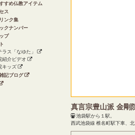
すすめ仏教アイテム
セス
リンク集
ックナンバー
ップ
ト
テラス「なゆた」
院紹介ビデオ
院キッズ
雑記ブログ
真言宗豊山派 金剛
池袋駅から１駅。
西武池袋線 椎名町駅下車、