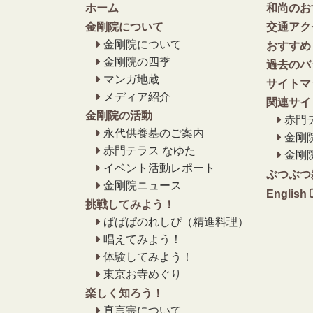
ホーム
和尚のお
金剛院について
交通アク
金剛院について
おすすめ
金剛院の四季
過去のバ
マンガ地蔵
サイトマ
メディア紹介
関連サイ
金剛院の活動
赤門
永代供養墓のご案内
金剛
赤門テラス なゆた
金剛
イベント活動レポート
ぶつぶつ
金剛院ニュース
English
挑戦してみよう！
ぱぱぱのれしぴ（精進料理）
唱えてみよう！
体験してみよう！
東京お寺めぐり
楽しく知ろう！
真言宗について