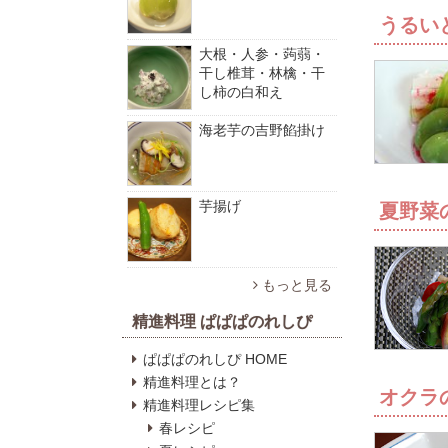
うるい
大根・人参・蒟蒻・
干し椎茸・林檎・干
し柿の白和え
海老芋の吉野餡掛け
芋揚げ
夏野菜
もっと見る
精進料理 ぱぱぱのれしぴ
ぱぱぱのれしぴ HOME
精進料理とは？
オクラ
精進料理レシピ集
春レシピ