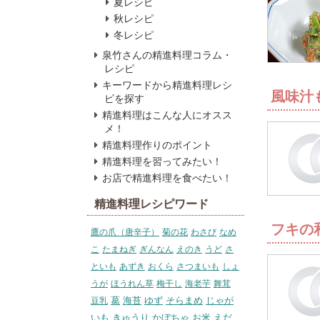
夏レシピ
秋レシピ
冬レシピ
泉竹さんの精進料理コラム・
レシピ
キーワードから精進料理レシ
風味汁
ピを探す
精進料理はこんな人にオスス
メ！
精進料理作りのポイント
精進料理を習ってみたい！
お店で精進料理を食べたい！
精進料理レシピワード
フキの
鷹の爪（唐辛子）
菊の花
わさび
なめ
こ
たまねぎ
ぎんなん
えのき
うど
さ
といも
あずき
おくら
さつまいも
しょ
うが
ほうれん草
梅干し
海老芋
舞茸
葛
海苔
ゆず
そらまめ
じゃが
豆乳
いも
きゅうり
かぼちゃ
お米
えだ