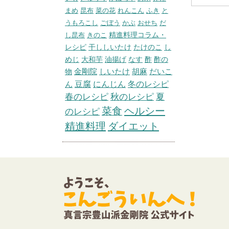
まめ
昆布
菜の花
れんこん
ふき
と
うもろこし
ごぼう
かぶ
おせち
だ
精進料理コラム・
し昆布
きのこ
レシピ
干ししいたけ
たけのこ
し
めじ
大和芋
油揚げ
なす
酢
酢の
胡麻
だいこ
物
金剛院
しいたけ
冬のレシピ
ん
豆腐
にんじん
春のレシピ
秋のレシピ
夏
菜食
ヘルシー
のレシピ
精進料理
ダイエット