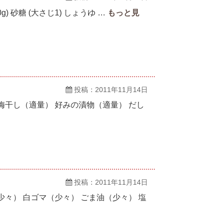
0g) 砂糖 (大さじ1) しょうゆ …
投稿：2011年11月14日
梅干し（適量） 好みの漬物（適量） だし
投稿：2011年11月14日
少々） 白ゴマ（少々） ごま油（少々） 塩