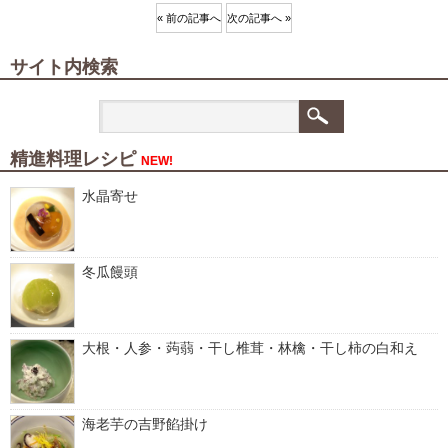
« 前の記事へ
次の記事へ »
サイト内検索
精進料理レシピ
NEW!
水晶寄せ
冬瓜饅頭
大根・人参・蒟蒻・干し椎茸・林檎・干し柿の白和え
海老芋の吉野餡掛け