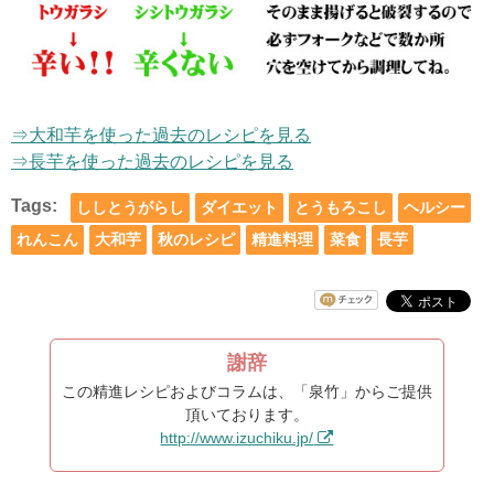
⇒大和芋を使った過去のレシピを見る
⇒長芋を使った過去のレシピを見る
Tags:
ししとうがらし
ダイエット
とうもろこし
ヘルシー
れんこん
大和芋
秋のレシピ
精進料理
菜食
長芋
謝辞
この精進レシピおよびコラムは、「泉竹」からご提供
頂いております。
http://www.izuchiku.jp/