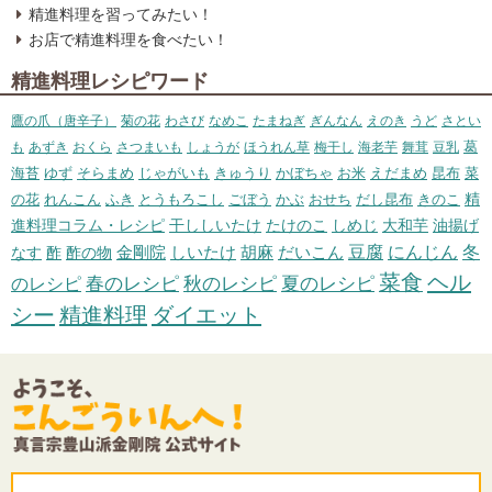
精進料理を習ってみたい！
お店で精進料理を食べたい！
精進料理レシピワード
鷹の爪（唐辛子）
菊の花
わさび
なめこ
たまねぎ
ぎんなん
えのき
うど
さとい
葛
も
あずき
おくら
さつまいも
しょうが
ほうれん草
梅干し
海老芋
舞茸
豆乳
海苔
ゆず
そらまめ
じゃがいも
きゅうり
かぼちゃ
お米
えだまめ
昆布
菜
精
の花
れんこん
ふき
とうもろこし
ごぼう
かぶ
おせち
だし昆布
きのこ
進料理コラム・レシピ
干ししいたけ
たけのこ
しめじ
大和芋
油揚げ
冬
胡麻
だいこん
豆腐
にんじん
なす
酢
酢の物
金剛院
しいたけ
菜食
ヘル
のレシピ
春のレシピ
秋のレシピ
夏のレシピ
シー
精進料理
ダイエット