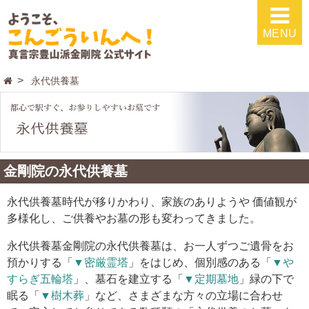
MENU
永代供養墓
金剛院の永代供養墓
永代供養墓時代が移りかわり、家族のありようや 価値観が
多様化し、ご供養やお墓の形も変わってきました。
永代供養墓金剛院の永代供養墓は、お一人ずつご遺骨をお
預かりする「
▼密厳霊塔
」をはじめ、個別感のある「
▼や
すらぎ五輪塔
」、墓石を建立する「
▼定期墓地
」緑の下で
眠る「
▼樹木葬
」など、さまざまな方々の立場に合わせ