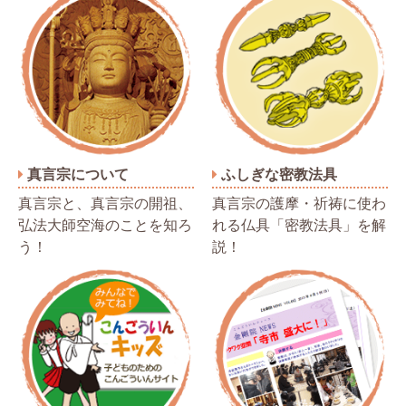
真言宗について
ふしぎな密教法具
真言宗と、真言宗の開祖、
真言宗の護摩・祈祷に使わ
弘法大師空海のことを知ろ
れる仏具「密教法具」を解
う！
説！