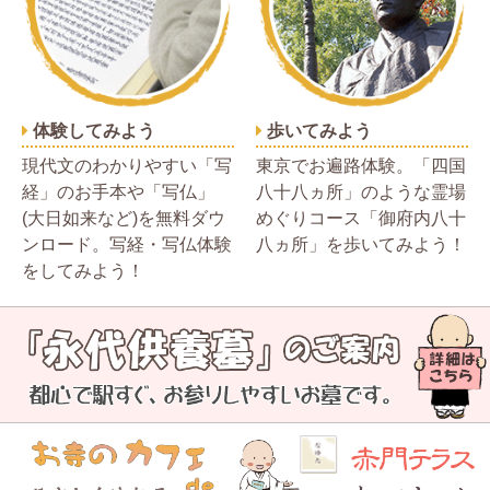
体験してみよう
歩いてみよう
現代文のわかりやすい「写
東京でお遍路体験。「四国
経」のお手本や「写仏」
八十八ヵ所」のような霊場
(大日如来など)を無料ダウ
めぐりコース「御府内八十
ンロード。写経・写仏体験
八ヵ所」を歩いてみよう！
をしてみよう！