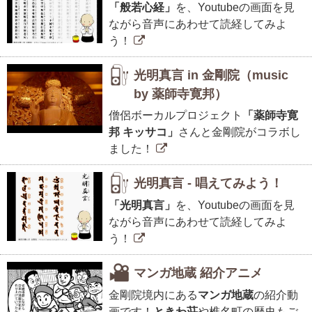
「般若心経」
を、Youtubeの画面を見
ながら音声にあわせて読経してみよ
う！
光明真言 in 金剛院（music
by 薬師寺寛邦）
僧侶ボーカルプロジェクト
「薬師寺寛
邦 キッサコ」
さんと金剛院がコラボし
ました！
光明真言 - 唱えてみよう！
「光明真言」
を、Youtubeの画面を見
ながら音声にあわせて読経してみよ
う！
マンガ地蔵 紹介アニメ
金剛院境内にある
マンガ地蔵
の紹介動
画です！
ときわ荘
や椎名町の歴史もご