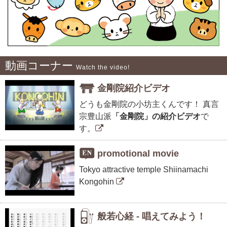
動画コーナー
Watch the video!
金剛院紹介ビデオ
どうも金剛院の小坊主くんです！
真言
宗豊山派
「金剛院」の紹介ビデオ
で
す。
promotional movie
Tokyo attractive temple Shiinamachi
Kongohin
般若心経 - 唱えてみよう！