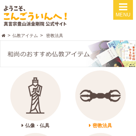
MENU
仏教アイテム
密教法具
仏像・仏具
密教法具