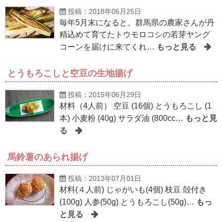
投稿：2018年06月25日
毎年5月末になると、群馬県の農家さんが丹
精込めて育てたトウモロコシの若芽ヤング
コーンを届けに来てくれ…
とうもろこしと空豆の生地揚げ
投稿：2015年06月29日
材料（4人前） 空豆 (16個) とうもろこし (1
本) 小麦粉 (40g) サラダ油 (800cc…
馬鈴薯のあられ揚げ
投稿：2013年07月01日
材料(４人前) じゃがいも(4個) 枝豆 殻付き
(100g) 人参(50g) とうもろこし(50g)…