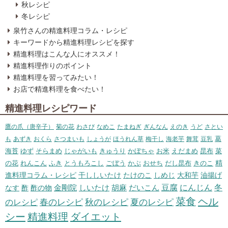
秋レシピ
冬レシピ
泉竹さんの精進料理コラム・レシピ
キーワードから精進料理レシピを探す
精進料理はこんな人にオススメ！
精進料理作りのポイント
精進料理を習ってみたい！
お店で精進料理を食べたい！
精進料理レシピワード
鷹の爪（唐辛子）
菊の花
わさび
なめこ
たまねぎ
ぎんなん
えのき
うど
さとい
葛
も
あずき
おくら
さつまいも
しょうが
ほうれん草
梅干し
海老芋
舞茸
豆乳
海苔
ゆず
そらまめ
じゃがいも
きゅうり
かぼちゃ
お米
えだまめ
昆布
菜
精
の花
れんこん
ふき
とうもろこし
ごぼう
かぶ
おせち
だし昆布
きのこ
進料理コラム・レシピ
干ししいたけ
たけのこ
しめじ
大和芋
油揚げ
冬
胡麻
だいこん
豆腐
にんじん
なす
酢
酢の物
金剛院
しいたけ
菜食
ヘル
のレシピ
春のレシピ
秋のレシピ
夏のレシピ
シー
精進料理
ダイエット