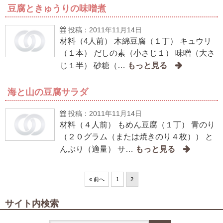
豆腐ときゅうりの味噌煮
投稿：2011年11月14日
材料（4人前） 木綿豆腐（１丁） キュウリ
（１本） だしの素（小さじ１） 味噌（大さ
じ１半） 砂糖（…
海と山の豆腐サラダ
投稿：2011年11月14日
材料（４人前） もめん豆腐（１丁） 青のり
（２０グラム（または焼きのり４枚）） と
んぶり（適量） サ…
« 前へ
1
2
サイト内検索