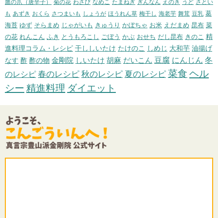
鷹の爪（唐辛子）
菊の花
わさび
なめこ
たまねぎ
ぎんなん
えのき
うど
さとい
葛
も
あずき
おくら
さつまいも
しょうが
ほうれん草
梅干し
海老芋
舞茸
豆乳
海苔
ゆず
そらまめ
じゃがいも
きゅうり
かぼちゃ
お米
えだまめ
昆布
菜
精
の花
れんこん
ふき
とうもろこし
ごぼう
かぶ
おせち
だし昆布
きのこ
進料理コラム・レシピ
干ししいたけ
たけのこ
しめじ
大和芋
油揚げ
冬
胡麻
だいこん
豆腐
にんじん
なす
酢
酢の物
金剛院
しいたけ
菜食
ヘル
のレシピ
春のレシピ
秋のレシピ
夏のレシピ
シー
精進料理
ダイエット