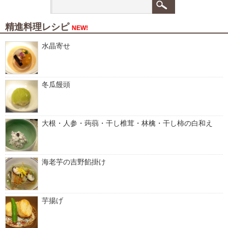
精進料理レシピ
NEW!
水晶寄せ
冬瓜饅頭
大根・人参・蒟蒻・干し椎茸・林檎・干し柿の白和え
海老芋の吉野餡掛け
芋揚げ