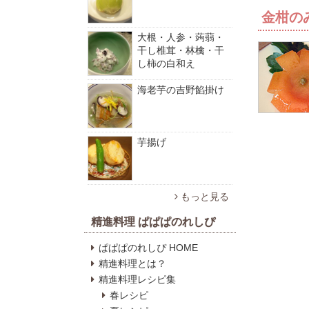
金柑の
大根・人参・蒟蒻・
干し椎茸・林檎・干
し柿の白和え
海老芋の吉野餡掛け
芋揚げ
もっと見る
精進料理 ぱぱぱのれしぴ
ぱぱぱのれしぴ HOME
精進料理とは？
精進料理レシピ集
春レシピ