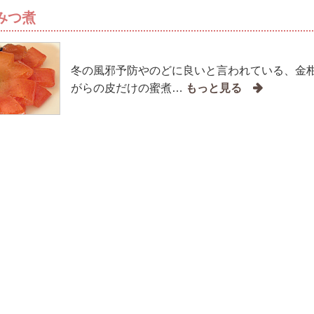
みつ煮
冬の風邪予防やのどに良いと言われている、金
がらの皮だけの蜜煮…