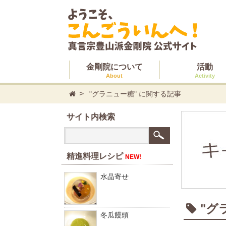
金剛院について
活動
About
Activity
"グラニュー糖" に関する記事
サイト内検索
精進料理レシピ
NEW!
水晶寄せ
"グ
冬瓜饅頭