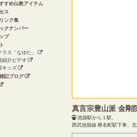
すすめ仏教アイテム
セス
リンク集
ックナンバー
ップ
ト
テラス「なゆた」
院紹介ビデオ
院キッズ
雑記ブログ
真言宗豊山派 金剛
池袋駅から１駅。
西武池袋線 椎名町駅下車、