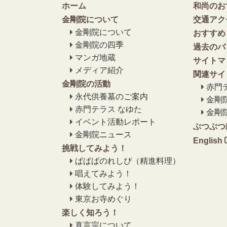
ホーム
和尚のお
金剛院について
交通アク
金剛院について
おすすめ
金剛院の四季
過去のバ
マンガ地蔵
サイトマ
メディア紹介
関連サイ
金剛院の活動
赤門
永代供養墓のご案内
金剛
赤門テラス なゆた
金剛
イベント活動レポート
ぶつぶつ
金剛院ニュース
English
挑戦してみよう！
ぱぱぱのれしぴ（精進料理）
唱えてみよう！
体験してみよう！
東京お寺めぐり
楽しく知ろう！
真言宗について