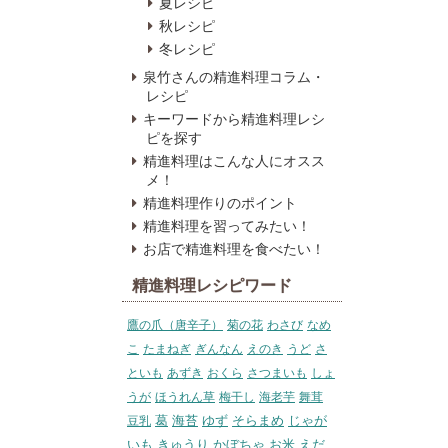
夏レシピ
秋レシピ
冬レシピ
泉竹さんの精進料理コラム・
レシピ
キーワードから精進料理レシ
ピを探す
精進料理はこんな人にオスス
メ！
精進料理作りのポイント
精進料理を習ってみたい！
お店で精進料理を食べたい！
精進料理レシピワード
鷹の爪（唐辛子）
菊の花
わさび
なめ
こ
たまねぎ
ぎんなん
えのき
うど
さ
といも
あずき
おくら
さつまいも
しょ
うが
ほうれん草
梅干し
海老芋
舞茸
葛
海苔
ゆず
そらまめ
じゃが
豆乳
いも
きゅうり
かぼちゃ
お米
えだ