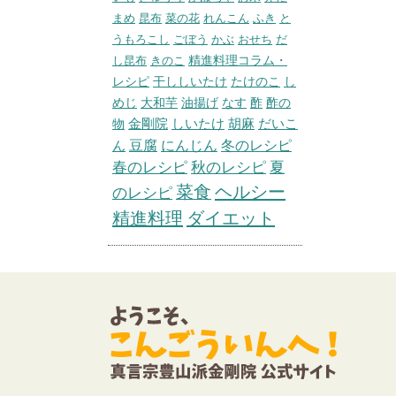
まめ
昆布
菜の花
れんこん
ふき
と
うもろこし
ごぼう
かぶ
おせち
だ
精進料理コラム・
し昆布
きのこ
レシピ
干ししいたけ
たけのこ
し
めじ
大和芋
油揚げ
なす
酢
酢の
胡麻
だいこ
物
金剛院
しいたけ
冬のレシピ
ん
豆腐
にんじん
春のレシピ
秋のレシピ
夏
菜食
ヘルシー
のレシピ
精進料理
ダイエット