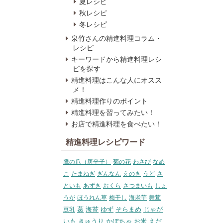
夏レシピ
秋レシピ
冬レシピ
泉竹さんの精進料理コラム・
レシピ
キーワードから精進料理レシ
ピを探す
精進料理はこんな人にオスス
メ！
精進料理作りのポイント
精進料理を習ってみたい！
お店で精進料理を食べたい！
精進料理レシピワード
鷹の爪（唐辛子）
菊の花
わさび
なめ
こ
たまねぎ
ぎんなん
えのき
うど
さ
といも
あずき
おくら
さつまいも
しょ
うが
ほうれん草
梅干し
海老芋
舞茸
葛
海苔
ゆず
そらまめ
じゃが
豆乳
いも
きゅうり
かぼちゃ
お米
えだ