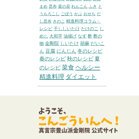
まめ
昆布
菜の花
れんこん
ふき
と
うもろこし
ごぼう
かぶ
おせち
だ
精進料理コラム・
し昆布
きのこ
レシピ
干ししいたけ
たけのこ
し
めじ
大和芋
油揚げ
なす
酢
酢の
胡麻
だいこ
物
金剛院
しいたけ
冬のレシピ
ん
豆腐
にんじん
春のレシピ
秋のレシピ
夏
菜食
ヘルシー
のレシピ
精進料理
ダイエット