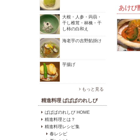
あけび
大根・人参・蒟蒻・
干し椎茸・林檎・干
し柿の白和え
海老芋の吉野餡掛け
芋揚げ
もっと見る
精進料理 ぱぱぱのれしぴ
ぱぱぱのれしぴ HOME
精進料理とは？
精進料理レシピ集
春レシピ