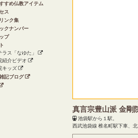
すすめ仏教アイテム
セス
リンク集
ックナンバー
ップ
ト
テラス「なゆた」
院紹介ビデオ
院キッズ
雑記ブログ
真言宗豊山派 金剛
池袋駅から１駅。
西武池袋線 椎名町駅下車、