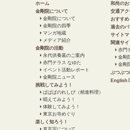
ホーム
和尚のお
金剛院について
交通アク
金剛院について
おすすめ
金剛院の四季
過去のバ
マンガ地蔵
サイトマ
メディア紹介
関連サイ
金剛院の活動
赤門
永代供養墓のご案内
金剛
赤門テラス なゆた
金剛
イベント活動レポート
ぶつぶつ
金剛院ニュース
English
挑戦してみよう！
ぱぱぱのれしぴ（精進料理）
唱えてみよう！
体験してみよう！
東京お寺めぐり
楽しく知ろう！
真言宗について