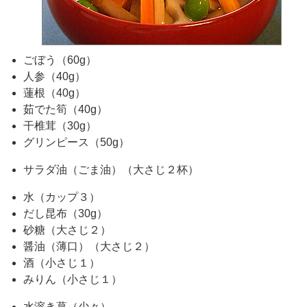
ごぼう（60g）
人参（40g）
蓮根（40g）
茹でた筍（40g）
干椎茸（30g）
グリンピース（50g）
サラダ油（ごま油）（大さじ２杯）
水（カップ３）
だし昆布（30g）
砂糖（大さじ２）
醤油（薄口）（大さじ２）
酒（小さじ１）
みりん（小さじ１）
水溶き葛（少々）