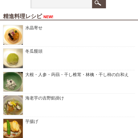
精進料理レシピ
NEW!
水晶寄せ
冬瓜饅頭
大根・人参・蒟蒻・干し椎茸・林檎・干し柿の白和え
海老芋の吉野餡掛け
芋揚げ