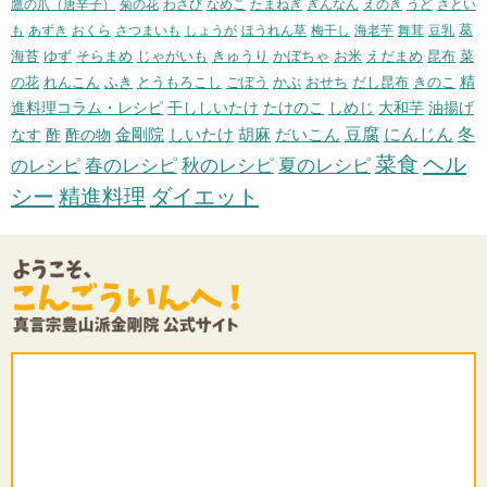
鷹の爪（唐辛子）
菊の花
わさび
なめこ
たまねぎ
ぎんなん
えのき
うど
さとい
葛
も
あずき
おくら
さつまいも
しょうが
ほうれん草
梅干し
海老芋
舞茸
豆乳
海苔
ゆず
そらまめ
じゃがいも
きゅうり
かぼちゃ
お米
えだまめ
昆布
菜
精
の花
れんこん
ふき
とうもろこし
ごぼう
かぶ
おせち
だし昆布
きのこ
進料理コラム・レシピ
干ししいたけ
たけのこ
しめじ
大和芋
油揚げ
冬
胡麻
だいこん
豆腐
にんじん
なす
酢
酢の物
金剛院
しいたけ
菜食
ヘル
のレシピ
春のレシピ
秋のレシピ
夏のレシピ
シー
精進料理
ダイエット