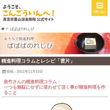
MENU
ぱぱぱのれしぴ
精進料理コラムとレシピ「雲片」
投稿：2011年11月15日
泉竹さんの精進料理コラム：
一つも無駄にせずに使わせて頂く事が精進料理を作
ること