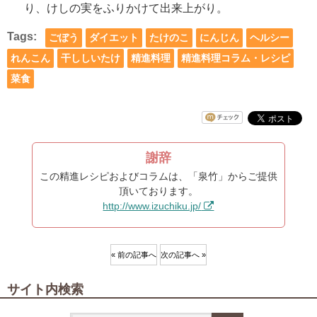
り、けしの実をふりかけて出来上がり。
Tags:
ごぼう
ダイエット
たけのこ
にんじん
ヘルシー
れんこん
干ししいたけ
精進料理
精進料理コラム・レシピ
菜食
謝辞
この精進レシピおよびコラムは、「泉竹」からご提供
頂いております。
http://www.izuchiku.jp/
« 前の記事へ
次の記事へ »
サイト内検索