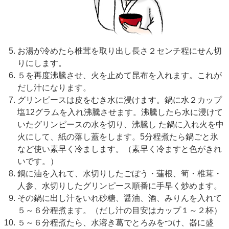
お湯が冷めたら椎茸を取り出し長さ２センチ程にせん切
りにします。
５を再度沸騰させ、火を止めて昆布を入れます。これが
だし汁になります。
グリンピースは皮をむき水に浸けます。鍋に水２カップ
塩12グラムを入れ沸騰させます。沸騰したら水に浸けて
いたグリンピースの水を切り、沸騰し た鍋に入れ火を中
火にして、紙の落し蓋をします。5分程煮たら鍋ごと氷
など使い素早く冷まします。（素早く冷ますと色がきれ
いです。）
鍋に油を入れて、水切りしたごぼう・蓮根、筍・椎茸・
人参、水切りしたグリンピース順番に手早く炒めます。
その鍋に出し汁をいれ砂糖、醤油、酒、みりんを入れて
５～６分程煮ます。（だし汁の目安はカップ１～２杯）
５～６分程煮たら、水溶き葛でとろみをつけ、器に盛