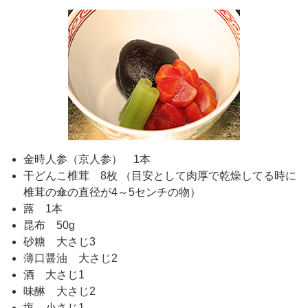
金時人参（京人参） 1本
干どんこ椎茸 8枚 （目安として肉厚で乾燥してる時に
椎茸の傘の直径が4～5センチの物）
蕗 1本
昆布 50g
砂糖 大さじ3
薄口醤油 大さじ2
酒 大さじ1
味醂 大さじ2
塩 小さじ1