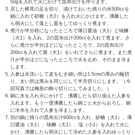
50gを入れて火にかけて昆布出汁を作ります。
戻した椎茸の足を切り、漬けておいた残りの水500ccを
鍋に入れて砂糖（大2）を入れ火にかけます。沸騰した
ら弱火にして落とし蓋をしてゆっくり煮ます。
煮汁が半分程になったところで薄口醤油（大1）と味醂
（大1）を入れ、2の昆布出汁200ccを入れて煮ます。さ
らに煮汁が半分ほどになったところで、2の昆布出汁
200ccを入れて酒（大1）をいれてさらに煮ます。また煮
汁が半分ほどになったところで火を止め、そのまま冷ま
します。
人参は水洗いして皮をむき細い所は1.5cmの厚みの輪切
り、太い所は厚みを同じにして半月切りにします。（今
回写真では梅形の飾り切りにしてみました。）
鍋に水を入れ火にかけて、沸騰したら切り揃えた人参を
入れます。もう一度沸騰したら鍋ごと火からおろし、鍋
に冷水を入れて人参を冷まします。
別の鍋に残りの昆布出汁600ccを入れ、砂糖（大1）、薄
口醤油（大1）、味醂（大1）、塩（小1）を入れて火に
かけ、沸騰したら弱火にして冷めた人参を入れゆっくり