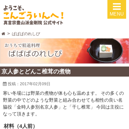
MENU
ぱぱぱのれしぴ
京人参とどんこ椎茸の煮物
投稿：2017年02月09日
寒い冬場には野菜の煮物が体も心も温めます。 その多くの
野菜の中でどのような野菜と組み合わせても相性の良い名
脇役「金時人参別名京人参」と「干し椎茸」 今回は主役に
なって頂きます。
材料（4人前）