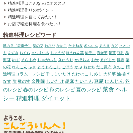
精進料理はこんな人にオススメ！
精進料理作りのポイント
精進料理を習ってみたい！
お店で精進料理を食べたい！
精進料理レシピワード
鷹の爪（唐辛子）
菊の花
わさび
なめこ
たまねぎ
ぎんなん
えのき
うど
さとい
葛
も
あずき
おくら
さつまいも
しょうが
ほうれん草
梅干し
海老芋
舞茸
豆乳
海苔
ゆず
そらまめ
じゃがいも
きゅうり
かぼちゃ
お米
えだまめ
昆布
菜
精
の花
れんこん
ふき
とうもろこし
ごぼう
かぶ
おせち
だし昆布
きのこ
進料理コラム・レシピ
干ししいたけ
たけのこ
しめじ
大和芋
油揚げ
冬
胡麻
だいこん
豆腐
にんじん
なす
酢
酢の物
金剛院
しいたけ
菜食
ヘル
のレシピ
春のレシピ
秋のレシピ
夏のレシピ
シー
精進料理
ダイエット