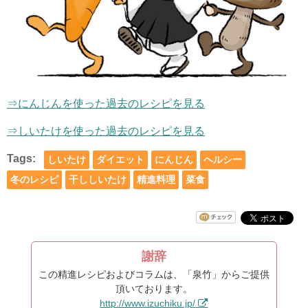
⇒にんじんを使った過去のレシピを見る
⇒しいたけを使った過去のレシピを見る
Tags:
しいたけ
ダイエット
にんじん
ヘルシー
冬のレシピ
干ししいたけ
精進料理
菜食
謝辞
この精進レシピおよびコラムは、「泉竹」からご提供
頂いております。
http://www.izuchiku.jp/