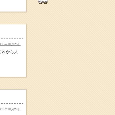
説など
makotoさんの御符内巡
礼記
東京の巡礼記です
POLYHEDON
いろいろなことが書いてあ
るよ
bunchan
008年10月25日
あちこち行って！
これから大
目白鍼灸院
日本人の繊細な体質にあわ
せた、やさしく気持ちよい
鍼灸治療です
イッパイイチゴ
おもわず食べたくなっちゃ
う
ほうげん日記
放言じゃなくて和尚さんの
名前だよ
面白いサイトみつけた
008年10月24日
よ。