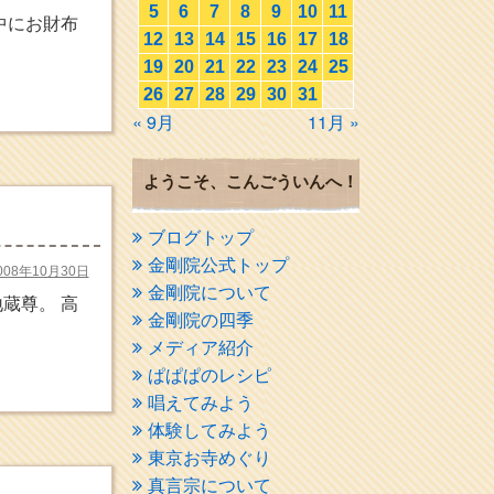
5
6
7
8
9
10
11
中にお財布
12
13
14
15
16
17
18
19
20
21
22
23
24
25
26
27
28
29
30
31
« 9月
11月 »
ようこそ、こんごういんへ！
ブログトップ
金剛院公式トップ
008年10月30日
金剛院について
蔵尊。 高
金剛院の四季
メディア紹介
ぱぱぱのレシピ
唱えてみよう
体験してみよう
東京お寺めぐり
真言宗について