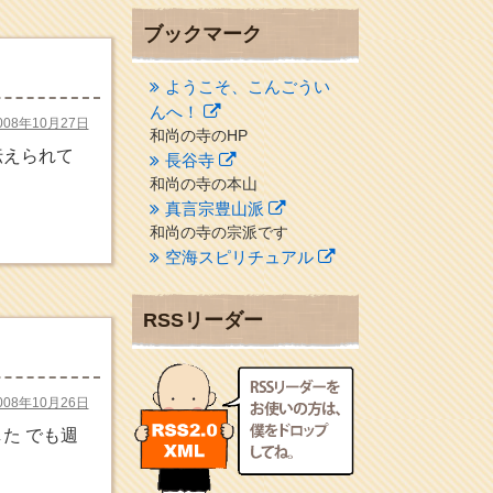
ブックマーク
ようこそ、こんごうい
んへ！
008年10月27日
和尚の寺のHP
伝えられて
長谷寺
和尚の寺の本山
真言宗豊山派
和尚の寺の宗派です
空海スピリチュアル
２１世紀を（空海）する情
報ネット誌
RSSリーダー
クリプロホームページ
地域のライターさんです
小豆島 圓満寺
008年10月26日
小豆島霊場第７４番のお寺
た でも週
新聞屋の道具箱
新聞社で使われる用語の解