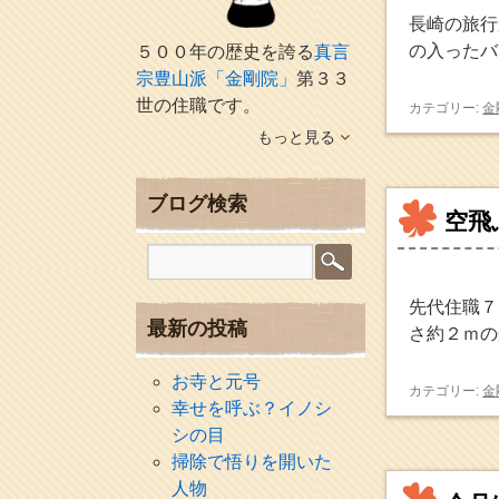
長崎の旅行
の入ったバ
５００年の歴史を誇る
真言
宗豊山派「金剛院」
第３３
世の住職です。
カテゴリー:
金
もっと見る
ブログ検索
空飛
先代住職７
最新の投稿
さ約２ｍの
お寺と元号
カテゴリー:
金
幸せを呼ぶ？イノシ
シの目
掃除で悟りを開いた
人物