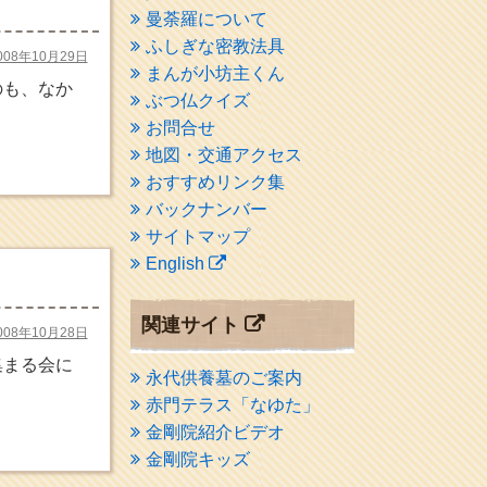
曼荼羅について
ふしぎな密教法具
008年10月29日
まんが小坊主くん
のも、なか
ぶつ仏クイズ
お問合せ
地図・交通アクセス
おすすめリンク集
バックナンバー
サイトマップ
English
関連サイト
008年10月28日
集まる会に
永代供養墓のご案内
赤門テラス「なゆた」
金剛院紹介ビデオ
金剛院キッズ