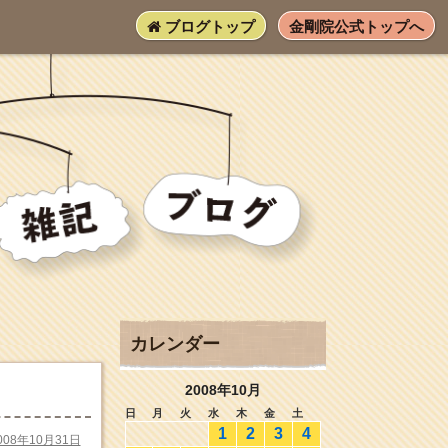
ブログトップ
金剛院公式トップへ
カレンダー
2008年10月
日
月
火
水
木
金
土
1
2
3
4
008年10月31日