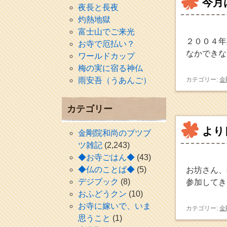
今月
夜長と長夜
灼熱地獄
富士山でご来光
２００４年
お寺で厄払い？
なかできな
ワールドカップ
梅の実に宿る神仏
雨安吾（うあんご）
カテゴリー:
金
カテゴリー
より
金剛院和尚のブツブ
ツ雑記
(2,243)
◆お寺ごはん◆
(43)
◆仏のことば◆
(5)
お坊さん、
デジブック
(8)
参加してき
おふどうクン
(10)
お寺に嫁いで、いま
カテゴリー:
金
思うこと
(1)