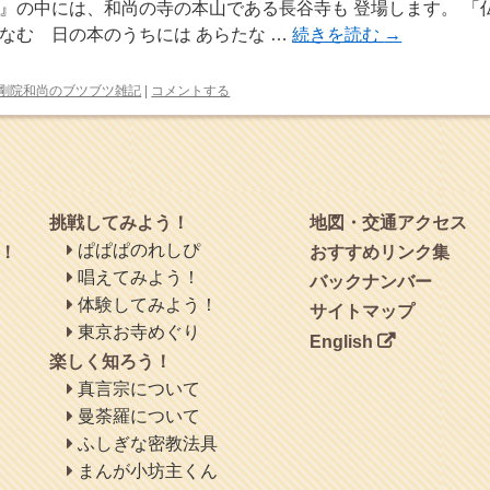
』の中には、和尚の寺の本山である長谷寺も 登場します。 「
なむ 日の本のうちには あらたな …
続きを読む
→
剛院和尚のブツブツ雑記
|
コメントする
挑戦してみよう！
地図・交通アクセス
ぱぱぱのれしぴ
！
おすすめリンク集
唱えてみよう！
バックナンバー
体験してみよう！
サイトマップ
東京お寺めぐり
English
楽しく知ろう！
真言宗について
曼荼羅について
ふしぎな密教法具
まんが小坊主くん