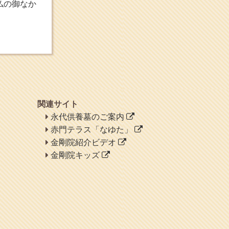
仏の御なか
ヘェ～という感じ
chocolab.Air♪DIALY
ラブラドールのワンちゃん
がかわいいよ
関連サイト
永代供養墓のご案内
赤門テラス「なゆた」
金剛院紹介ビデオ
金剛院キッズ