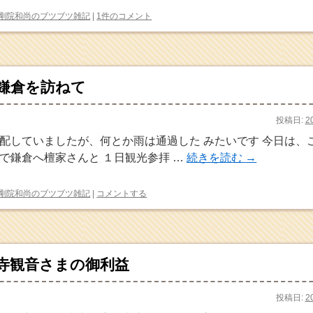
剛院和尚のブツブツ雑記
|
1件のコメント
鎌倉を訪ねて
投稿日:
2
配していましたが、何とか雨は通過した みたいです 今日は、
で鎌倉へ檀家さんと １日観光参拝 …
続きを読む
→
剛院和尚のブツブツ雑記
|
コメントする
寺観音さまの御利益
投稿日:
2