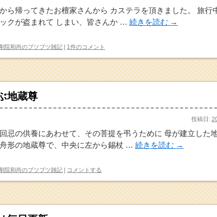
から帰ってきたお檀家さんから カステラを頂きました。 旅行
ックが盗まれて しまい、皆さんか …
続きを読む
→
剛院和尚のブツブツ雑記
|
1件のコメント
ぶ地蔵尊
投稿日:
2
回忌の供養にあわせて、その菩提を弔うために 母が建立した地
舟形の地蔵尊で、中央に左から錫杖 …
続きを読む
→
剛院和尚のブツブツ雑記
|
コメントする