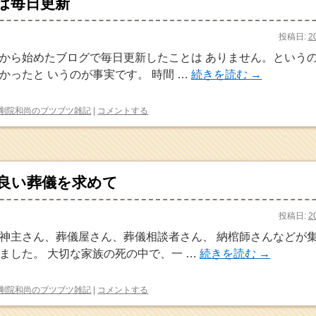
は毎日更新
投稿日:
2
から始めたブログで毎日更新したことは ありません。という
かったと いうのが事実です。 時間 …
続きを読む
→
剛院和尚のブツブツ雑記
|
コメントする
良い葬儀を求めて
投稿日:
2
神主さん、葬儀屋さん、葬儀相談者さん、 納棺師さんなどが
ました。 大切な家族の死の中で、一 …
続きを読む
→
剛院和尚のブツブツ雑記
|
コメントする