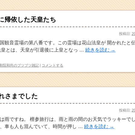
に帰依した天皇たち
投稿日:
2
国観音霊場の第八番です。この霊場は花山法皇が 開かれたと
法皇とは、天皇が引退後に上皇となっ …
続きを読む
→
剛院和尚のブツブツ雑記
|
コメントする
れさまでした
投稿日:
2
は雨ですね。 檀参旅行は、雨と雨の間のお天気でラッキーでし
、車も人も混んでいて、時間が押し …
続きを読む
→