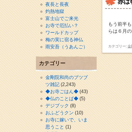
赤は
夜長と長夜
灼熱地獄
富士山でご来光
もう前半も
お寺で厄払い？
らは６月の
ワールドカップ
梅の実に宿る神仏
雨安吾（うあんご）
カテゴリー:
金
カテゴリー
金剛院和尚のブツブ
ツ雑記
(2,243)
◆お寺ごはん◆
(43)
◆仏のことば◆
(5)
デジブック
(8)
おふどうクン
(10)
お寺に嫁いで、いま
思うこと
(1)