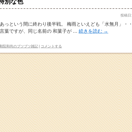
特別な色
投稿日:
あっという間に終わり後半戦。 梅雨といえども「水無月」・・
言葉ですが、同じ名前の 和菓子が …
続きを読む
→
剛院和尚のブツブツ雑記
|
コメントする