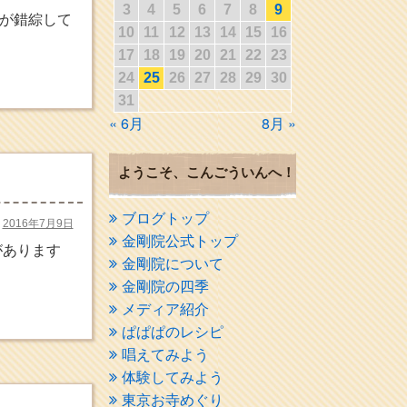
3
4
5
6
7
8
9
が錯綜して
10
11
12
13
14
15
16
17
18
19
20
21
22
23
24
25
26
27
28
29
30
31
« 6月
8月 »
ようこそ、こんごういんへ！
ブログトップ
2016年7月9日
金剛院公式トップ
があります
金剛院について
金剛院の四季
メディア紹介
ぱぱぱのレシピ
唱えてみよう
体験してみよう
東京お寺めぐり