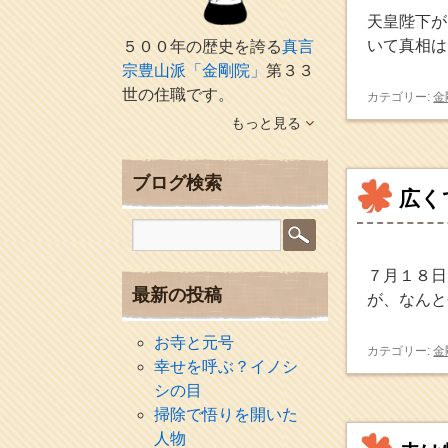
天皇陛下が
いて真相は
５００年の歴史を誇る
真言
宗豊山派「金剛院」
第３３
世の住職です。
カテゴリー:
金
もっと見る
ブログ検索
広く
７月１８日
最新の投稿
が、なんと
お寺と元号
カテゴリー:
金
幸せを呼ぶ？イノシ
シの目
掃除で悟りを開いた
人物