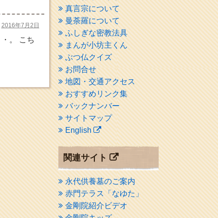
真言宗について
曼荼羅について
2016年7月2日
ふしぎな密教法具
・。 こち
まんが小坊主くん
ぶつ仏クイズ
お問合せ
地図・交通アクセス
おすすめリンク集
バックナンバー
サイトマップ
English
関連サイト
永代供養墓のご案内
赤門テラス「なゆた」
金剛院紹介ビデオ
金剛院キッズ