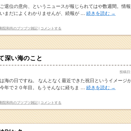
ご退位の意向、というニュースが報じられてはや数週間。情報
いまだによくわかりませんが、続報が …
続きを読む
→
剛院和尚のブツブツ雑記
|
コメントする
て深い海のこと
投稿日:
は海の日ですね。 なんとなく最近できた祝日というイメージ
今年で２０年目。もうそんなに経ちま …
続きを読む
→
剛院和尚のブツブツ雑記
|
コメントする