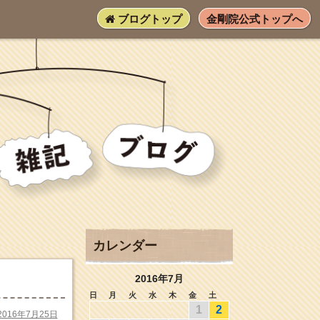
ブログトップ
金剛院公式トップへ
カレンダー
2016年7月
日
月
火
水
木
金
土
1
2
2016年7月25日