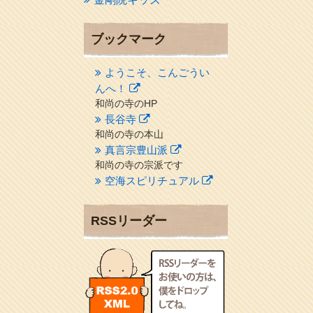
ブックマーク
ようこそ、こんごうい
んへ！
和尚の寺のHP
長谷寺
和尚の寺の本山
真言宗豊山派
和尚の寺の宗派です
空海スピリチュアル
２１世紀を（空海）する情
報ネット誌
RSSリーダー
クリプロホームページ
地域のライターさんです
小豆島 圓満寺
小豆島霊場第７４番のお寺
新聞屋の道具箱