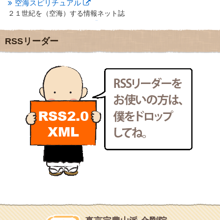
2012年2月
(20)
空海スピリチュアル
2012年1月
(25)
２１世紀を（空海）する情報ネット誌
2011年12月
(22)
クリプロホームページ
2011年11月
(28)
地域のライターさんです
RSSリーダー
2011年10月
(31)
小豆島 圓満寺
2011年9月
(24)
小豆島霊場第７４番のお寺
2011年8月
(21)
新聞屋の道具箱
2011年7月
(18)
新聞社で使われる用語の解説など
2011年6月
(13)
makotoさんの御符内巡礼記
2011年5月
(15)
東京の巡礼記です
2011年4月
(17)
POLYHEDON
2011年3月
(15)
いろいろなことが書いてあるよ
2011年2月
(22)
bunchan
2011年1月
(22)
あちこち行って！
2010年12月
(21)
目白鍼灸院
2010年11月
(14)
日本人の繊細な体質にあわせた、やさしく気持ちよい鍼灸治療で
2010年10月
(13)
す
2010年9月
(16)
イッパイイチゴ
2010年8月
(13)
おもわず食べたくなっちゃう
2010年7月
(19)
2010年6月
(18)
ほうげん日記
2010年5月
(22)
放言じゃなくて和尚さんの名前だよ