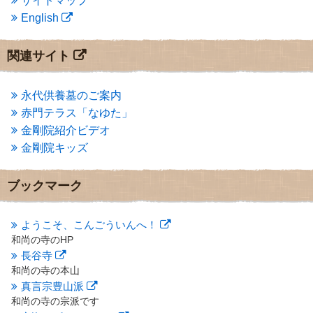
サイトマップ
2013年11月
(4)
English
2013年10月
(2)
2013年9月
(4)
2013年8月
(7)
関連サイト
2013年7月
(7)
2013年6月
(6)
2013年5月
(13)
永代供養墓のご案内
2013年4月
(1)
赤門テラス「なゆた」
2013年3月
(4)
金剛院紹介ビデオ
2013年2月
(6)
金剛院キッズ
2013年1月
(6)
2012年12月
(7)
2012年11月
(7)
ブックマーク
2012年10月
(5)
2012年9月
(8)
ようこそ、こんごういんへ！
2012年8月
(9)
和尚の寺のHP
2012年7月
(10)
長谷寺
2012年6月
(14)
2012年5月
(16)
和尚の寺の本山
2012年4月
(16)
真言宗豊山派
2012年3月
(17)
和尚の寺の宗派です