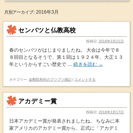
2016年3月
月別アーカイブ:
センバツと仏教高校
投稿日:
2016年3月21日
春のセンバツがはじまりましたね。 大会は今年で８
８回目となるそうで、第１回は１９２４年、大正１３
年というからすごい歴史で …
続きを読む
→
カテゴリー:
金剛院和尚のブツブツ雑記
|
コメントする
アカデミー賞
投稿日:
2016年3月17日
日本アカデミー賞が発表されましたね。 ちなみに本
家アメリカのアカデミー賞から、正式に「アカデミ