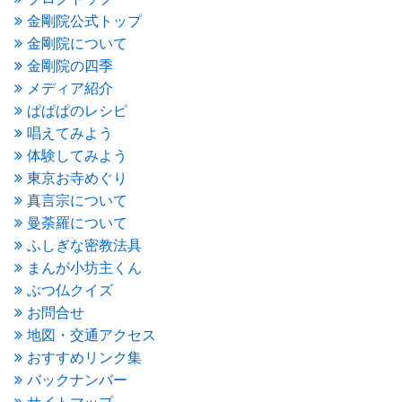
2016年4月
(4)
金剛院公式トップ
2016年3月
(4)
金剛院について
2016年2月
(5)
金剛院の四季
2016年1月
(3)
メディア紹介
2015年12月
(6)
2015年11月
(4)
ぱぱぱのレシピ
2015年10月
(4)
唱えてみよう
2015年9月
(3)
体験してみよう
2015年8月
(4)
東京お寺めぐり
2015年7月
(4)
真言宗について
2015年6月
(3)
2015年5月
(1)
曼荼羅について
2015年4月
(1)
ふしぎな密教法具
2015年3月
(3)
まんが小坊主くん
2015年2月
(3)
ぶつ仏クイズ
2015年1月
(1)
お問合せ
2014年12月
(2)
2014年9月
(1)
地図・交通アクセス
2014年5月
(1)
おすすめリンク集
2014年4月
(4)
バックナンバー
2014年1月
(1)