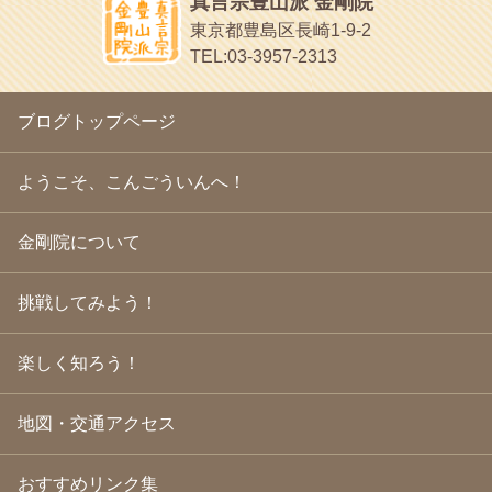
真言宗豊山派 金剛院
2010年4月
(25)
面白いサイトみつけたよ。
東京都豊島区長崎1-9-2
2010年3月
(22)
ヘェ～という感じ
TEL:03-3957-2313
2010年2月
(23)
chocolab.Air♪DIALY
2010年1月
(23)
ラブラドールのワンちゃんがかわいいよ
2009年12月
(18)
ブログトップページ
2009年11月
(20)
2009年10月
(20)
2009年9月
(20)
ようこそ、こんごういんへ！
2009年8月
(18)
2009年7月
(21)
金剛院について
2009年6月
(22)
2009年5月
(20)
2009年4月
(24)
挑戦してみよう！
2009年3月
(21)
2009年2月
(19)
楽しく知ろう！
2009年1月
(25)
2008年12月
(22)
2008年11月
(23)
地図・交通アクセス
2008年10月
(31)
2008年9月
(24)
2008年8月
(24)
おすすめリンク集