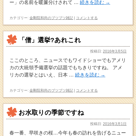
ー」の名前を暖簾分けされて …
続きを読む
→
カテゴリー:
金剛院和尚のブツブツ雑記
|
コメントする
「僧」選挙?あれこれ
投稿日:
2016年3月5日
ここのところ、ニュースでもワイドショーでもアメリ
カの大統領予備選挙の話題でもちきりですね。 アメ
リカの選挙とはいえ、日本 …
続きを読む
→
カテゴリー:
金剛院和尚のブツブツ雑記
|
コメントする
お水取りの季節ですね
投稿日:
2016年3月1日
春一番、早咲きの桜…今年も春の訪れを告げるニュー