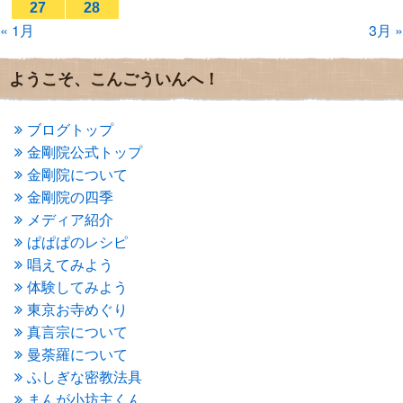
27
28
2016年11月
(3)
« 1月
3月 »
2016年10月
(1)
2016年9月
(3)
2016年8月
(2)
ようこそ、こんごういんへ！
2016年7月
(3)
2016年6月
(2)
2016年5月
(3)
ブログトップ
2016年4月
(4)
金剛院公式トップ
2016年3月
(4)
金剛院について
2016年2月
(5)
金剛院の四季
2016年1月
(3)
メディア紹介
2015年12月
(6)
2015年11月
(4)
ぱぱぱのレシピ
2015年10月
(4)
唱えてみよう
2015年9月
(3)
体験してみよう
2015年8月
(4)
東京お寺めぐり
2015年7月
(4)
真言宗について
2015年6月
(3)
2015年5月
(1)
曼荼羅について
2015年4月
(1)
ふしぎな密教法具
2015年3月
(3)
まんが小坊主くん