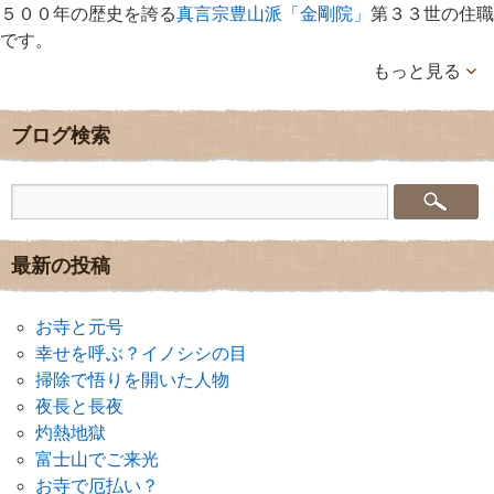
５００年の歴史を誇る
真言宗豊山派「金剛院」
第３３世の住職
です。
もっと見る
ブログ検索
最新の投稿
お寺と元号
幸せを呼ぶ？イノシシの目
掃除で悟りを開いた人物
夜長と長夜
灼熱地獄
富士山でご来光
お寺で厄払い？