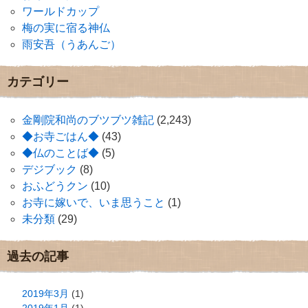
ワールドカップ
梅の実に宿る神仏
雨安吾（うあんご）
カテゴリー
金剛院和尚のブツブツ雑記
(2,243)
◆お寺ごはん◆
(43)
◆仏のことば◆
(5)
デジブック
(8)
おふどうクン
(10)
お寺に嫁いで、いま思うこと
(1)
未分類
(29)
過去の記事
2019年3月
(1)
2019年1月
(1)