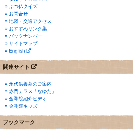
2015年2月
(3)
ぶつ仏クイズ
2015年1月
(1)
お問合せ
2014年12月
(2)
2014年9月
(1)
地図・交通アクセス
2014年5月
(1)
おすすめリンク集
2014年4月
(4)
バックナンバー
2014年1月
(1)
サイトマップ
2013年11月
(4)
English
2013年10月
(2)
2013年9月
(4)
2013年8月
(7)
関連サイト
2013年7月
(7)
2013年6月
(6)
2013年5月
(13)
永代供養墓のご案内
2013年4月
(1)
赤門テラス「なゆた」
2013年3月
(4)
金剛院紹介ビデオ
2013年2月
(6)
金剛院キッズ
2013年1月
(6)
2012年12月
(7)
2012年11月
(7)
ブックマーク
2012年10月
(5)
2012年9月
(8)