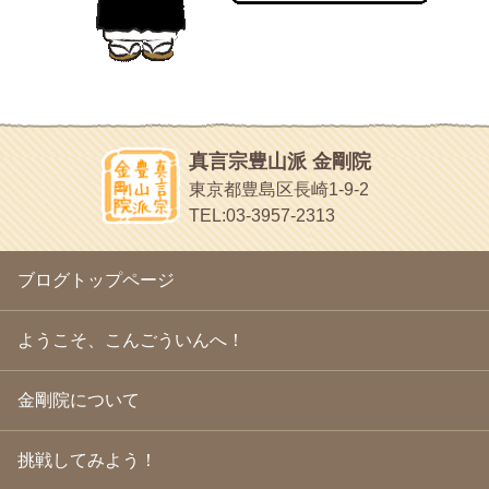
目白鍼灸院
2010年11月
(14)
日本人の繊細な体質にあわせた、やさしく気持ちよい鍼灸治療で
2010年10月
(13)
す
2010年9月
(16)
イッパイイチゴ
2010年8月
(13)
おもわず食べたくなっちゃう
2010年7月
(19)
2010年6月
(18)
ほうげん日記
2010年5月
(22)
放言じゃなくて和尚さんの名前だよ
真言宗豊山派 金剛院
2010年4月
(25)
面白いサイトみつけたよ。
東京都豊島区長崎1-9-2
2010年3月
(22)
ヘェ～という感じ
TEL:03-3957-2313
2010年2月
(23)
chocolab.Air♪DIALY
2010年1月
(23)
ラブラドールのワンちゃんがかわいいよ
2009年12月
(18)
ブログトップページ
2009年11月
(20)
2009年10月
(20)
2009年9月
(20)
ようこそ、こんごういんへ！
2009年8月
(18)
2009年7月
(21)
金剛院について
2009年6月
(22)
2009年5月
(20)
2009年4月
(24)
挑戦してみよう！
2009年3月
(21)