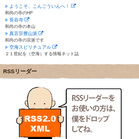
ようこそ、こんごういんへ！
2012年8月
(9)
和尚の寺のHP
2012年7月
(10)
長谷寺
2012年6月
(14)
2012年5月
(16)
和尚の寺の本山
2012年4月
(16)
真言宗豊山派
2012年3月
(17)
和尚の寺の宗派です
2012年2月
(20)
空海スピリチュアル
2012年1月
(25)
２１世紀を（空海）する情報ネット誌
2011年12月
(22)
クリプロホームページ
2011年11月
(28)
地域のライターさんです
RSSリーダー
2011年10月
(31)
小豆島 圓満寺
2011年9月
(24)
小豆島霊場第７４番のお寺
2011年8月
(21)
新聞屋の道具箱
2011年7月
(18)
新聞社で使われる用語の解説など
2011年6月
(13)
makotoさんの御符内巡礼記
2011年5月
(15)
東京の巡礼記です
2011年4月
(17)
POLYHEDON
2011年3月
(15)
いろいろなことが書いてあるよ
2011年2月
(22)
bunchan
2011年1月
(22)
あちこち行って！
2010年12月
(21)