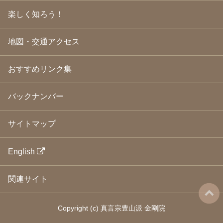
2009年2月
(19)
楽しく知ろう！
2009年1月
(25)
2008年12月
(22)
2008年11月
(23)
地図・交通アクセス
2008年10月
(31)
2008年9月
(24)
2008年8月
(24)
おすすめリンク集
2008年7月
(23)
2008年6月
(23)
バックナンバー
2008年5月
(21)
2008年4月
(22)
2008年3月
(24)
サイトマップ
2008年2月
(21)
2008年1月
(23)
2007年12月
(26)
English
2007年11月
(25)
2007年10月
(24)
関連サイト
2007年9月
(23)
2007年8月
(26)
2007年7月
(25)
Copyright
(c)
真言宗豊山派 金剛院
2007年6月
(18)
2007年5月
(21)