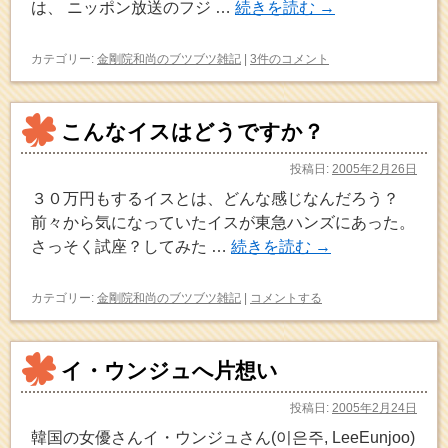
は、 ニッポン放送のフジ …
続きを読む
→
カテゴリー:
金剛院和尚のブツブツ雑記
|
3件のコメント
こんなイスはどうですか？
投稿日:
2005年2月26日
３０万円もするイスとは、どんな感じなんだろう？
前々から気になっていたイスが東急ハンズにあった。
さっそく試座？してみた …
続きを読む
→
カテゴリー:
金剛院和尚のブツブツ雑記
|
コメントする
イ・ウンジュへ片想い
投稿日:
2005年2月24日
韓国の女優さんイ・ウンジュさん(이은주, LeeEunjoo)