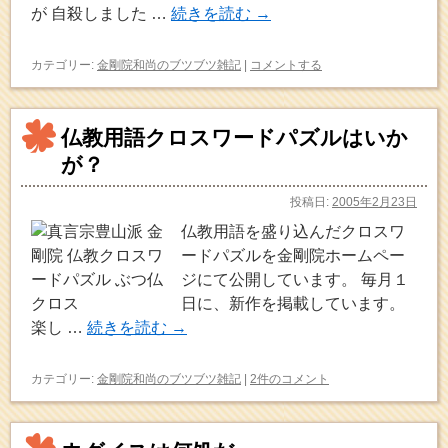
が 自殺しました …
続きを読む
→
カテゴリー:
金剛院和尚のブツブツ雑記
|
コメントする
仏教用語クロスワードパズルはいか
が？
投稿日:
2005年2月23日
仏教用語を盛り込んだクロスワ
ードパズルを金剛院ホームペー
ジにて公開しています。 毎月１
日に、新作を掲載しています。
楽し …
続きを読む
→
カテゴリー:
金剛院和尚のブツブツ雑記
|
2件のコメント