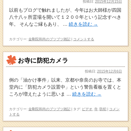
投稿日:
2015年12月15日
以前もブログで触れましたが、今年はお大師様が四国
八十八ヶ所霊場を開いて１２００年という記念すべき
年。 そんなご縁もあり、 …
続きを読む
→
カテゴリー:
金剛院和尚のブツブツ雑記
|
コメントする
お寺に防犯カメラ
投稿日:
2015年12月6日
例の「油かけ事件」以来、京都や奈良のお寺では、本
堂内に「防犯カメラ設置中」という警告看板を置くと
ころが増えたように思いま …
続きを読む
→
カテゴリー:
金剛院和尚のブツブツ雑記
|
タグ:
ビデオ
,
寺
,
防犯
|
コメン
トする