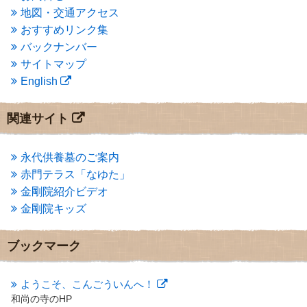
2014年9月
(1)
地図・交通アクセス
2014年5月
(1)
おすすめリンク集
2014年4月
(4)
バックナンバー
2014年1月
(1)
サイトマップ
2013年11月
(4)
English
2013年10月
(2)
2013年9月
(4)
2013年8月
(7)
関連サイト
2013年7月
(7)
2013年6月
(6)
2013年5月
(13)
永代供養墓のご案内
2013年4月
(1)
赤門テラス「なゆた」
2013年3月
(4)
金剛院紹介ビデオ
2013年2月
(6)
金剛院キッズ
2013年1月
(6)
2012年12月
(7)
2012年11月
(7)
ブックマーク
2012年10月
(5)
2012年9月
(8)
ようこそ、こんごういんへ！
2012年8月
(9)
和尚の寺のHP
2012年7月
(10)