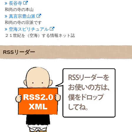
長谷寺
2012年6月
(14)
2012年5月
(16)
和尚の寺の本山
2012年4月
(16)
真言宗豊山派
2012年3月
(17)
和尚の寺の宗派です
2012年2月
(20)
空海スピリチュアル
2012年1月
(25)
２１世紀を（空海）する情報ネット誌
2011年12月
(22)
クリプロホームページ
2011年11月
(28)
地域のライターさんです
RSSリーダー
2011年10月
(31)
小豆島 圓満寺
2011年9月
(24)
小豆島霊場第７４番のお寺
2011年8月
(21)
新聞屋の道具箱
2011年7月
(18)
新聞社で使われる用語の解説など
2011年6月
(13)
makotoさんの御符内巡礼記
2011年5月
(15)
東京の巡礼記です
2011年4月
(17)
POLYHEDON
2011年3月
(15)
いろいろなことが書いてあるよ
2011年2月
(22)
bunchan
2011年1月
(22)
あちこち行って！
2010年12月
(21)
目白鍼灸院
2010年11月
(14)
日本人の繊細な体質にあわせた、やさしく気持ちよい鍼灸治療で
2010年10月
(13)