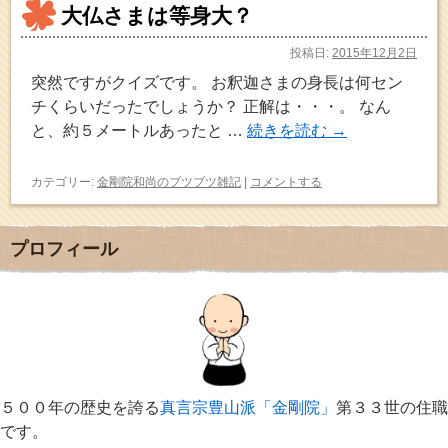
大仏さまは等身大？
投稿日:
2015年12月2日
突然ですがクイズです。 お釈迦さまの身長は何セン
チくらいだったでしょうか？ 正解は・・・。 なん
と、約５メートルあったと …
続きを読む
→
カテゴリー:
金剛院和尚のブツブツ雑記
|
コメントする
プロフィール
５００年の歴史を誇る
真言宗豊山派「金剛院」
第３３世の住職
です。