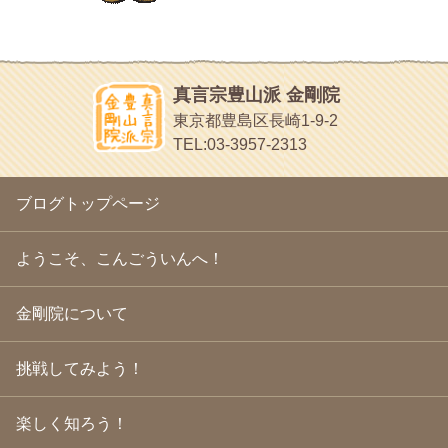
す
2010年9月
(16)
イッパイイチゴ
2010年8月
(13)
おもわず食べたくなっちゃう
2010年7月
(19)
2010年6月
(18)
ほうげん日記
2010年5月
(22)
放言じゃなくて和尚さんの名前だよ
真言宗豊山派 金剛院
2010年4月
(25)
面白いサイトみつけたよ。
東京都豊島区長崎1-9-2
2010年3月
(22)
ヘェ～という感じ
TEL:03-3957-2313
2010年2月
(23)
chocolab.Air♪DIALY
2010年1月
(23)
ラブラドールのワンちゃんがかわいいよ
2009年12月
(18)
ブログトップページ
2009年11月
(20)
2009年10月
(20)
2009年9月
(20)
ようこそ、こんごういんへ！
2009年8月
(18)
2009年7月
(21)
金剛院について
2009年6月
(22)
2009年5月
(20)
2009年4月
(24)
挑戦してみよう！
2009年3月
(21)
2009年2月
(19)
楽しく知ろう！
2009年1月
(25)
2008年12月
(22)