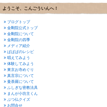
2016年9月
(3)
2016年8月
(2)
ようこそ、こんごういんへ！
2016年7月
(3)
2016年6月
(2)
2016年5月
(3)
ブログトップ
2016年4月
(4)
金剛院公式トップ
2016年3月
(4)
金剛院について
2016年2月
(5)
金剛院の四季
2016年1月
(3)
メディア紹介
2015年12月
(6)
2015年11月
(4)
ぱぱぱのレシピ
2015年10月
(4)
唱えてみよう
2015年9月
(3)
体験してみよう
2015年8月
(4)
東京お寺めぐり
2015年7月
(4)
真言宗について
2015年6月
(3)
2015年5月
(1)
曼荼羅について
2015年4月
(1)
ふしぎな密教法具
2015年3月
(3)
まんが小坊主くん
2015年2月
(3)
ぶつ仏クイズ
2015年1月
(1)
お問合せ
2014年12月
(2)