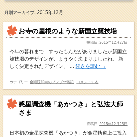
2015年12月
月別アーカイブ:
お寺の屋根のような新国立競技場
投稿日:
2015年12月27日
今年の暮れまで、すったもんだがありましたが新国立
競技場のデザインが、ようやく決まりましたね。 新
しく決定されたデザイン、 …
続きを読む
→
カテゴリー:
金剛院和尚のブツブツ雑記
|
コメントする
惑星調査機「あかつき」と弘法大師
さま
投稿日:
2015年12月25日
日本初の金星探査機「あかつき」が金星軌道上に投入