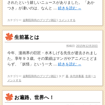
されたという嬉しいニュースがありました。 「あか
つき」が凄いのは、なんと …
続きを読む
→
カテゴリー:
金剛院和尚のブツブツ雑記
|
コメントする
生前墓とは
投稿日:
2015年12月20日
今年、漫画界の巨匠・水木しげる先生が逝去されまし
た。享年９３歳。その業績はマンガやアニメにとどま
らず、「妖怪」という一大 …
続きを読む
→
カテゴリー:
金剛院和尚のブツブツ雑記
|
タグ:
墓
,
永代供養墓
,
生前
|
コ
メントする
お遍路、世界へ！