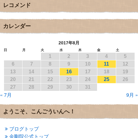
レコメンド
2017年12月
(3)
2017年11月
(3)
2017年10月
(1)
2017年9月
(4)
カレンダー
2017年8月
(3)
2017年7月
(1)
2017年8月
2017年6月
(1)
2017年5月
(2)
日
月
火
水
木
金
土
1
2
3
4
5
2017年4月
(2)
2017年3月
(1)
6
7
8
9
10
11
12
2017年2月
(1)
13
14
15
16
17
18
19
2017年1月
(2)
20
21
22
23
24
25
26
2016年12月
(4)
27
28
29
30
31
2016年11月
(3)
« 7月
9月 »
2016年10月
(1)
2016年9月
(3)
2016年8月
(2)
ようこそ、こんごういんへ！
2016年7月
(3)
2016年6月
(2)
2016年5月
(3)
ブログトップ
2016年4月
(4)
金剛院公式トップ