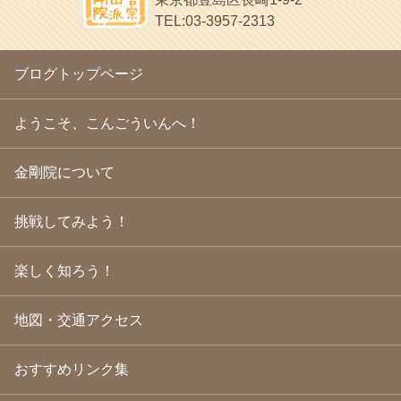
2010年3月
(22)
ヘェ～という感じ
TEL:03-3957-2313
2010年2月
(23)
chocolab.Air♪DIALY
2010年1月
(23)
ラブラドールのワンちゃんがかわいいよ
2009年12月
(18)
ブログトップページ
2009年11月
(20)
2009年10月
(20)
2009年9月
(20)
ようこそ、こんごういんへ！
2009年8月
(18)
2009年7月
(21)
金剛院について
2009年6月
(22)
2009年5月
(20)
2009年4月
(24)
挑戦してみよう！
2009年3月
(21)
2009年2月
(19)
楽しく知ろう！
2009年1月
(25)
2008年12月
(22)
2008年11月
(23)
地図・交通アクセス
2008年10月
(31)
2008年9月
(24)
2008年8月
(24)
おすすめリンク集
2008年7月
(23)