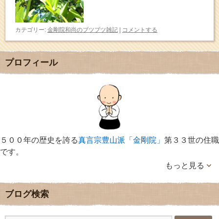
カテゴリー:
金剛院和尚のブツブツ雑記
|
コメントする
プロフィール
５００年の歴史を誇る
真言宗豊山派「金剛院」
第３３世の住職
です。
もっと見る
ブログ検索