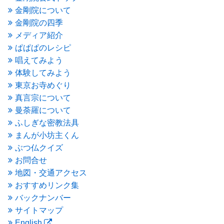
2016年3月
(4)
金剛院について
2016年2月
(5)
金剛院の四季
2016年1月
(3)
メディア紹介
2015年12月
(6)
2015年11月
(4)
ぱぱぱのレシピ
2015年10月
(4)
唱えてみよう
2015年9月
(3)
体験してみよう
2015年8月
(4)
東京お寺めぐり
2015年7月
(4)
真言宗について
2015年6月
(3)
2015年5月
(1)
曼荼羅について
2015年4月
(1)
ふしぎな密教法具
2015年3月
(3)
まんが小坊主くん
2015年2月
(3)
ぶつ仏クイズ
2015年1月
(1)
お問合せ
2014年12月
(2)
2014年9月
(1)
地図・交通アクセス
2014年5月
(1)
おすすめリンク集
2014年4月
(4)
バックナンバー
2014年1月
(1)
サイトマップ
2013年11月
(4)
English