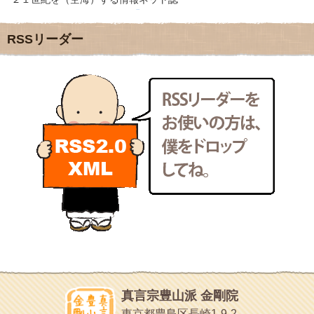
2011年12月
(22)
クリプロホームページ
2011年11月
(28)
地域のライターさんです
RSSリーダー
2011年10月
(31)
小豆島 圓満寺
2011年9月
(24)
小豆島霊場第７４番のお寺
2011年8月
(21)
新聞屋の道具箱
2011年7月
(18)
新聞社で使われる用語の解説など
2011年6月
(13)
makotoさんの御符内巡礼記
2011年5月
(15)
東京の巡礼記です
2011年4月
(17)
POLYHEDON
2011年3月
(15)
いろいろなことが書いてあるよ
2011年2月
(22)
bunchan
2011年1月
(22)
あちこち行って！
2010年12月
(21)
目白鍼灸院
2010年11月
(14)
日本人の繊細な体質にあわせた、やさしく気持ちよい鍼灸治療で
2010年10月
(13)
す
2010年9月
(16)
イッパイイチゴ
2010年8月
(13)
おもわず食べたくなっちゃう
2010年7月
(19)
2010年6月
(18)
ほうげん日記
2010年5月
(22)
放言じゃなくて和尚さんの名前だよ
真言宗豊山派 金剛院
2010年4月
(25)
面白いサイトみつけたよ。
東京都豊島区長崎1-9-2