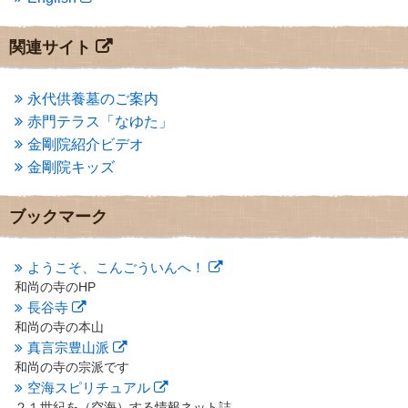
2013年10月
(2)
2013年9月
(4)
2013年8月
(7)
関連サイト
2013年7月
(7)
2013年6月
(6)
2013年5月
(13)
永代供養墓のご案内
2013年4月
(1)
赤門テラス「なゆた」
2013年3月
(4)
金剛院紹介ビデオ
2013年2月
(6)
金剛院キッズ
2013年1月
(6)
2012年12月
(7)
2012年11月
(7)
ブックマーク
2012年10月
(5)
2012年9月
(8)
ようこそ、こんごういんへ！
2012年8月
(9)
和尚の寺のHP
2012年7月
(10)
長谷寺
2012年6月
(14)
2012年5月
(16)
和尚の寺の本山
2012年4月
(16)
真言宗豊山派
2012年3月
(17)
和尚の寺の宗派です
2012年2月
(20)
空海スピリチュアル
2012年1月
(25)
２１世紀を（空海）する情報ネット誌