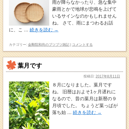
雨が降らなかったり、急な集中
豪雨とかで地球が悲鳴を上げて
いるサインなのかもしれません
ね。 さて、雨にまつわるお話
に、こ …
続きを読む
→
カテゴリー:
金剛院和尚のブツブツ雑記
|
コメントする
葉月です
投稿日:
2017年8月11日
８月になりました。葉月です
ね。 旧暦はおよそ1ヶ月遅れに
なるので、昔の葉月は新暦の９
月頃でした。 ちょうど葉っぱが
落ち始 …
続きを読む
→