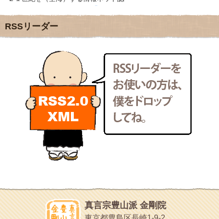
2011年12月
(22)
クリプロホームページ
2011年11月
(28)
地域のライターさんです
RSSリーダー
2011年10月
(31)
小豆島 圓満寺
2011年9月
(24)
小豆島霊場第７４番のお寺
2011年8月
(21)
新聞屋の道具箱
2011年7月
(18)
新聞社で使われる用語の解説など
2011年6月
(13)
makotoさんの御符内巡礼記
2011年5月
(15)
東京の巡礼記です
2011年4月
(17)
POLYHEDON
2011年3月
(15)
いろいろなことが書いてあるよ
2011年2月
(22)
bunchan
2011年1月
(22)
あちこち行って！
2010年12月
(21)
目白鍼灸院
2010年11月
(14)
日本人の繊細な体質にあわせた、やさしく気持ちよい鍼灸治療で
2010年10月
(13)
す
2010年9月
(16)
イッパイイチゴ
2010年8月
(13)
おもわず食べたくなっちゃう
2010年7月
(19)
2010年6月
(18)
ほうげん日記
2010年5月
(22)
放言じゃなくて和尚さんの名前だよ
真言宗豊山派 金剛院
2010年4月
(25)
面白いサイトみつけたよ。
東京都豊島区長崎1-9-2