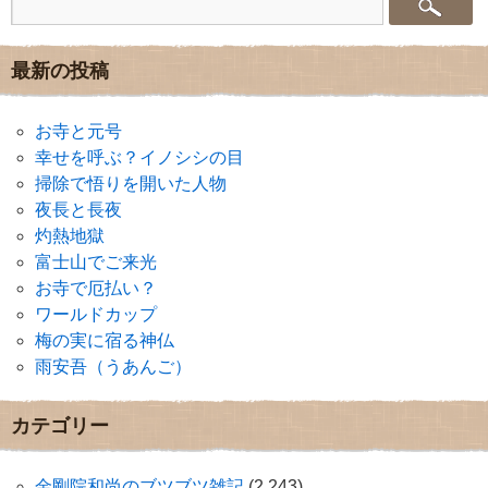
最新の投稿
お寺と元号
幸せを呼ぶ？イノシシの目
掃除で悟りを開いた人物
夜長と長夜
灼熱地獄
富士山でご来光
お寺で厄払い？
ワールドカップ
梅の実に宿る神仏
雨安吾（うあんご）
カテゴリー
金剛院和尚のブツブツ雑記
(2,243)