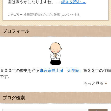
園は賑やかになりますね。 …
続きを読む
→
カテゴリー:
金剛院和尚のブツブツ雑記
|
コメントする
プロフィール
５００年の歴史を誇る
真言宗豊山派「金剛院」
第３３世の住職
です。
もっと見る
ブログ検索