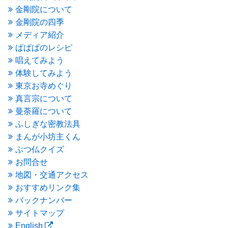
2016年3月
(4)
金剛院について
2016年2月
(5)
金剛院の四季
2016年1月
(3)
メディア紹介
2015年12月
(6)
2015年11月
(4)
ぱぱぱのレシピ
2015年10月
(4)
唱えてみよう
2015年9月
(3)
体験してみよう
2015年8月
(4)
東京お寺めぐり
2015年7月
(4)
真言宗について
2015年6月
(3)
2015年5月
(1)
曼荼羅について
2015年4月
(1)
ふしぎな密教法具
2015年3月
(3)
まんが小坊主くん
2015年2月
(3)
ぶつ仏クイズ
2015年1月
(1)
お問合せ
2014年12月
(2)
2014年9月
(1)
地図・交通アクセス
2014年5月
(1)
おすすめリンク集
2014年4月
(4)
バックナンバー
2014年1月
(1)
サイトマップ
2013年11月
(4)
English
2013年10月
(2)