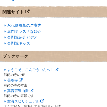
2013年9月
(4)
2013年8月
(7)
関連サイト
2013年7月
(7)
2013年6月
(6)
2013年5月
(13)
永代供養墓のご案内
2013年4月
(1)
赤門テラス「なゆた」
2013年3月
(4)
金剛院紹介ビデオ
2013年2月
(6)
金剛院キッズ
2013年1月
(6)
2012年12月
(7)
2012年11月
(7)
ブックマーク
2012年10月
(5)
2012年9月
(8)
ようこそ、こんごういんへ！
2012年8月
(9)
和尚の寺のHP
2012年7月
(10)
長谷寺
2012年6月
(14)
2012年5月
(16)
和尚の寺の本山
2012年4月
(16)
真言宗豊山派
2012年3月
(17)
和尚の寺の宗派です
2012年2月
(20)
空海スピリチュアル
2012年1月
(25)
２１世紀を（空海）する情報ネット誌