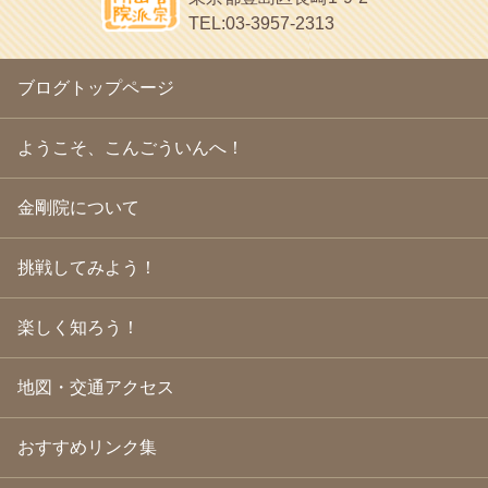
2010年3月
(22)
ヘェ～という感じ
TEL:03-3957-2313
2010年2月
(23)
chocolab.Air♪DIALY
2010年1月
(23)
ラブラドールのワンちゃんがかわいいよ
2009年12月
(18)
ブログトップページ
2009年11月
(20)
2009年10月
(20)
2009年9月
(20)
ようこそ、こんごういんへ！
2009年8月
(18)
2009年7月
(21)
金剛院について
2009年6月
(22)
2009年5月
(20)
2009年4月
(24)
挑戦してみよう！
2009年3月
(21)
2009年2月
(19)
楽しく知ろう！
2009年1月
(25)
2008年12月
(22)
2008年11月
(23)
地図・交通アクセス
2008年10月
(31)
2008年9月
(24)
2008年8月
(24)
おすすめリンク集
2008年7月
(23)
2008年6月
(23)