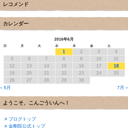
レコメンド
2017年12月
(3)
2017年11月
(3)
2017年10月
(1)
2017年9月
(4)
カレンダー
2017年8月
(3)
2017年7月
(1)
2016年6月
2017年6月
(1)
2017年5月
(2)
日
月
火
水
木
金
土
1
2
3
4
2017年4月
(2)
2017年3月
(1)
5
6
7
8
9
10
11
2017年2月
(1)
12
13
14
15
16
17
18
2017年1月
(2)
19
20
21
22
23
24
25
2016年12月
(4)
26
27
28
29
30
2016年11月
(3)
« 5月
7月 »
2016年10月
(1)
2016年9月
(3)
2016年8月
(2)
ようこそ、こんごういんへ！
2016年7月
(3)
2016年6月
(2)
2016年5月
(3)
ブログトップ
2016年4月
(4)
金剛院公式トップ