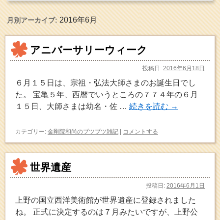
2016年6月
月別アーカイブ:
アニバーサリーウィーク
投稿日:
2016年6月18日
６月１５日は、宗祖・弘法大師さまのお誕生日でし
た。 宝亀５年、西暦でいうところの７７４年の６月
１５日、大師さまは幼名・佐 …
続きを読む
→
カテゴリー:
金剛院和尚のブツブツ雑記
|
コメントする
世界遺産
投稿日:
2016年6月1日
上野の国立西洋美術館が世界遺産に登録されました
ね。 正式に決定するのは７月みたいですが、上野公