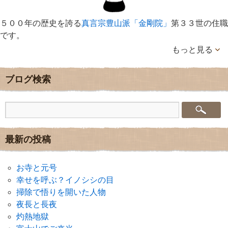
５００年の歴史を誇る
真言宗豊山派「金剛院」
第３３世の住職
です。
もっと見る
ブログ検索
最新の投稿
お寺と元号
幸せを呼ぶ？イノシシの目
掃除で悟りを開いた人物
夜長と長夜
灼熱地獄