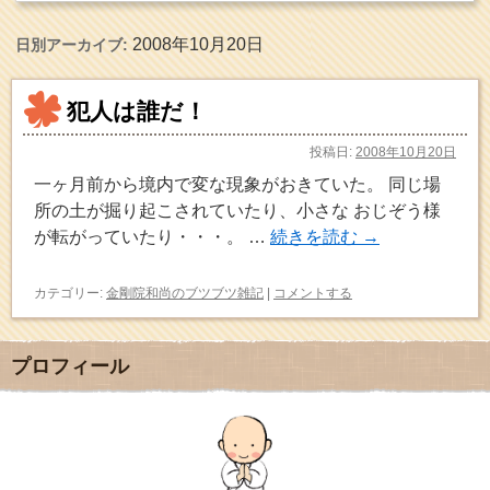
2008年10月20日
日別アーカイブ:
犯人は誰だ！
投稿日:
2008年10月20日
一ヶ月前から境内で変な現象がおきていた。 同じ場
所の土が掘り起こされていたり、小さな おじぞう様
が転がっていたり・・・。 …
続きを読む
→
カテゴリー:
金剛院和尚のブツブツ雑記
|
コメントする
プロフィール