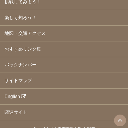
挑戦してみよう！
2009年3月
(21)
2009年2月
(19)
楽しく知ろう！
2009年1月
(25)
2008年12月
(22)
2008年11月
(23)
地図・交通アクセス
2008年10月
(31)
2008年9月
(24)
2008年8月
(24)
おすすめリンク集
2008年7月
(23)
2008年6月
(23)
バックナンバー
2008年5月
(21)
2008年4月
(22)
2008年3月
(24)
サイトマップ
2008年2月
(21)
2008年1月
(23)
2007年12月
(26)
English
2007年11月
(25)
2007年10月
(24)
関連サイト
2007年9月
(23)
2007年8月
(26)
2007年7月
(25)