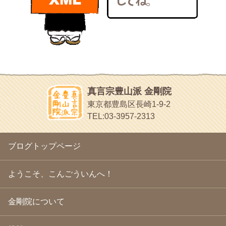
bunchan
2011年1月
(22)
あちこち行って！
2010年12月
(21)
目白鍼灸院
2010年11月
(14)
日本人の繊細な体質にあわせた、やさしく気持ちよい鍼灸治療で
2010年10月
(13)
す
2010年9月
(16)
イッパイイチゴ
2010年8月
(13)
おもわず食べたくなっちゃう
2010年7月
(19)
2010年6月
(18)
ほうげん日記
2010年5月
(22)
放言じゃなくて和尚さんの名前だよ
真言宗豊山派 金剛院
2010年4月
(25)
面白いサイトみつけたよ。
東京都豊島区長崎1-9-2
2010年3月
(22)
ヘェ～という感じ
TEL:03-3957-2313
2010年2月
(23)
chocolab.Air♪DIALY
2010年1月
(23)
ラブラドールのワンちゃんがかわいいよ
2009年12月
(18)
ブログトップページ
2009年11月
(20)
2009年10月
(20)
2009年9月
(20)
ようこそ、こんごういんへ！
2009年8月
(18)
2009年7月
(21)
金剛院について
2009年6月
(22)
2009年5月
(20)
2009年4月
(24)