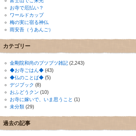
富士山でご来光
お寺で厄払い？
ワールドカップ
梅の実に宿る神仏
雨安吾（うあんご）
カテゴリー
金剛院和尚のブツブツ雑記
(2,243)
◆お寺ごはん◆
(43)
◆仏のことば◆
(5)
デジブック
(8)
おふどうクン
(10)
お寺に嫁いで、いま思うこと
(1)
未分類
(29)
過去の記事