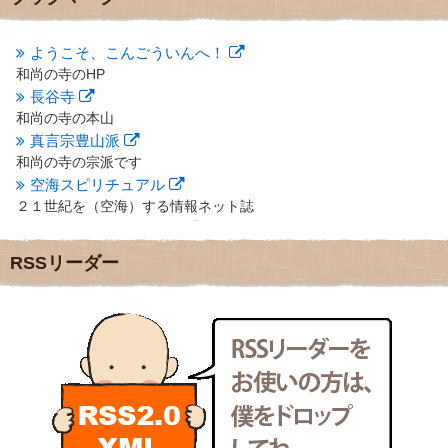
2012年10月
(5)
2012年9月
(8)
ようこそ、こんごういんへ！
2012年8月
(9)
和尚の寺のHP
2012年7月
(10)
長谷寺
2012年6月
(14)
2012年5月
(16)
和尚の寺の本山
2012年4月
(16)
真言宗豊山派
2012年3月
(17)
和尚の寺の宗派です
2012年2月
(20)
空海スピリチュアル
2012年1月
(25)
２１世紀を（空海）する情報ネット誌
2011年12月
(22)
クリプロホームページ
2011年11月
(28)
地域のライターさんです
RSSリーダー
2011年10月
(31)
小豆島 圓満寺
2011年9月
(24)
小豆島霊場第７４番のお寺
2011年8月
(21)
新聞屋の道具箱
2011年7月
(18)
新聞社で使われる用語の解説など
2011年6月
(13)
makotoさんの御符内巡礼記
2011年5月
(15)
東京の巡礼記です
2011年4月
(17)
POLYHEDON
2011年3月
(15)
いろいろなことが書いてあるよ
2011年2月
(22)