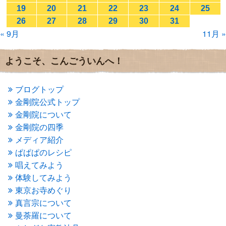
2017年1月
(2)
19
20
21
22
23
24
25
2016年12月
(4)
26
27
28
29
30
31
2016年11月
(3)
« 9月
11月 »
2016年10月
(1)
2016年9月
(3)
2016年8月
(2)
ようこそ、こんごういんへ！
2016年7月
(3)
2016年6月
(2)
2016年5月
(3)
ブログトップ
2016年4月
(4)
金剛院公式トップ
2016年3月
(4)
金剛院について
2016年2月
(5)
金剛院の四季
2016年1月
(3)
メディア紹介
2015年12月
(6)
2015年11月
(4)
ぱぱぱのレシピ
2015年10月
(4)
唱えてみよう
2015年9月
(3)
体験してみよう
2015年8月
(4)
東京お寺めぐり
2015年7月
(4)
真言宗について
2015年6月
(3)
2015年5月
(1)
曼荼羅について
2015年4月
(1)