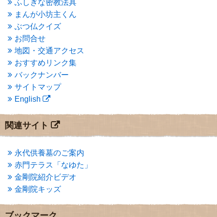
ふしぎな密教法具
2015年3月
(3)
まんが小坊主くん
2015年2月
(3)
ぶつ仏クイズ
2015年1月
(1)
お問合せ
2014年12月
(2)
2014年9月
(1)
地図・交通アクセス
2014年5月
(1)
おすすめリンク集
2014年4月
(4)
バックナンバー
2014年1月
(1)
サイトマップ
2013年11月
(4)
English
2013年10月
(2)
2013年9月
(4)
2013年8月
(7)
関連サイト
2013年7月
(7)
2013年6月
(6)
2013年5月
(13)
永代供養墓のご案内
2013年4月
(1)
赤門テラス「なゆた」
2013年3月
(4)
金剛院紹介ビデオ
2013年2月
(6)
金剛院キッズ
2013年1月
(6)
2012年12月
(7)
2012年11月
(7)
ブックマーク