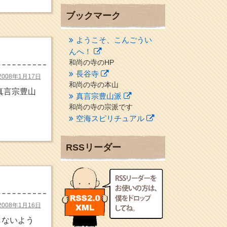
ブックマーク
ようこそ、こんごうい
んへ！
和尚の寺のHP
長谷寺
2008年1月17日
和尚の寺の本山
真言宗豊山
真言宗豊山派
和尚の寺の宗派です
空海スピリチュアル
２１世紀を（空海）する情
報ネット誌
RSSリーダー
クリプロホームページ
地域のライターさんです
小豆島 圓満寺
小豆島霊場第７４番のお寺
2008年1月16日
新聞屋の道具箱
新聞社で使われる用語の解
しないよう