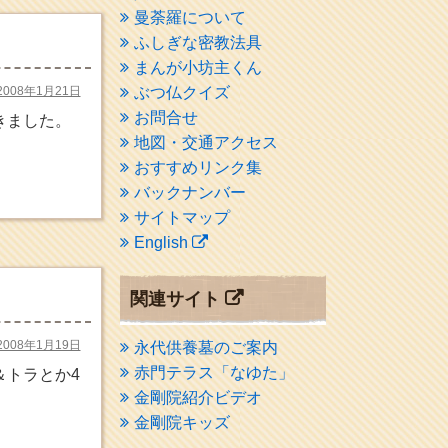
曼荼羅について
ふしぎな密教法具
まんが小坊主くん
2008年1月21日
ぶつ仏クイズ
お問合せ
きました。
地図・交通アクセス
おすすめリンク集
バックナンバー
サイトマップ
English
関連サイト
2008年1月19日
永代供養墓のご案内
赤門テラス「なゆた」
＆トラとか4
金剛院紹介ビデオ
金剛院キッズ