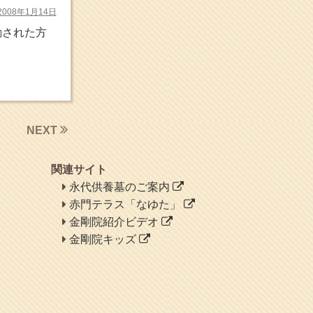
ヘェ～という感じ
2008年1月14日
chocolab.Air♪DIALY
動された方
ラブラドールのワンちゃん
がかわいいよ
NEXT
関連サイト
永代供養墓のご案内
赤門テラス「なゆた」
金剛院紹介ビデオ
金剛院キッズ