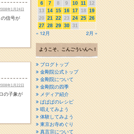
6
7
8
9
10
11
12
2008年1月24日
13
14
15
16
17
18
19
らの信号が
20
21
22
23
24
25
26
27
28
29
30
31
« 12月
2月 »
ようこそ、こんごういんへ！
ブログトップ
金剛院公式トップ
金剛院について
2008年1月22日
金剛院の四季
ロの子象が
メディア紹介
ぱぱぱのレシピ
唱えてみよう
体験してみよう
東京お寺めぐり
真言宗について