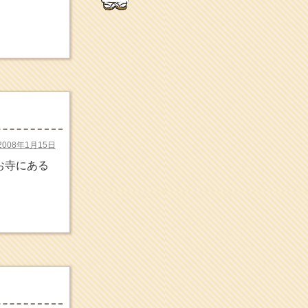
説など
makotoさんの御符内巡
礼記
東京の巡礼記です
POLYHEDON
いろいろなことが書いてあ
るよ
bunchan
あちこち行って！
目白鍼灸院
2008年1月15日
日本人の繊細な体質にあわ
お寺にある
せた、やさしく気持ちよい
鍼灸治療です
イッパイイチゴ
おもわず食べたくなっちゃ
う
ほうげん日記
放言じゃなくて和尚さんの
名前だよ
面白いサイトみつけた
よ。