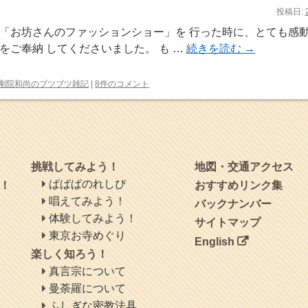
投稿日:
「お坊さんのファッションショー」を 行った時に、とても感
をご奉納 してくださいました。 も …
続きを読む
→
剛院和尚のブツブツ雑記
|
8件のコメント
挑戦してみよう！
地図・交通アクセス
ぱぱぱのれしぴ
！
おすすめリンク集
唱えてみよう！
バックナンバー
体験してみよう！
サイトマップ
東京お寺めぐり
English
楽しく知ろう！
真言宗について
曼荼羅について
ふしぎな密教法具