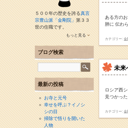
５００年の歴史を誇る
真言
ある方のお
宗豊山派「金剛院」
第３３
肺に 伝わ
世の住職です。
もっと見る
カテゴリー:
金
ブログ検索
未来
最新の投稿
ロシア西シ
見つかった
お寺と元号
幸せを呼ぶ？イノシ
シの目
カテゴリー:
金
掃除で悟りを開いた
人物