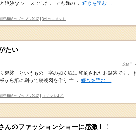
ど絶妙な ソースでした。 でも麺の …
続きを読む
→
剛院和尚のブツブツ雑記
|
3件のコメント
がたい
投稿日:
り袈裟」というもの。字の如く紙に 印刷されたお袈裟です。 
板から紙に刷って袈裟図を作り 亡 …
続きを読む
→
剛院和尚のブツブツ雑記
|
コメントする
さんのファッションショーに感激！！