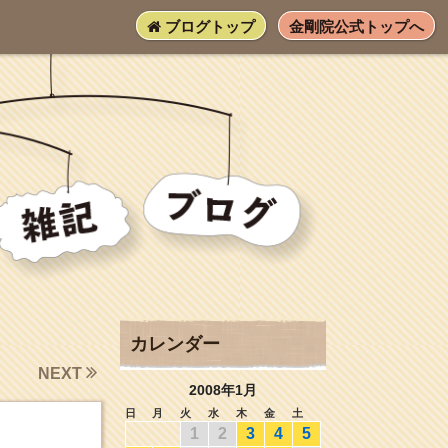
ブログトップ
金剛院公式トップへ
カレンダー
NEXT
2008年1月
日
月
火
水
木
金
土
1
2
3
4
5