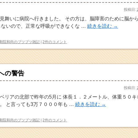
投稿日:
見舞いに病院へ行きました。 その方は、脳障害のために脳か
らないので、正常な呼吸ができなくな …
続きを読む
→
剛院和尚のブツブツ雑記
|
2件のコメント
への警告
投稿日:
ベリアの北部で昨年の5月に 体長１．２メートル、体重５０キ
。 と言っても3万７０００年も …
続きを読む
→
剛院和尚のブツブツ雑記
|
2件のコメント