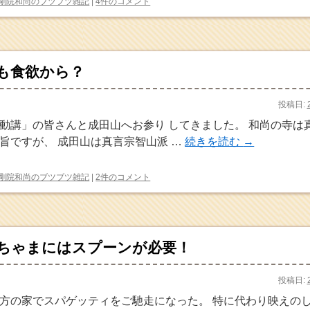
剛院和尚のブツブツ雑記
|
4件のコメント
も食欲から？
投稿日:
動講」の皆さんと成田山へお参り してきました。 和尚の寺は
旨ですが、 成田山は真言宗智山派 …
続きを読む
→
剛院和尚のブツブツ雑記
|
2件のコメント
ちゃまにはスプーンが必要！
投稿日:
方の家でスパゲッティをご馳走になった。 特に代わり映えの