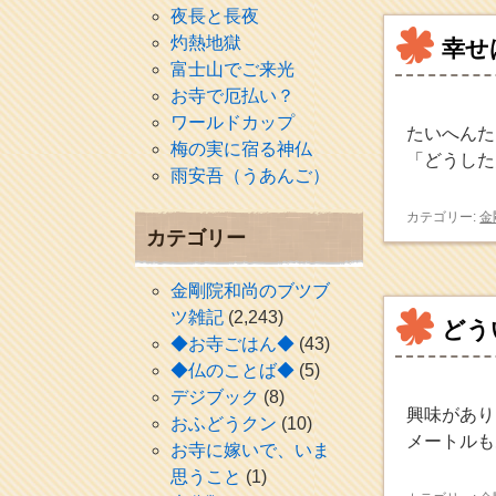
夜長と長夜
灼熱地獄
幸せ
富士山でご来光
お寺で厄払い？
ワールドカップ
たいへんた
梅の実に宿る神仏
「どうした
雨安吾（うあんご）
カテゴリー:
金
カテゴリー
金剛院和尚のブツブ
ツ雑記
(2,243)
どう
◆お寺ごはん◆
(43)
◆仏のことば◆
(5)
デジブック
(8)
興味があり
おふどうクン
(10)
メートルも
お寺に嫁いで、いま
思うこと
(1)