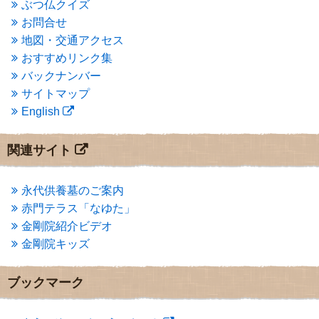
ぶつ仏クイズ
2015年1月
(1)
お問合せ
2014年12月
(2)
2014年9月
(1)
地図・交通アクセス
2014年5月
(1)
おすすめリンク集
2014年4月
(4)
バックナンバー
2014年1月
(1)
サイトマップ
2013年11月
(4)
English
2013年10月
(2)
2013年9月
(4)
2013年8月
(7)
関連サイト
2013年7月
(7)
2013年6月
(6)
2013年5月
(13)
永代供養墓のご案内
2013年4月
(1)
赤門テラス「なゆた」
2013年3月
(4)
金剛院紹介ビデオ
2013年2月
(6)
金剛院キッズ
2013年1月
(6)
2012年12月
(7)
2012年11月
(7)
ブックマーク
2012年10月
(5)
2012年9月
(8)