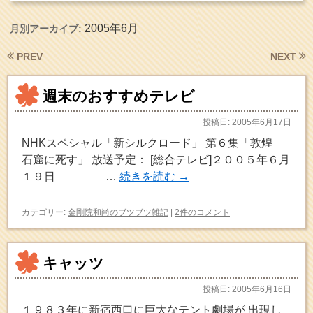
2005年6月
月別アーカイブ:
PREV
NEXT
週末のおすすめテレビ
投稿日:
2005年6月17日
NHKスペシャル「新シルクロード」 第６集「敦煌
石窟に死す」 放送予定： [総合テレビ]２００５年６月
１９日 …
続きを読む
→
カテゴリー:
金剛院和尚のブツブツ雑記
|
2件のコメント
キャッツ
投稿日:
2005年6月16日
１９８３年に新宿西口に巨大なテント劇場が 出現し