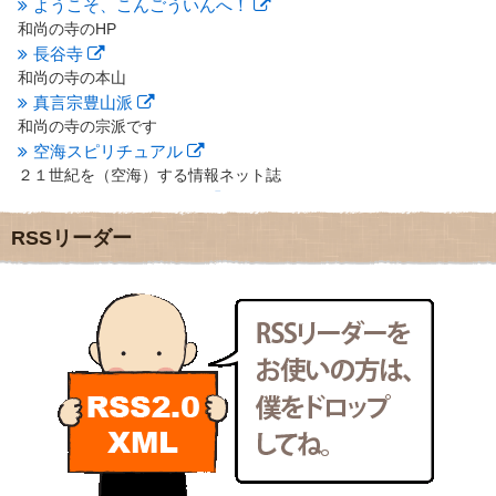
ようこそ、こんごういんへ！
2012年8月
(9)
和尚の寺のHP
2012年7月
(10)
長谷寺
2012年6月
(14)
2012年5月
(16)
和尚の寺の本山
2012年4月
(16)
真言宗豊山派
2012年3月
(17)
和尚の寺の宗派です
2012年2月
(20)
空海スピリチュアル
2012年1月
(25)
２１世紀を（空海）する情報ネット誌
2011年12月
(22)
クリプロホームページ
2011年11月
(28)
地域のライターさんです
RSSリーダー
2011年10月
(31)
小豆島 圓満寺
2011年9月
(24)
小豆島霊場第７４番のお寺
2011年8月
(21)
新聞屋の道具箱
2011年7月
(18)
新聞社で使われる用語の解説など
2011年6月
(13)
makotoさんの御符内巡礼記
2011年5月
(15)
東京の巡礼記です
2011年4月
(17)
POLYHEDON
2011年3月
(15)
いろいろなことが書いてあるよ
2011年2月
(22)
bunchan
2011年1月
(22)
あちこち行って！
2010年12月
(21)
目白鍼灸院
2010年11月
(14)