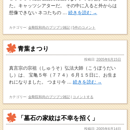
た。キャッツシアターだ。 その中に入ると外からは
想像できない ネコたちの …
続きを読む
→
カテゴリー:
金剛院和尚のブツブツ雑記
|
5件のコメント
青葉まつり
投稿日:
2005年6月15日
真言宗の宗祖（しゅうそ）弘法大師（こうぼうだい
し）は、 宝亀５年（７７４）６月１５日に、お生ま
れになりました。 つまり今 …
続きを読む
→
カテゴリー:
金剛院和尚のブツブツ雑記
|
コメントする
「墓石の家紋は不幸を招く」
投稿日:
2005年6月14日