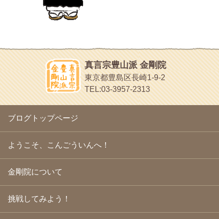
日本人の繊細な体質にあわせた、やさしく気持ちよい鍼灸治療で
2010年10月
(13)
す
2010年9月
(16)
イッパイイチゴ
2010年8月
(13)
おもわず食べたくなっちゃう
2010年7月
(19)
2010年6月
(18)
ほうげん日記
2010年5月
(22)
放言じゃなくて和尚さんの名前だよ
真言宗豊山派 金剛院
2010年4月
(25)
面白いサイトみつけたよ。
東京都豊島区長崎1-9-2
2010年3月
(22)
ヘェ～という感じ
TEL:03-3957-2313
2010年2月
(23)
chocolab.Air♪DIALY
2010年1月
(23)
ラブラドールのワンちゃんがかわいいよ
2009年12月
(18)
ブログトップページ
2009年11月
(20)
2009年10月
(20)
2009年9月
(20)
ようこそ、こんごういんへ！
2009年8月
(18)
2009年7月
(21)
金剛院について
2009年6月
(22)
2009年5月
(20)
2009年4月
(24)
挑戦してみよう！
2009年3月
(21)
2009年2月
(19)