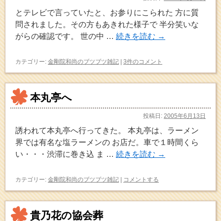
とテレビで言っていたと、お参りにこられた 方に質
問されました。その方もあきれた様子で 半分笑いな
がらの確認です。 世の中 …
続きを読む
→
カテゴリー:
金剛院和尚のブツブツ雑記
|
3件のコメント
本丸亭へ
投稿日:
2005年6月13日
誘われて本丸亭へ行ってきた。 本丸亭は、ラーメン
界では有名な塩ラーメンの お店だ。車で１時間くら
い・・・渋滞に巻き込 ま …
続きを読む
→
カテゴリー:
金剛院和尚のブツブツ雑記
|
コメントする
貴乃花の協会葬