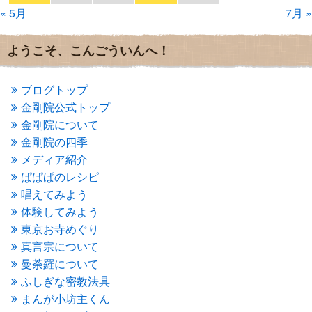
« 5月
7月 »
2016年10月
(1)
2016年9月
(3)
2016年8月
(2)
ようこそ、こんごういんへ！
2016年7月
(3)
2016年6月
(2)
2016年5月
(3)
ブログトップ
2016年4月
(4)
金剛院公式トップ
2016年3月
(4)
金剛院について
2016年2月
(5)
金剛院の四季
2016年1月
(3)
メディア紹介
2015年12月
(6)
2015年11月
(4)
ぱぱぱのレシピ
2015年10月
(4)
唱えてみよう
2015年9月
(3)
体験してみよう
2015年8月
(4)
東京お寺めぐり
2015年7月
(4)
真言宗について
2015年6月
(3)
2015年5月
(1)
曼荼羅について
2015年4月
(1)
ふしぎな密教法具
2015年3月
(3)
まんが小坊主くん
2015年2月
(3)