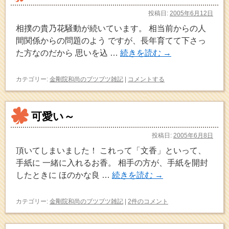
投稿日:
2005年6月12日
相撲の貴乃花騒動が続いています。 相当前からの人
間関係からの問題のよう ですが、長年育てて下さっ
た方なのだから 思いを込 …
続きを読む
→
カテゴリー:
金剛院和尚のブツブツ雑記
|
コメントする
可愛い～
投稿日:
2005年6月8日
頂いてしまいました！ これって「文香」といって、
手紙に 一緒に入れるお香。 相手の方が、手紙を開封
したときに ほのかな良 …
続きを読む
→
カテゴリー:
金剛院和尚のブツブツ雑記
|
2件のコメント