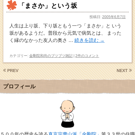
「まさか」という坂
投稿日:
2005年6月7日
人生は上り坂、下り坂ともう一つ「まさか」と いう
坂があるようだ。普段から元気で病気とは、 まった
く縁のなかった友人の奥さ …
続きを読む
→
カテゴリー:
金剛院和尚のブツブツ雑記
|
2件のコメント
PREV
NEXT
プロフィール
５００年の歴史を誇る
真言宗豊山派「金剛院」
第３３世の住職