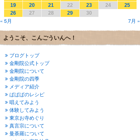
2017年1月
(2)
19
20
21
22
23
24
25
2016年12月
(4)
26
27
28
29
30
2016年11月
(3)
« 5月
7月 »
2016年10月
(1)
2016年9月
(3)
2016年8月
(2)
ようこそ、こんごういんへ！
2016年7月
(3)
2016年6月
(2)
2016年5月
(3)
ブログトップ
2016年4月
(4)
金剛院公式トップ
2016年3月
(4)
金剛院について
2016年2月
(5)
金剛院の四季
2016年1月
(3)
メディア紹介
2015年12月
(6)
2015年11月
(4)
ぱぱぱのレシピ
2015年10月
(4)
唱えてみよう
2015年9月
(3)
体験してみよう
2015年8月
(4)
東京お寺めぐり
2015年7月
(4)
真言宗について
2015年6月
(3)
2015年5月
(1)
曼荼羅について
2015年4月
(1)