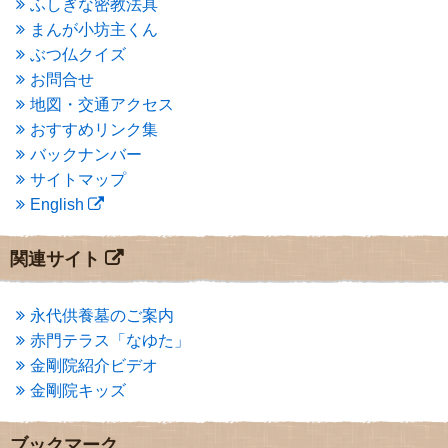
ふしぎな密教法具
2015年3月
(3)
まんが小坊主くん
2015年2月
(3)
ぶつ仏クイズ
2015年1月
(1)
お問合せ
2014年12月
(2)
2014年9月
(1)
地図・交通アクセス
2014年5月
(1)
おすすめリンク集
2014年4月
(4)
バックナンバー
2014年1月
(1)
サイトマップ
2013年11月
(4)
English
2013年10月
(2)
2013年9月
(4)
2013年8月
(7)
関連サイト
2013年7月
(7)
2013年6月
(6)
2013年5月
(13)
永代供養墓のご案内
2013年4月
(1)
赤門テラス「なゆた」
2013年3月
(4)
金剛院紹介ビデオ
2013年2月
(6)
金剛院キッズ
2013年1月
(6)
2012年12月
(7)
2012年11月
(7)
ブックマーク