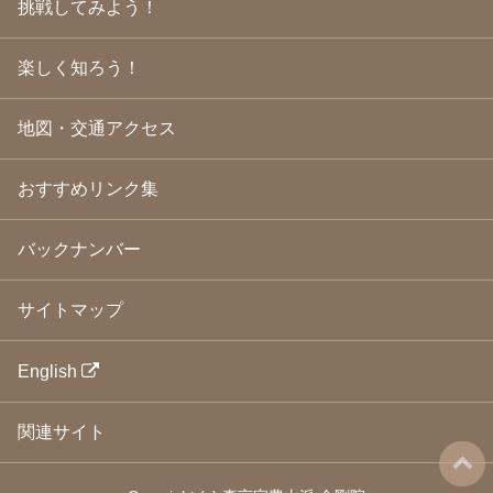
挑戦してみよう！
2009年3月
(21)
2009年2月
(19)
楽しく知ろう！
2009年1月
(25)
2008年12月
(22)
2008年11月
(23)
地図・交通アクセス
2008年10月
(31)
2008年9月
(24)
2008年8月
(24)
おすすめリンク集
2008年7月
(23)
2008年6月
(23)
バックナンバー
2008年5月
(21)
2008年4月
(22)
2008年3月
(24)
サイトマップ
2008年2月
(21)
2008年1月
(23)
2007年12月
(26)
English
2007年11月
(25)
2007年10月
(24)
関連サイト
2007年9月
(23)
2007年8月
(26)
2007年7月
(25)