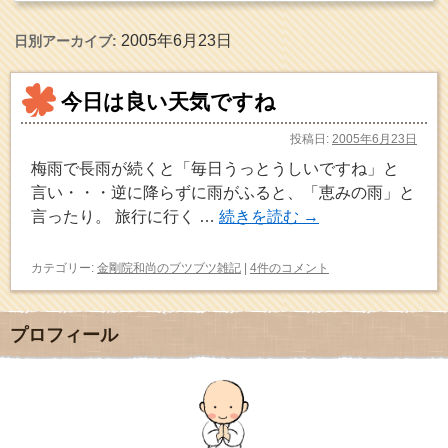
2005年6月23日
日別アーカイブ:
今日は良い天気ですね
投稿日:
2005年6月23日
梅雨で長雨が続くと「毎日うっとうしいですね」と
言い・・・逆に降らずに雨がふると、「恵みの雨」と
言ったり。 旅行に行く …
続きを読む
→
カテゴリー:
金剛院和尚のブツブツ雑記
|
4件のコメント
プロフィール