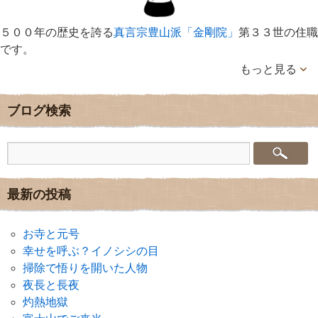
５００年の歴史を誇る
真言宗豊山派「金剛院」
第３３世の住職
です。
もっと見る
ブログ検索
最新の投稿
お寺と元号
幸せを呼ぶ？イノシシの目
掃除で悟りを開いた人物
夜長と長夜
灼熱地獄