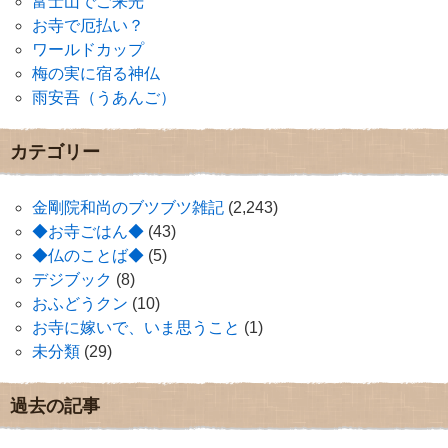
富士山でご来光
お寺で厄払い？
ワールドカップ
梅の実に宿る神仏
雨安吾（うあんご）
カテゴリー
金剛院和尚のブツブツ雑記
(2,243)
◆お寺ごはん◆
(43)
◆仏のことば◆
(5)
デジブック
(8)
おふどうクン
(10)
お寺に嫁いで、いま思うこと
(1)
未分類
(29)
過去の記事