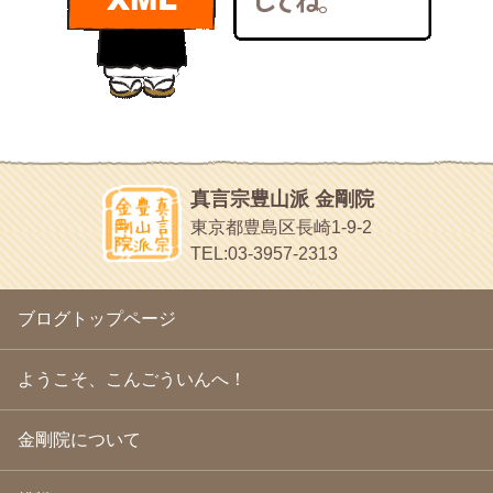
bunchan
2011年1月
(22)
あちこち行って！
2010年12月
(21)
目白鍼灸院
2010年11月
(14)
日本人の繊細な体質にあわせた、やさしく気持ちよい鍼灸治療で
2010年10月
(13)
す
2010年9月
(16)
イッパイイチゴ
2010年8月
(13)
おもわず食べたくなっちゃう
2010年7月
(19)
2010年6月
(18)
ほうげん日記
2010年5月
(22)
放言じゃなくて和尚さんの名前だよ
真言宗豊山派 金剛院
2010年4月
(25)
面白いサイトみつけたよ。
東京都豊島区長崎1-9-2
2010年3月
(22)
ヘェ～という感じ
TEL:03-3957-2313
2010年2月
(23)
chocolab.Air♪DIALY
2010年1月
(23)
ラブラドールのワンちゃんがかわいいよ
2009年12月
(18)
ブログトップページ
2009年11月
(20)
2009年10月
(20)
2009年9月
(20)
ようこそ、こんごういんへ！
2009年8月
(18)
2009年7月
(21)
金剛院について
2009年6月
(22)
2009年5月
(20)
2009年4月
(24)