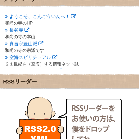
2012年10月
(5)
2012年9月
(8)
ようこそ、こんごういんへ！
2012年8月
(9)
和尚の寺のHP
2012年7月
(10)
長谷寺
2012年6月
(14)
2012年5月
(16)
和尚の寺の本山
2012年4月
(16)
真言宗豊山派
2012年3月
(17)
和尚の寺の宗派です
2012年2月
(20)
空海スピリチュアル
2012年1月
(25)
２１世紀を（空海）する情報ネット誌
2011年12月
(22)
クリプロホームページ
2011年11月
(28)
地域のライターさんです
RSSリーダー
2011年10月
(31)
小豆島 圓満寺
2011年9月
(24)
小豆島霊場第７４番のお寺
2011年8月
(21)
新聞屋の道具箱
2011年7月
(18)
新聞社で使われる用語の解説など
2011年6月
(13)
makotoさんの御符内巡礼記
2011年5月
(15)
東京の巡礼記です
2011年4月
(17)
POLYHEDON
2011年3月
(15)
いろいろなことが書いてあるよ
2011年2月
(22)