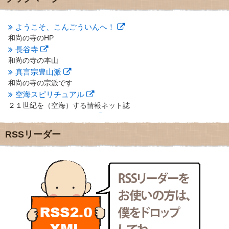
2012年10月
(5)
2012年9月
(8)
ようこそ、こんごういんへ！
2012年8月
(9)
和尚の寺のHP
2012年7月
(10)
長谷寺
2012年6月
(14)
2012年5月
(16)
和尚の寺の本山
2012年4月
(16)
真言宗豊山派
2012年3月
(17)
和尚の寺の宗派です
2012年2月
(20)
空海スピリチュアル
2012年1月
(25)
２１世紀を（空海）する情報ネット誌
2011年12月
(22)
クリプロホームページ
2011年11月
(28)
地域のライターさんです
RSSリーダー
2011年10月
(31)
小豆島 圓満寺
2011年9月
(24)
小豆島霊場第７４番のお寺
2011年8月
(21)
新聞屋の道具箱
2011年7月
(18)
新聞社で使われる用語の解説など
2011年6月
(13)
makotoさんの御符内巡礼記
2011年5月
(15)
東京の巡礼記です
2011年4月
(17)
POLYHEDON
2011年3月
(15)
いろいろなことが書いてあるよ
2011年2月
(22)