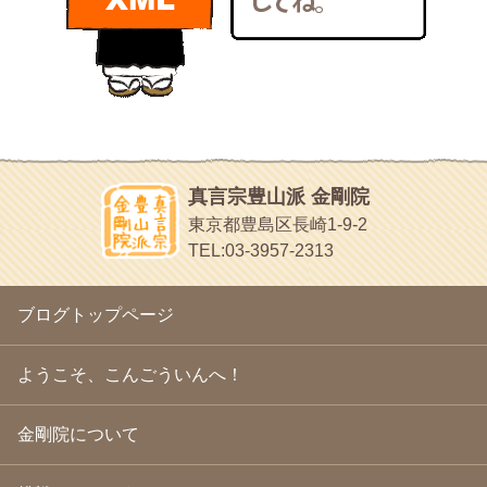
bunchan
2011年1月
(22)
あちこち行って！
2010年12月
(21)
目白鍼灸院
2010年11月
(14)
日本人の繊細な体質にあわせた、やさしく気持ちよい鍼灸治療で
2010年10月
(13)
す
2010年9月
(16)
イッパイイチゴ
2010年8月
(13)
おもわず食べたくなっちゃう
2010年7月
(19)
2010年6月
(18)
ほうげん日記
2010年5月
(22)
放言じゃなくて和尚さんの名前だよ
真言宗豊山派 金剛院
2010年4月
(25)
面白いサイトみつけたよ。
東京都豊島区長崎1-9-2
2010年3月
(22)
ヘェ～という感じ
TEL:03-3957-2313
2010年2月
(23)
chocolab.Air♪DIALY
2010年1月
(23)
ラブラドールのワンちゃんがかわいいよ
2009年12月
(18)
ブログトップページ
2009年11月
(20)
2009年10月
(20)
2009年9月
(20)
ようこそ、こんごういんへ！
2009年8月
(18)
2009年7月
(21)
金剛院について
2009年6月
(22)
2009年5月
(20)
2009年4月
(24)