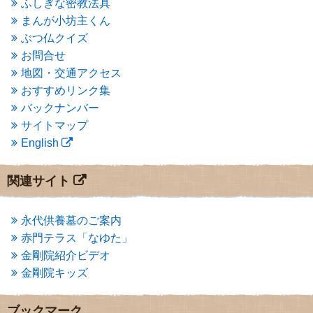
ふしぎな密教法具
2015年3月
(3)
まんが小坊主くん
2015年2月
(3)
ぶつ仏クイズ
2015年1月
(1)
お問合せ
2014年12月
(2)
2014年9月
(1)
地図・交通アクセス
2014年5月
(1)
おすすめリンク集
2014年4月
(4)
バックナンバー
2014年1月
(1)
サイトマップ
2013年11月
(4)
English
2013年10月
(2)
2013年9月
(4)
2013年8月
(7)
関連サイト
2013年7月
(7)
2013年6月
(6)
2013年5月
(13)
永代供養墓のご案内
2013年4月
(1)
赤門テラス「なゆた」
2013年3月
(4)
金剛院紹介ビデオ
2013年2月
(6)
金剛院キッズ
2013年1月
(6)
2012年12月
(7)
2012年11月
(7)
ブックマーク