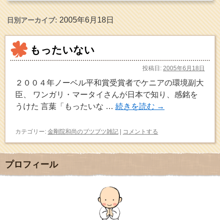
2005年6月18日
日別アーカイブ:
もったいない
投稿日:
2005年6月18日
２００４年ノーベル平和賞受賞者でケニアの環境副大
臣、 ワンガリ・マータイさんが日本で知り、感銘を
うけた 言葉「もったいな …
続きを読む
→
カテゴリー:
金剛院和尚のブツブツ雑記
|
コメントする
プロフィール