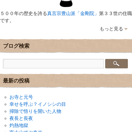
５００年の歴史を誇る
真言宗豊山派「金剛院」
第３３世の住職
です。
もっと見る
ブログ検索
最新の投稿
お寺と元号
幸せを呼ぶ？イノシシの目
掃除で悟りを開いた人物
夜長と長夜
灼熱地獄