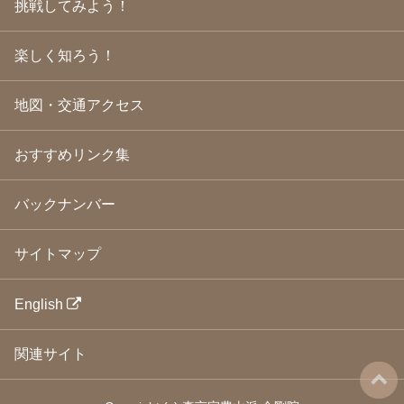
挑戦してみよう！
2009年3月
(21)
2009年2月
(19)
楽しく知ろう！
2009年1月
(25)
2008年12月
(22)
2008年11月
(23)
地図・交通アクセス
2008年10月
(31)
2008年9月
(24)
2008年8月
(24)
おすすめリンク集
2008年7月
(23)
2008年6月
(23)
バックナンバー
2008年5月
(21)
2008年4月
(22)
2008年3月
(24)
サイトマップ
2008年2月
(21)
2008年1月
(23)
2007年12月
(26)
English
2007年11月
(25)
2007年10月
(24)
関連サイト
2007年9月
(23)
2007年8月
(26)
2007年7月
(25)