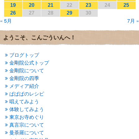
2017年1月
(2)
19
20
21
22
23
24
25
2016年12月
(4)
26
27
28
29
30
2016年11月
(3)
« 5月
7月 »
2016年10月
(1)
2016年9月
(3)
2016年8月
(2)
ようこそ、こんごういんへ！
2016年7月
(3)
2016年6月
(2)
2016年5月
(3)
ブログトップ
2016年4月
(4)
金剛院公式トップ
2016年3月
(4)
金剛院について
2016年2月
(5)
金剛院の四季
2016年1月
(3)
メディア紹介
2015年12月
(6)
2015年11月
(4)
ぱぱぱのレシピ
2015年10月
(4)
唱えてみよう
2015年9月
(3)
体験してみよう
2015年8月
(4)
東京お寺めぐり
2015年7月
(4)
真言宗について
2015年6月
(3)
2015年5月
(1)
曼荼羅について
2015年4月
(1)