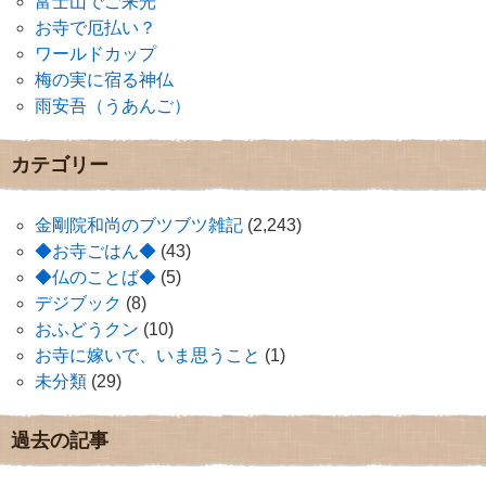
富士山でご来光
お寺で厄払い？
ワールドカップ
梅の実に宿る神仏
雨安吾（うあんご）
カテゴリー
金剛院和尚のブツブツ雑記
(2,243)
◆お寺ごはん◆
(43)
◆仏のことば◆
(5)
デジブック
(8)
おふどうクン
(10)
お寺に嫁いで、いま思うこと
(1)
未分類
(29)
過去の記事