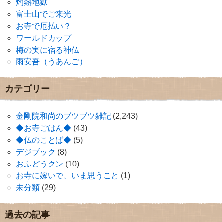
灼熱地獄
富士山でご来光
お寺で厄払い？
ワールドカップ
梅の実に宿る神仏
雨安吾（うあんご）
カテゴリー
金剛院和尚のブツブツ雑記
(2,243)
◆お寺ごはん◆
(43)
◆仏のことば◆
(5)
デジブック
(8)
おふどうクン
(10)
お寺に嫁いで、いま思うこと
(1)
未分類
(29)
過去の記事