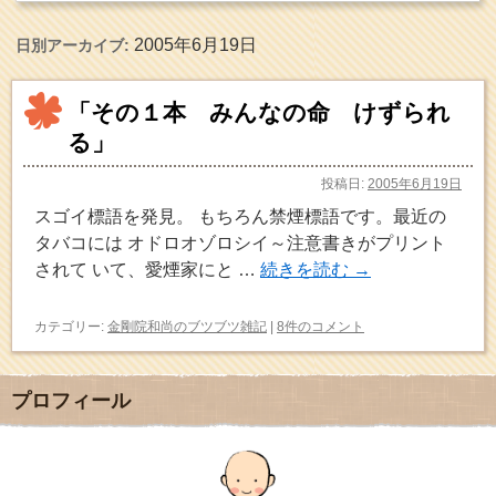
2005年6月19日
日別アーカイブ:
「その１本 みんなの命 けずられ
る」
投稿日:
2005年6月19日
スゴイ標語を発見。 もちろん禁煙標語です。最近の
タバコには オドロオゾロシイ～注意書きがプリント
されて いて、愛煙家にと …
続きを読む
→
カテゴリー:
金剛院和尚のブツブツ雑記
|
8件のコメント
プロフィール