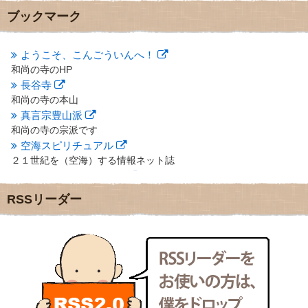
2012年11月
(7)
ブックマーク
2012年10月
(5)
2012年9月
(8)
ようこそ、こんごういんへ！
2012年8月
(9)
和尚の寺のHP
2012年7月
(10)
長谷寺
2012年6月
(14)
2012年5月
(16)
和尚の寺の本山
2012年4月
(16)
真言宗豊山派
2012年3月
(17)
和尚の寺の宗派です
2012年2月
(20)
空海スピリチュアル
2012年1月
(25)
２１世紀を（空海）する情報ネット誌
2011年12月
(22)
クリプロホームページ
2011年11月
(28)
地域のライターさんです
RSSリーダー
2011年10月
(31)
小豆島 圓満寺
2011年9月
(24)
小豆島霊場第７４番のお寺
2011年8月
(21)
新聞屋の道具箱
2011年7月
(18)
新聞社で使われる用語の解説など
2011年6月
(13)
makotoさんの御符内巡礼記
2011年5月
(15)
東京の巡礼記です
2011年4月
(17)
POLYHEDON
2011年3月
(15)