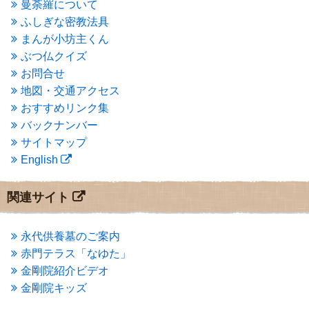
2015年5月
(1)
曼荼羅について
2015年4月
(1)
ふしぎな密教法具
2015年3月
(3)
まんが小坊主くん
2015年2月
(3)
ぶつ仏クイズ
2015年1月
(1)
お問合せ
2014年12月
(2)
2014年9月
(1)
地図・交通アクセス
2014年5月
(1)
おすすめリンク集
2014年4月
(4)
バックナンバー
2014年1月
(1)
サイトマップ
2013年11月
(4)
English
2013年10月
(2)
2013年9月
(4)
2013年8月
(7)
関連サイト
2013年7月
(7)
2013年6月
(6)
2013年5月
(13)
永代供養墓のご案内
2013年4月
(1)
赤門テラス「なゆた」
2013年3月
(4)
金剛院紹介ビデオ
2013年2月
(6)
金剛院キッズ
2013年1月
(6)
2012年12月
(7)