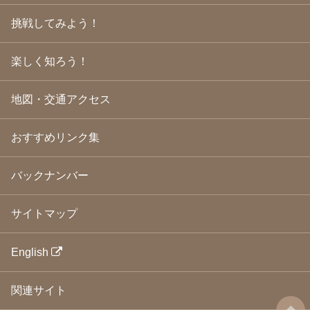
2009年5月
(20)
2009年4月
(24)
挑戦してみよう！
2009年3月
(21)
2009年2月
(19)
楽しく知ろう！
2009年1月
(25)
2008年12月
(22)
2008年11月
(23)
地図・交通アクセス
2008年10月
(31)
2008年9月
(24)
2008年8月
(24)
おすすめリンク集
2008年7月
(23)
2008年6月
(23)
バックナンバー
2008年5月
(21)
2008年4月
(22)
2008年3月
(24)
サイトマップ
2008年2月
(21)
2008年1月
(23)
2007年12月
(26)
English
2007年11月
(25)
2007年10月
(24)
関連サイト
2007年9月
(23)
2007年8月
(26)