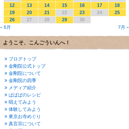
2017年2月
(1)
12
13
14
15
16
17
18
2017年1月
(2)
19
20
21
22
23
24
25
2016年12月
(4)
26
27
28
29
30
2016年11月
(3)
« 5月
7月 »
2016年10月
(1)
2016年9月
(3)
2016年8月
(2)
ようこそ、こんごういんへ！
2016年7月
(3)
2016年6月
(2)
2016年5月
(3)
ブログトップ
2016年4月
(4)
金剛院公式トップ
2016年3月
(4)
金剛院について
2016年2月
(5)
金剛院の四季
2016年1月
(3)
メディア紹介
2015年12月
(6)
2015年11月
(4)
ぱぱぱのレシピ
2015年10月
(4)
唱えてみよう
2015年9月
(3)
体験してみよう
2015年8月
(4)
東京お寺めぐり
2015年7月
(4)
真言宗について
2015年6月
(3)