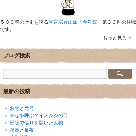
５００年の歴史を誇る
真言宗豊山派「金剛院」
第３３世の住職
です。
もっと見る
ブログ検索
最新の投稿
お寺と元号
幸せを呼ぶ？イノシシの目
掃除で悟りを開いた人物
夜長と長夜