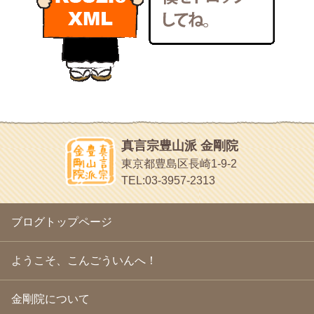
いろいろなことが書いてあるよ
2011年2月
(22)
bunchan
2011年1月
(22)
あちこち行って！
2010年12月
(21)
目白鍼灸院
2010年11月
(14)
日本人の繊細な体質にあわせた、やさしく気持ちよい鍼灸治療で
2010年10月
(13)
す
2010年9月
(16)
イッパイイチゴ
2010年8月
(13)
おもわず食べたくなっちゃう
2010年7月
(19)
2010年6月
(18)
ほうげん日記
2010年5月
(22)
放言じゃなくて和尚さんの名前だよ
真言宗豊山派 金剛院
2010年4月
(25)
面白いサイトみつけたよ。
東京都豊島区長崎1-9-2
2010年3月
(22)
ヘェ～という感じ
TEL:03-3957-2313
2010年2月
(23)
chocolab.Air♪DIALY
2010年1月
(23)
ラブラドールのワンちゃんがかわいいよ
2009年12月
(18)
ブログトップページ
2009年11月
(20)
2009年10月
(20)
2009年9月
(20)
ようこそ、こんごういんへ！
2009年8月
(18)
2009年7月
(21)
金剛院について
2009年6月
(22)