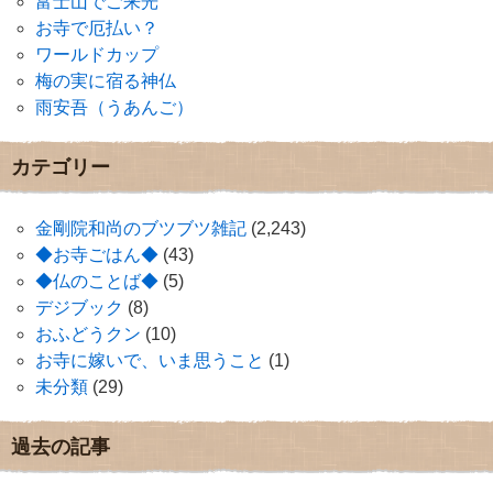
富士山でご来光
お寺で厄払い？
ワールドカップ
梅の実に宿る神仏
雨安吾（うあんご）
カテゴリー
金剛院和尚のブツブツ雑記
(2,243)
◆お寺ごはん◆
(43)
◆仏のことば◆
(5)
デジブック
(8)
おふどうクン
(10)
お寺に嫁いで、いま思うこと
(1)
未分類
(29)
過去の記事