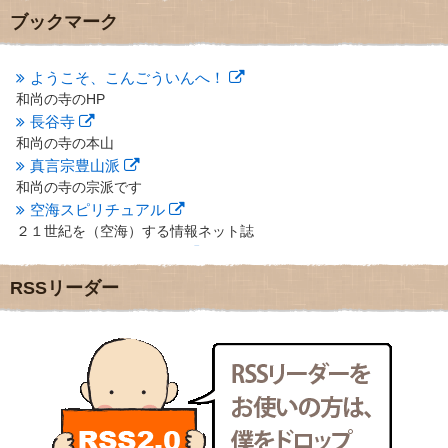
2012年10月
(5)
ブックマーク
2012年9月
(8)
2012年8月
(9)
2012年7月
(10)
ようこそ、こんごういんへ！
2012年6月
(14)
和尚の寺のHP
2012年5月
(16)
長谷寺
2012年4月
(16)
和尚の寺の本山
2012年3月
(17)
真言宗豊山派
2012年2月
(20)
和尚の寺の宗派です
2012年1月
(25)
空海スピリチュアル
2011年12月
(22)
２１世紀を（空海）する情報ネット誌
2011年11月
(28)
クリプロホームページ
2011年10月
(31)
地域のライターさんです
2011年9月
(24)
RSSリーダー
小豆島 圓満寺
2011年8月
(21)
小豆島霊場第７４番のお寺
2011年7月
(18)
新聞屋の道具箱
2011年6月
(13)
新聞社で使われる用語の解説など
2011年5月
(15)
makotoさんの御符内巡礼記
2011年4月
(17)
東京の巡礼記です
2011年3月
(15)
POLYHEDON
2011年2月
(22)