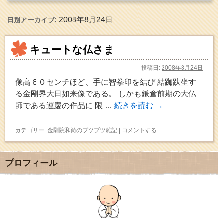
2008年8月24日
日別アーカイブ:
キュートな仏さま
投稿日:
2008年8月24日
像高６０センチほど、手に智拳印を結び 結跏趺坐す
る金剛界大日如来像である。 しかも鎌倉前期の大仏
師である運慶の作品に 限 …
続きを読む
→
カテゴリー:
金剛院和尚のブツブツ雑記
|
コメントする
プロフィール