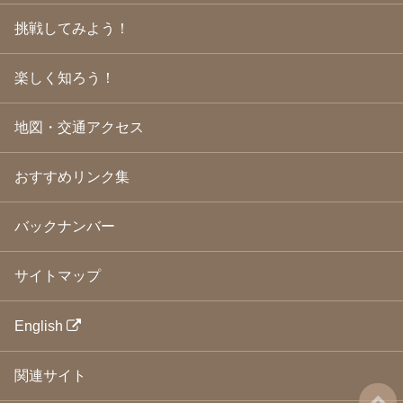
2009年3月
(21)
挑戦してみよう！
2009年2月
(19)
2009年1月
(25)
2008年12月
(22)
楽しく知ろう！
2008年11月
(23)
2008年10月
(31)
地図・交通アクセス
2008年9月
(24)
2008年8月
(24)
2008年7月
(23)
おすすめリンク集
2008年6月
(23)
2008年5月
(21)
2008年4月
(22)
バックナンバー
2008年3月
(24)
2008年2月
(21)
サイトマップ
2008年1月
(23)
2007年12月
(26)
2007年11月
(25)
English
2007年10月
(24)
2007年9月
(23)
関連サイト
2007年8月
(26)
2007年7月
(25)