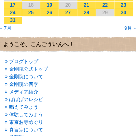
2017年1月
(2)
17
18
19
20
21
22
23
2016年12月
(4)
24
25
26
27
28
29
30
2016年11月
(3)
31
2016年10月
(1)
« 7月
9月 »
2016年9月
(3)
2016年8月
(2)
2016年7月
(3)
ようこそ、こんごういんへ！
2016年6月
(2)
2016年5月
(3)
2016年4月
(4)
ブログトップ
2016年3月
(4)
金剛院公式トップ
2016年2月
(5)
金剛院について
2016年1月
(3)
金剛院の四季
2015年12月
(6)
2015年11月
(4)
メディア紹介
2015年10月
(4)
ぱぱぱのレシピ
2015年9月
(3)
唱えてみよう
2015年8月
(4)
体験してみよう
2015年7月
(4)
東京お寺めぐり
2015年6月
(3)
2015年5月
(1)
真言宗について
2015年4月
(1)