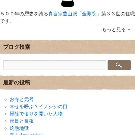
５００年の歴史を誇る
真言宗豊山派「金剛院」
第３３世の住職
です。
もっと見る
ブログ検索
最新の投稿
お寺と元号
幸せを呼ぶ？イノシシの目
掃除で悟りを開いた人物
夜長と長夜
灼熱地獄