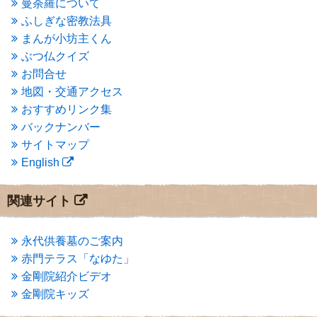
曼荼羅について
2015年3月
(3)
ふしぎな密教法具
2015年2月
(3)
まんが小坊主くん
2015年1月
(1)
ぶつ仏クイズ
2014年12月
(2)
2014年9月
(1)
お問合せ
2014年5月
(1)
地図・交通アクセス
2014年4月
(4)
おすすめリンク集
2014年1月
(1)
バックナンバー
2013年11月
(4)
サイトマップ
2013年10月
(2)
English
2013年9月
(4)
2013年8月
(7)
2013年7月
(7)
関連サイト
2013年6月
(6)
2013年5月
(13)
2013年4月
(1)
永代供養墓のご案内
2013年3月
(4)
赤門テラス「なゆた」
2013年2月
(6)
金剛院紹介ビデオ
2013年1月
(6)
金剛院キッズ
2012年12月
(7)
2012年11月
(7)