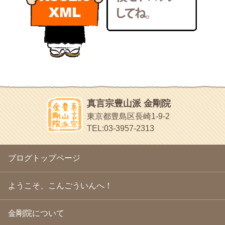
いろいろなことが書いてあるよ
2011年1月
(22)
bunchan
2010年12月
(21)
あちこち行って！
2010年11月
(14)
2010年10月
(13)
目白鍼灸院
2010年9月
(16)
日本人の繊細な体質にあわせた、やさしく気持ちよい鍼灸治療で
2010年8月
(13)
す
2010年7月
(19)
イッパイイチゴ
2010年6月
(18)
おもわず食べたくなっちゃう
2010年5月
(22)
ほうげん日記
2010年4月
(25)
放言じゃなくて和尚さんの名前だよ
真言宗豊山派 金剛院
2010年3月
(22)
面白いサイトみつけたよ。
東京都豊島区長崎1-9-2
2010年2月
(23)
ヘェ～という感じ
TEL:03-3957-2313
2010年1月
(23)
chocolab.Air♪DIALY
2009年12月
(18)
ラブラドールのワンちゃんがかわいいよ
2009年11月
(20)
ブログトップページ
2009年10月
(20)
2009年9月
(20)
2009年8月
(18)
ようこそ、こんごういんへ！
2009年7月
(21)
2009年6月
(22)
金剛院について
2009年5月
(20)
2009年4月
(24)