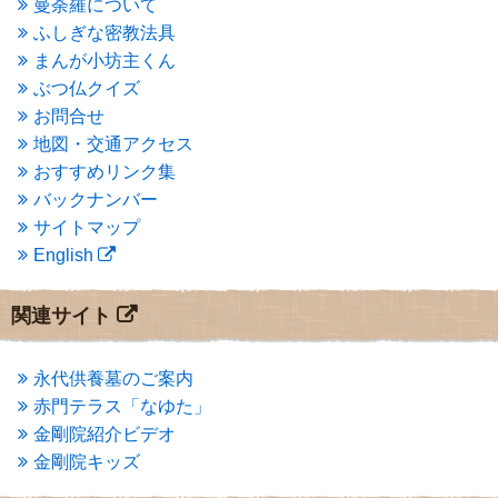
曼荼羅について
2015年3月
(3)
ふしぎな密教法具
2015年2月
(3)
まんが小坊主くん
2015年1月
(1)
ぶつ仏クイズ
2014年12月
(2)
2014年9月
(1)
お問合せ
2014年5月
(1)
地図・交通アクセス
2014年4月
(4)
おすすめリンク集
2014年1月
(1)
バックナンバー
2013年11月
(4)
サイトマップ
2013年10月
(2)
English
2013年9月
(4)
2013年8月
(7)
2013年7月
(7)
関連サイト
2013年6月
(6)
2013年5月
(13)
2013年4月
(1)
永代供養墓のご案内
2013年3月
(4)
赤門テラス「なゆた」
2013年2月
(6)
金剛院紹介ビデオ
2013年1月
(6)
金剛院キッズ
2012年12月
(7)
2012年11月
(7)