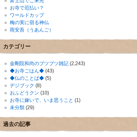
富士山でご来光
お寺で厄払い？
ワールドカップ
梅の実に宿る神仏
雨安吾（うあんご）
カテゴリー
金剛院和尚のブツブツ雑記
(2,243)
◆お寺ごはん◆
(43)
◆仏のことば◆
(5)
デジブック
(8)
おふどうクン
(10)
お寺に嫁いで、いま思うこと
(1)
未分類
(29)
過去の記事