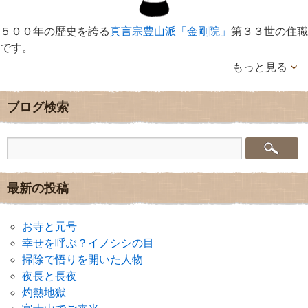
５００年の歴史を誇る
真言宗豊山派「金剛院」
第３３世の住職
です。
もっと見る
ブログ検索
最新の投稿
お寺と元号
幸せを呼ぶ？イノシシの目
掃除で悟りを開いた人物
夜長と長夜
灼熱地獄