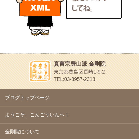
いろいろなことが書いてあるよ
2011年1月
(22)
bunchan
2010年12月
(21)
あちこち行って！
2010年11月
(14)
2010年10月
(13)
目白鍼灸院
2010年9月
(16)
日本人の繊細な体質にあわせた、やさしく気持ちよい鍼灸治療で
2010年8月
(13)
す
2010年7月
(19)
イッパイイチゴ
2010年6月
(18)
おもわず食べたくなっちゃう
2010年5月
(22)
ほうげん日記
2010年4月
(25)
放言じゃなくて和尚さんの名前だよ
真言宗豊山派 金剛院
2010年3月
(22)
面白いサイトみつけたよ。
東京都豊島区長崎1-9-2
2010年2月
(23)
ヘェ～という感じ
TEL:03-3957-2313
2010年1月
(23)
chocolab.Air♪DIALY
2009年12月
(18)
ラブラドールのワンちゃんがかわいいよ
2009年11月
(20)
ブログトップページ
2009年10月
(20)
2009年9月
(20)
2009年8月
(18)
ようこそ、こんごういんへ！
2009年7月
(21)
2009年6月
(22)
金剛院について
2009年5月
(20)
2009年4月
(24)