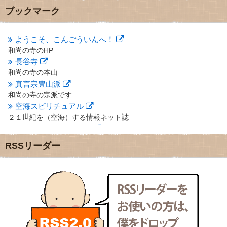
2012年10月
(5)
ブックマーク
2012年9月
(8)
2012年8月
(9)
2012年7月
(10)
ようこそ、こんごういんへ！
2012年6月
(14)
和尚の寺のHP
2012年5月
(16)
長谷寺
2012年4月
(16)
和尚の寺の本山
2012年3月
(17)
真言宗豊山派
2012年2月
(20)
和尚の寺の宗派です
2012年1月
(25)
空海スピリチュアル
2011年12月
(22)
２１世紀を（空海）する情報ネット誌
2011年11月
(28)
クリプロホームページ
2011年10月
(31)
地域のライターさんです
2011年9月
(24)
RSSリーダー
小豆島 圓満寺
2011年8月
(21)
小豆島霊場第７４番のお寺
2011年7月
(18)
新聞屋の道具箱
2011年6月
(13)
新聞社で使われる用語の解説など
2011年5月
(15)
makotoさんの御符内巡礼記
2011年4月
(17)
東京の巡礼記です
2011年3月
(15)
POLYHEDON
2011年2月
(22)