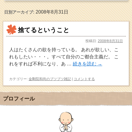
2008年8月31日
日別アーカイブ:
捨てるということ
投稿日:
2008年8月31日
人はたくさんの欲を持っている。 あれが欲しい、こ
れもしたい・・・。すべて自分のご都合主義だ。 こ
れをすれば不利になり、あ …
続きを読む
→
カテゴリー:
金剛院和尚のブツブツ雑記
|
コメントする
プロフィール