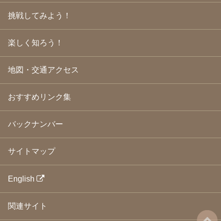
2009年3月
(21)
挑戦してみよう！
2009年2月
(19)
2009年1月
(25)
2008年12月
(22)
楽しく知ろう！
2008年11月
(23)
2008年10月
(31)
地図・交通アクセス
2008年9月
(24)
2008年8月
(24)
2008年7月
(23)
おすすめリンク集
2008年6月
(23)
2008年5月
(21)
2008年4月
(22)
バックナンバー
2008年3月
(24)
2008年2月
(21)
サイトマップ
2008年1月
(23)
2007年12月
(26)
2007年11月
(25)
English
2007年10月
(24)
2007年9月
(23)
関連サイト
2007年8月
(26)
2007年7月
(25)