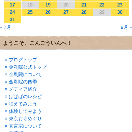
2017年1月
(2)
17
18
19
20
21
22
23
2016年12月
(4)
24
25
26
27
28
29
30
2016年11月
(3)
31
2016年10月
(1)
« 7月
9月 »
2016年9月
(3)
2016年8月
(2)
2016年7月
(3)
ようこそ、こんごういんへ！
2016年6月
(2)
2016年5月
(3)
2016年4月
(4)
ブログトップ
2016年3月
(4)
金剛院公式トップ
2016年2月
(5)
金剛院について
2016年1月
(3)
金剛院の四季
2015年12月
(6)
2015年11月
(4)
メディア紹介
2015年10月
(4)
ぱぱぱのレシピ
2015年9月
(3)
唱えてみよう
2015年8月
(4)
体験してみよう
2015年7月
(4)
東京お寺めぐり
2015年6月
(3)
2015年5月
(1)
真言宗について
2015年4月
(1)