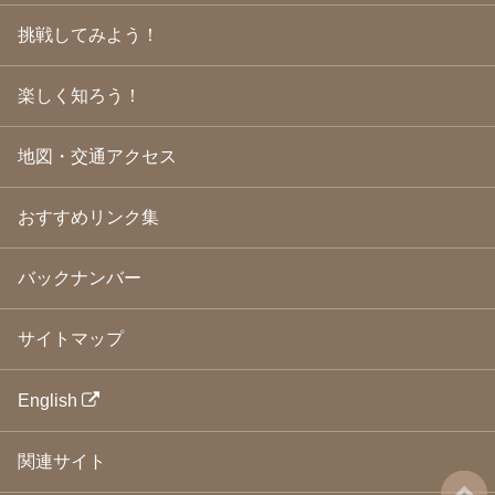
2009年3月
(21)
挑戦してみよう！
2009年2月
(19)
2009年1月
(25)
2008年12月
(22)
楽しく知ろう！
2008年11月
(23)
2008年10月
(31)
地図・交通アクセス
2008年9月
(24)
2008年8月
(24)
2008年7月
(23)
おすすめリンク集
2008年6月
(23)
2008年5月
(21)
2008年4月
(22)
バックナンバー
2008年3月
(24)
2008年2月
(21)
サイトマップ
2008年1月
(23)
2007年12月
(26)
2007年11月
(25)
English
2007年10月
(24)
2007年9月
(23)
関連サイト
2007年8月
(26)
2007年7月
(25)