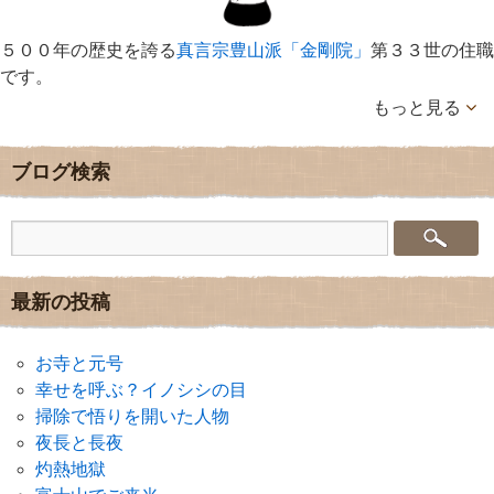
５００年の歴史を誇る
真言宗豊山派「金剛院」
第３３世の住職
です。
もっと見る
ブログ検索
最新の投稿
お寺と元号
幸せを呼ぶ？イノシシの目
掃除で悟りを開いた人物
夜長と長夜
灼熱地獄