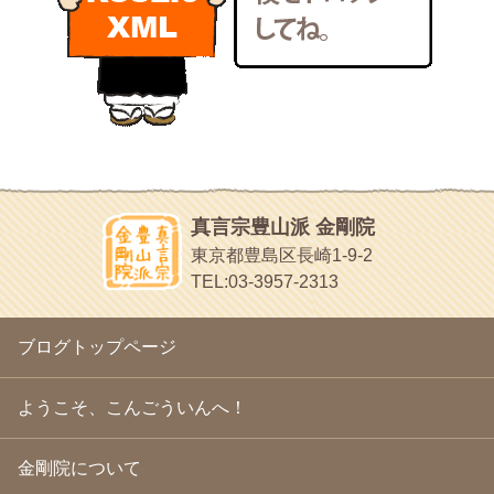
いろいろなことが書いてあるよ
2011年1月
(22)
bunchan
2010年12月
(21)
あちこち行って！
2010年11月
(14)
2010年10月
(13)
目白鍼灸院
2010年9月
(16)
日本人の繊細な体質にあわせた、やさしく気持ちよい鍼灸治療で
2010年8月
(13)
す
2010年7月
(19)
イッパイイチゴ
2010年6月
(18)
おもわず食べたくなっちゃう
2010年5月
(22)
ほうげん日記
2010年4月
(25)
放言じゃなくて和尚さんの名前だよ
真言宗豊山派 金剛院
2010年3月
(22)
面白いサイトみつけたよ。
東京都豊島区長崎1-9-2
2010年2月
(23)
ヘェ～という感じ
TEL:03-3957-2313
2010年1月
(23)
chocolab.Air♪DIALY
2009年12月
(18)
ラブラドールのワンちゃんがかわいいよ
2009年11月
(20)
ブログトップページ
2009年10月
(20)
2009年9月
(20)
2009年8月
(18)
ようこそ、こんごういんへ！
2009年7月
(21)
2009年6月
(22)
金剛院について
2009年5月
(20)
2009年4月
(24)