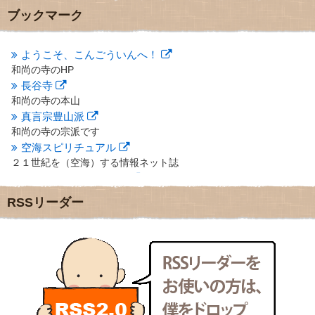
2012年10月
(5)
ブックマーク
2012年9月
(8)
2012年8月
(9)
2012年7月
(10)
ようこそ、こんごういんへ！
2012年6月
(14)
和尚の寺のHP
2012年5月
(16)
長谷寺
2012年4月
(16)
和尚の寺の本山
2012年3月
(17)
真言宗豊山派
2012年2月
(20)
和尚の寺の宗派です
2012年1月
(25)
空海スピリチュアル
2011年12月
(22)
２１世紀を（空海）する情報ネット誌
2011年11月
(28)
クリプロホームページ
2011年10月
(31)
地域のライターさんです
2011年9月
(24)
RSSリーダー
小豆島 圓満寺
2011年8月
(21)
小豆島霊場第７４番のお寺
2011年7月
(18)
新聞屋の道具箱
2011年6月
(13)
新聞社で使われる用語の解説など
2011年5月
(15)
makotoさんの御符内巡礼記
2011年4月
(17)
東京の巡礼記です
2011年3月
(15)
POLYHEDON
2011年2月
(22)