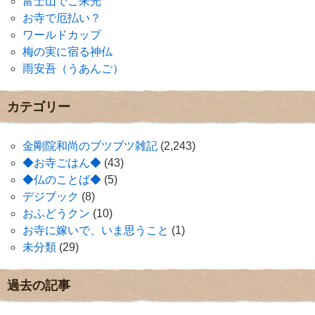
富士山でご来光
お寺で厄払い？
ワールドカップ
梅の実に宿る神仏
雨安吾（うあんご）
カテゴリー
金剛院和尚のブツブツ雑記
(2,243)
◆お寺ごはん◆
(43)
◆仏のことば◆
(5)
デジブック
(8)
おふどうクン
(10)
お寺に嫁いで、いま思うこと
(1)
未分類
(29)
過去の記事