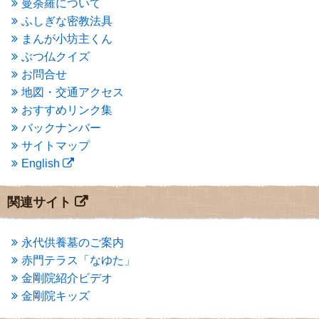
曼荼羅について
2015年3月
(3)
ふしぎな密教法具
2015年2月
(3)
まんが小坊主くん
2015年1月
(1)
ぶつ仏クイズ
2014年12月
(2)
2014年9月
(1)
お問合せ
2014年5月
(1)
地図・交通アクセス
2014年4月
(4)
おすすめリンク集
2014年1月
(1)
バックナンバー
2013年11月
(4)
サイトマップ
2013年10月
(2)
English
2013年9月
(4)
2013年8月
(7)
2013年7月
(7)
関連サイト
2013年6月
(6)
2013年5月
(13)
2013年4月
(1)
永代供養墓のご案内
2013年3月
(4)
赤門テラス「なゆた」
2013年2月
(6)
金剛院紹介ビデオ
2013年1月
(6)
金剛院キッズ
2012年12月
(7)
2012年11月
(7)