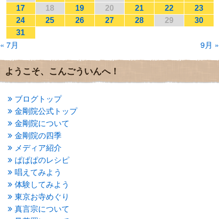
2017年1月
(2)
17
18
19
20
21
22
23
2016年12月
(4)
24
25
26
27
28
29
30
2016年11月
(3)
31
2016年10月
(1)
« 7月
9月 »
2016年9月
(3)
2016年8月
(2)
2016年7月
(3)
ようこそ、こんごういんへ！
2016年6月
(2)
2016年5月
(3)
2016年4月
(4)
ブログトップ
2016年3月
(4)
金剛院公式トップ
2016年2月
(5)
金剛院について
2016年1月
(3)
金剛院の四季
2015年12月
(6)
2015年11月
(4)
メディア紹介
2015年10月
(4)
ぱぱぱのレシピ
2015年9月
(3)
唱えてみよう
2015年8月
(4)
体験してみよう
2015年7月
(4)
東京お寺めぐり
2015年6月
(3)
2015年5月
(1)
真言宗について
2015年4月
(1)