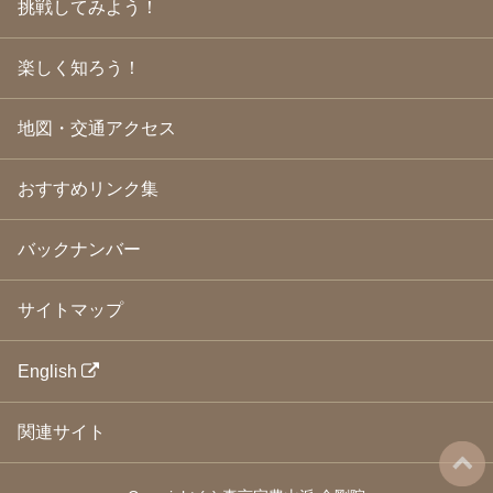
挑戦してみよう！
2009年3月
(21)
2009年2月
(19)
楽しく知ろう！
2009年1月
(25)
2008年12月
(22)
2008年11月
(23)
地図・交通アクセス
2008年10月
(31)
2008年9月
(24)
2008年8月
(24)
おすすめリンク集
2008年7月
(23)
2008年6月
(23)
バックナンバー
2008年5月
(21)
2008年4月
(22)
2008年3月
(24)
サイトマップ
2008年2月
(21)
2008年1月
(23)
2007年12月
(26)
English
2007年11月
(25)
2007年10月
(24)
関連サイト
2007年9月
(23)
2007年8月
(26)
2007年7月
(25)