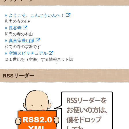
2012年10月
(5)
2012年9月
(8)
ようこそ、こんごういんへ！
2012年8月
(9)
和尚の寺のHP
2012年7月
(10)
長谷寺
2012年6月
(14)
2012年5月
(16)
和尚の寺の本山
2012年4月
(16)
真言宗豊山派
2012年3月
(17)
和尚の寺の宗派です
2012年2月
(20)
空海スピリチュアル
2012年1月
(25)
２１世紀を（空海）する情報ネット誌
2011年12月
(22)
クリプロホームページ
2011年11月
(28)
地域のライターさんです
RSSリーダー
2011年10月
(31)
小豆島 圓満寺
2011年9月
(24)
小豆島霊場第７４番のお寺
2011年8月
(21)
新聞屋の道具箱
2011年7月
(18)
新聞社で使われる用語の解説など
2011年6月
(13)
makotoさんの御符内巡礼記
2011年5月
(15)
東京の巡礼記です
2011年4月
(17)
POLYHEDON
2011年3月
(15)
いろいろなことが書いてあるよ
2011年2月
(22)