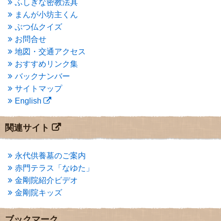
ふしぎな密教法具
2015年3月
(3)
まんが小坊主くん
2015年2月
(3)
ぶつ仏クイズ
2015年1月
(1)
お問合せ
2014年12月
(2)
2014年9月
(1)
地図・交通アクセス
2014年5月
(1)
おすすめリンク集
2014年4月
(4)
バックナンバー
2014年1月
(1)
サイトマップ
2013年11月
(4)
English
2013年10月
(2)
2013年9月
(4)
2013年8月
(7)
関連サイト
2013年7月
(7)
2013年6月
(6)
2013年5月
(13)
永代供養墓のご案内
2013年4月
(1)
赤門テラス「なゆた」
2013年3月
(4)
金剛院紹介ビデオ
2013年2月
(6)
金剛院キッズ
2013年1月
(6)
2012年12月
(7)
2012年11月
(7)
ブックマーク