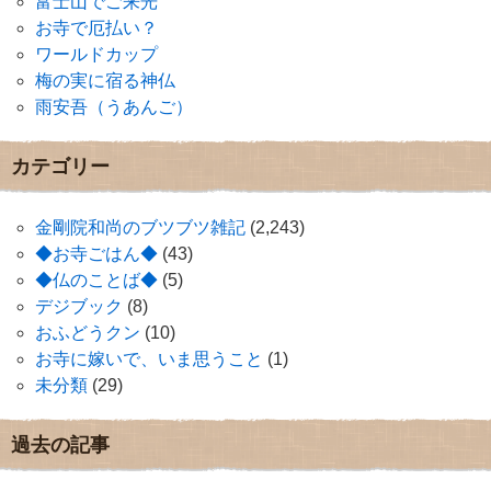
富士山でご来光
お寺で厄払い？
ワールドカップ
梅の実に宿る神仏
雨安吾（うあんご）
カテゴリー
金剛院和尚のブツブツ雑記
(2,243)
◆お寺ごはん◆
(43)
◆仏のことば◆
(5)
デジブック
(8)
おふどうクン
(10)
お寺に嫁いで、いま思うこと
(1)
未分類
(29)
過去の記事