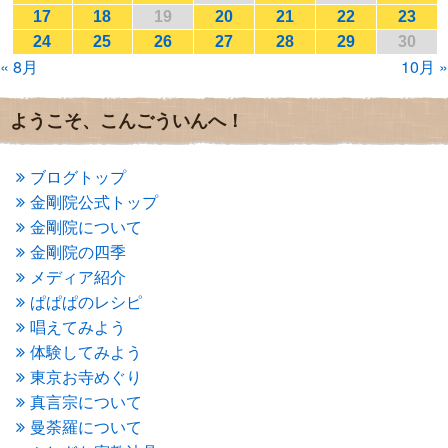
2017年1月
(2)
17
18
19
20
21
22
23
2016年12月
(4)
24
25
26
27
28
29
30
2016年11月
(3)
« 8月
10月 »
2016年10月
(1)
2016年9月
(3)
2016年8月
(2)
ようこそ、こんごういんへ！
2016年7月
(3)
2016年6月
(2)
2016年5月
(3)
ブログトップ
2016年4月
(4)
金剛院公式トップ
2016年3月
(4)
金剛院について
2016年2月
(5)
金剛院の四季
2016年1月
(3)
メディア紹介
2015年12月
(6)
2015年11月
(4)
ぱぱぱのレシピ
2015年10月
(4)
唱えてみよう
2015年9月
(3)
体験してみよう
2015年8月
(4)
東京お寺めぐり
2015年7月
(4)
真言宗について
2015年6月
(3)
2015年5月
(1)
曼荼羅について
2015年4月
(1)