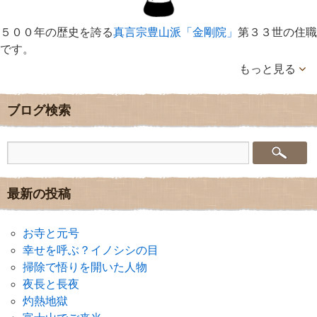
５００年の歴史を誇る
真言宗豊山派「金剛院」
第３３世の住職
です。
もっと見る
ブログ検索
最新の投稿
お寺と元号
幸せを呼ぶ？イノシシの目
掃除で悟りを開いた人物
夜長と長夜
灼熱地獄