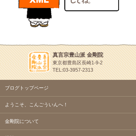
bunchan
2011年1月
(22)
あちこち行って！
2010年12月
(21)
目白鍼灸院
2010年11月
(14)
日本人の繊細な体質にあわせた、やさしく気持ちよい鍼灸治療で
2010年10月
(13)
す
2010年9月
(16)
イッパイイチゴ
2010年8月
(13)
おもわず食べたくなっちゃう
2010年7月
(19)
2010年6月
(18)
ほうげん日記
2010年5月
(22)
放言じゃなくて和尚さんの名前だよ
真言宗豊山派 金剛院
2010年4月
(25)
面白いサイトみつけたよ。
東京都豊島区長崎1-9-2
2010年3月
(22)
ヘェ～という感じ
TEL:03-3957-2313
2010年2月
(23)
chocolab.Air♪DIALY
2010年1月
(23)
ラブラドールのワンちゃんがかわいいよ
2009年12月
(18)
ブログトップページ
2009年11月
(20)
2009年10月
(20)
2009年9月
(20)
ようこそ、こんごういんへ！
2009年8月
(18)
2009年7月
(21)
金剛院について
2009年6月
(22)
2009年5月
(20)
2009年4月
(24)