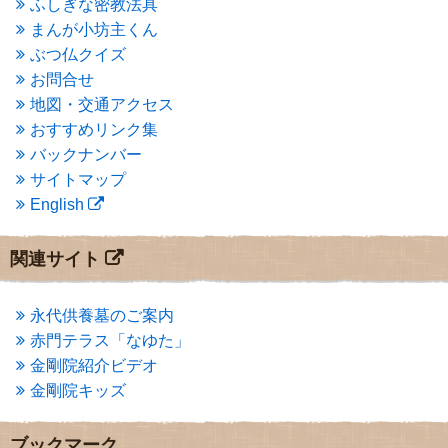
ふしぎな密教法具
2015年3月
(3)
まんが小坊主くん
2015年2月
(3)
ぶつ仏クイズ
2015年1月
(1)
お問合せ
2014年12月
(2)
2014年9月
(1)
地図・交通アクセス
2014年5月
(1)
おすすめリンク集
2014年4月
(4)
バックナンバー
2014年1月
(1)
サイトマップ
2013年11月
(4)
English
2013年10月
(2)
2013年9月
(4)
2013年8月
(7)
関連サイト
2013年7月
(7)
2013年6月
(6)
2013年5月
(13)
永代供養墓のご案内
2013年4月
(1)
赤門テラス「なゆた」
2013年3月
(4)
金剛院紹介ビデオ
2013年2月
(6)
金剛院キッズ
2013年1月
(6)
2012年12月
(7)
2012年11月
(7)
ブックマーク