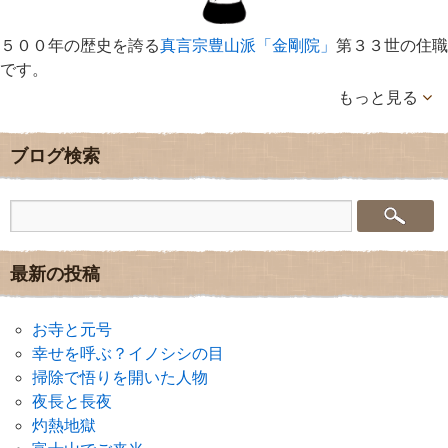
５００年の歴史を誇る
真言宗豊山派「金剛院」
第３３世の住職
です。
もっと見る
ブログ検索
最新の投稿
お寺と元号
幸せを呼ぶ？イノシシの目
掃除で悟りを開いた人物
夜長と長夜
灼熱地獄