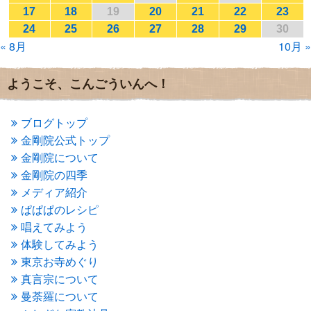
2017年1月
(2)
17
18
19
20
21
22
23
2016年12月
(4)
24
25
26
27
28
29
30
2016年11月
(3)
« 8月
10月 »
2016年10月
(1)
2016年9月
(3)
2016年8月
(2)
ようこそ、こんごういんへ！
2016年7月
(3)
2016年6月
(2)
2016年5月
(3)
ブログトップ
2016年4月
(4)
金剛院公式トップ
2016年3月
(4)
金剛院について
2016年2月
(5)
金剛院の四季
2016年1月
(3)
メディア紹介
2015年12月
(6)
2015年11月
(4)
ぱぱぱのレシピ
2015年10月
(4)
唱えてみよう
2015年9月
(3)
体験してみよう
2015年8月
(4)
東京お寺めぐり
2015年7月
(4)
真言宗について
2015年6月
(3)
2015年5月
(1)
曼荼羅について
2015年4月
(1)