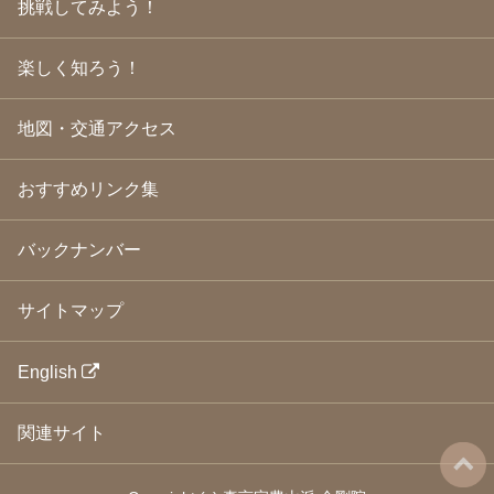
挑戦してみよう！
2009年3月
(21)
2009年2月
(19)
楽しく知ろう！
2009年1月
(25)
2008年12月
(22)
2008年11月
(23)
地図・交通アクセス
2008年10月
(31)
2008年9月
(24)
2008年8月
(24)
おすすめリンク集
2008年7月
(23)
2008年6月
(23)
バックナンバー
2008年5月
(21)
2008年4月
(22)
2008年3月
(24)
サイトマップ
2008年2月
(21)
2008年1月
(23)
2007年12月
(26)
English
2007年11月
(25)
2007年10月
(24)
関連サイト
2007年9月
(23)
2007年8月
(26)
2007年7月
(25)