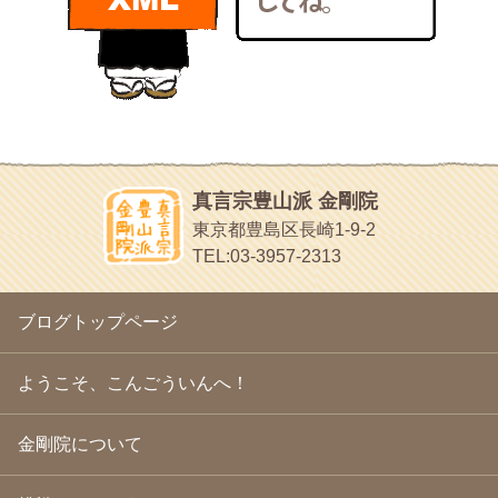
bunchan
2011年1月
(22)
あちこち行って！
2010年12月
(21)
目白鍼灸院
2010年11月
(14)
日本人の繊細な体質にあわせた、やさしく気持ちよい鍼灸治療で
2010年10月
(13)
す
2010年9月
(16)
イッパイイチゴ
2010年8月
(13)
おもわず食べたくなっちゃう
2010年7月
(19)
2010年6月
(18)
ほうげん日記
2010年5月
(22)
放言じゃなくて和尚さんの名前だよ
真言宗豊山派 金剛院
2010年4月
(25)
面白いサイトみつけたよ。
東京都豊島区長崎1-9-2
2010年3月
(22)
ヘェ～という感じ
TEL:03-3957-2313
2010年2月
(23)
chocolab.Air♪DIALY
2010年1月
(23)
ラブラドールのワンちゃんがかわいいよ
2009年12月
(18)
ブログトップページ
2009年11月
(20)
2009年10月
(20)
2009年9月
(20)
ようこそ、こんごういんへ！
2009年8月
(18)
2009年7月
(21)
金剛院について
2009年6月
(22)
2009年5月
(20)
2009年4月
(24)