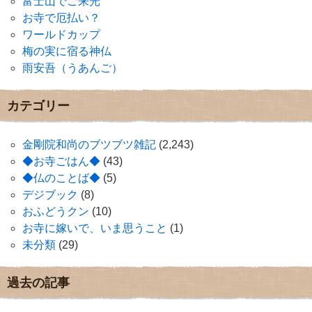
富士山でご来光
お寺で厄払い？
ワールドカップ
梅の実に宿る神仏
雨安吾（うあんご）
カテゴリー
金剛院和尚のブツブツ雑記
(2,243)
◆お寺ごはん◆
(43)
◆仏のことば◆
(5)
デジブック
(8)
おふどうクン
(10)
お寺に嫁いで、いま思うこと
(1)
未分類
(29)
過去の記事