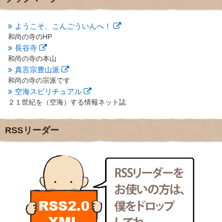
2012年10月
(5)
2012年9月
(8)
ようこそ、こんごういんへ！
2012年8月
(9)
和尚の寺のHP
2012年7月
(10)
長谷寺
2012年6月
(14)
2012年5月
(16)
和尚の寺の本山
2012年4月
(16)
真言宗豊山派
2012年3月
(17)
和尚の寺の宗派です
2012年2月
(20)
空海スピリチュアル
2012年1月
(25)
２１世紀を（空海）する情報ネット誌
2011年12月
(22)
クリプロホームページ
2011年11月
(28)
地域のライターさんです
RSSリーダー
2011年10月
(31)
小豆島 圓満寺
2011年9月
(24)
小豆島霊場第７４番のお寺
2011年8月
(21)
新聞屋の道具箱
2011年7月
(18)
新聞社で使われる用語の解説など
2011年6月
(13)
makotoさんの御符内巡礼記
2011年5月
(15)
東京の巡礼記です
2011年4月
(17)
POLYHEDON
2011年3月
(15)
いろいろなことが書いてあるよ
2011年2月
(22)