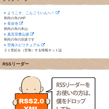
2012年10月
(5)
2012年9月
(8)
ようこそ、こんごういんへ！
2012年8月
(9)
和尚の寺のHP
2012年7月
(10)
長谷寺
2012年6月
(14)
2012年5月
(16)
和尚の寺の本山
2012年4月
(16)
真言宗豊山派
2012年3月
(17)
和尚の寺の宗派です
2012年2月
(20)
空海スピリチュアル
2012年1月
(25)
２１世紀を（空海）する情報ネット誌
2011年12月
(22)
クリプロホームページ
2011年11月
(28)
地域のライターさんです
RSSリーダー
2011年10月
(31)
小豆島 圓満寺
2011年9月
(24)
小豆島霊場第７４番のお寺
2011年8月
(21)
新聞屋の道具箱
2011年7月
(18)
新聞社で使われる用語の解説など
2011年6月
(13)
makotoさんの御符内巡礼記
2011年5月
(15)
東京の巡礼記です
2011年4月
(17)
POLYHEDON
2011年3月
(15)
いろいろなことが書いてあるよ
2011年2月
(22)