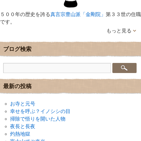
５００年の歴史を誇る
真言宗豊山派「金剛院」
第３３世の住職
です。
もっと見る
ブログ検索
最新の投稿
お寺と元号
幸せを呼ぶ？イノシシの目
掃除で悟りを開いた人物
夜長と長夜
灼熱地獄