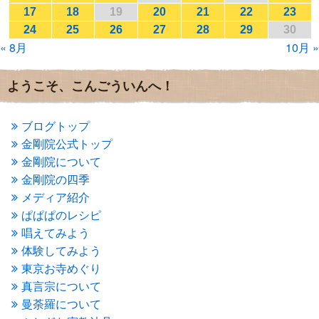
2017年1月
(2)
17
18
19
20
21
22
23
2016年12月
(4)
24
25
26
27
28
29
30
2016年11月
(3)
« 8月
10月 »
2016年10月
(1)
2016年9月
(3)
2016年8月
(2)
ようこそ、こんごういんへ！
2016年7月
(3)
2016年6月
(2)
2016年5月
(3)
ブログトップ
2016年4月
(4)
金剛院公式トップ
2016年3月
(4)
金剛院について
2016年2月
(5)
金剛院の四季
2016年1月
(3)
メディア紹介
2015年12月
(6)
2015年11月
(4)
ぱぱぱのレシピ
2015年10月
(4)
唱えてみよう
2015年9月
(3)
体験してみよう
2015年8月
(4)
東京お寺めぐり
2015年7月
(4)
真言宗について
2015年6月
(3)
2015年5月
(1)
曼荼羅について
2015年4月
(1)