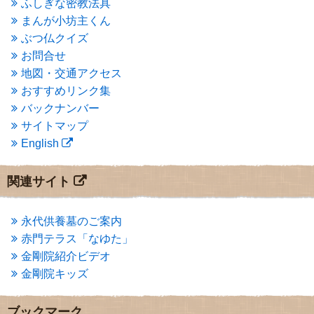
ふしぎな密教法具
2015年3月
(3)
まんが小坊主くん
2015年2月
(3)
ぶつ仏クイズ
2015年1月
(1)
お問合せ
2014年12月
(2)
2014年9月
(1)
地図・交通アクセス
2014年5月
(1)
おすすめリンク集
2014年4月
(4)
バックナンバー
2014年1月
(1)
サイトマップ
2013年11月
(4)
English
2013年10月
(2)
2013年9月
(4)
2013年8月
(7)
関連サイト
2013年7月
(7)
2013年6月
(6)
2013年5月
(13)
永代供養墓のご案内
2013年4月
(1)
赤門テラス「なゆた」
2013年3月
(4)
金剛院紹介ビデオ
2013年2月
(6)
金剛院キッズ
2013年1月
(6)
2012年12月
(7)
2012年11月
(7)
ブックマーク