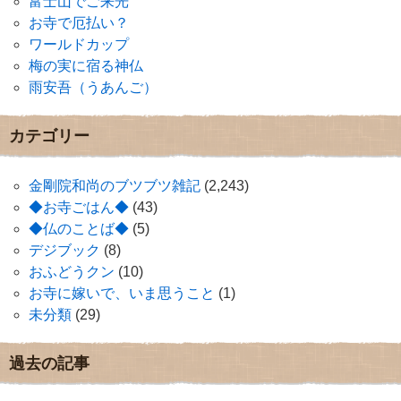
富士山でご来光
お寺で厄払い？
ワールドカップ
梅の実に宿る神仏
雨安吾（うあんご）
カテゴリー
金剛院和尚のブツブツ雑記
(2,243)
◆お寺ごはん◆
(43)
◆仏のことば◆
(5)
デジブック
(8)
おふどうクン
(10)
お寺に嫁いで、いま思うこと
(1)
未分類
(29)
過去の記事