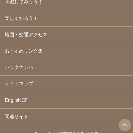
挑戦してみよう！
2009年3月
(21)
2009年2月
(19)
楽しく知ろう！
2009年1月
(25)
2008年12月
(22)
2008年11月
(23)
地図・交通アクセス
2008年10月
(31)
2008年9月
(24)
2008年8月
(24)
おすすめリンク集
2008年7月
(23)
2008年6月
(23)
バックナンバー
2008年5月
(21)
2008年4月
(22)
2008年3月
(24)
サイトマップ
2008年2月
(21)
2008年1月
(23)
2007年12月
(26)
English
2007年11月
(25)
2007年10月
(24)
関連サイト
2007年9月
(23)
2007年8月
(26)
2007年7月
(25)