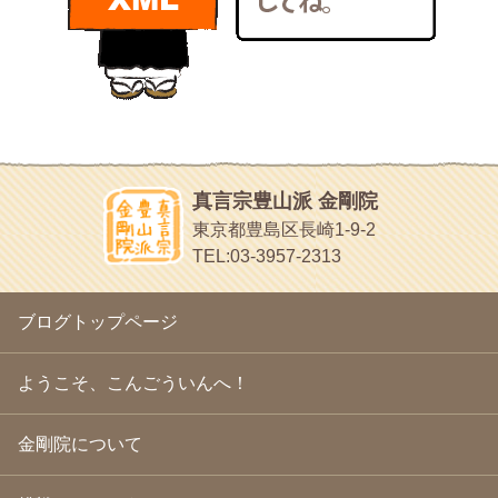
bunchan
2011年1月
(22)
あちこち行って！
2010年12月
(21)
目白鍼灸院
2010年11月
(14)
日本人の繊細な体質にあわせた、やさしく気持ちよい鍼灸治療で
2010年10月
(13)
す
2010年9月
(16)
イッパイイチゴ
2010年8月
(13)
おもわず食べたくなっちゃう
2010年7月
(19)
2010年6月
(18)
ほうげん日記
2010年5月
(22)
放言じゃなくて和尚さんの名前だよ
真言宗豊山派 金剛院
2010年4月
(25)
面白いサイトみつけたよ。
東京都豊島区長崎1-9-2
2010年3月
(22)
ヘェ～という感じ
TEL:03-3957-2313
2010年2月
(23)
chocolab.Air♪DIALY
2010年1月
(23)
ラブラドールのワンちゃんがかわいいよ
2009年12月
(18)
ブログトップページ
2009年11月
(20)
2009年10月
(20)
2009年9月
(20)
ようこそ、こんごういんへ！
2009年8月
(18)
2009年7月
(21)
金剛院について
2009年6月
(22)
2009年5月
(20)
2009年4月
(24)