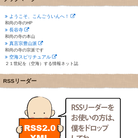
2012年10月
(5)
2012年9月
(8)
ようこそ、こんごういんへ！
2012年8月
(9)
和尚の寺のHP
2012年7月
(10)
長谷寺
2012年6月
(14)
2012年5月
(16)
和尚の寺の本山
2012年4月
(16)
真言宗豊山派
2012年3月
(17)
和尚の寺の宗派です
2012年2月
(20)
空海スピリチュアル
2012年1月
(25)
２１世紀を（空海）する情報ネット誌
2011年12月
(22)
クリプロホームページ
2011年11月
(28)
地域のライターさんです
RSSリーダー
2011年10月
(31)
小豆島 圓満寺
2011年9月
(24)
小豆島霊場第７４番のお寺
2011年8月
(21)
新聞屋の道具箱
2011年7月
(18)
新聞社で使われる用語の解説など
2011年6月
(13)
makotoさんの御符内巡礼記
2011年5月
(15)
東京の巡礼記です
2011年4月
(17)
POLYHEDON
2011年3月
(15)
いろいろなことが書いてあるよ
2011年2月
(22)