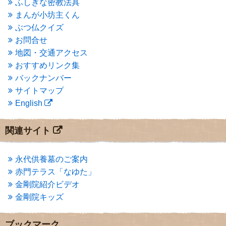
ふしぎな密教法具
2015年3月
(3)
まんが小坊主くん
2015年2月
(3)
ぶつ仏クイズ
2015年1月
(1)
お問合せ
2014年12月
(2)
2014年9月
(1)
地図・交通アクセス
2014年5月
(1)
おすすめリンク集
2014年4月
(4)
バックナンバー
2014年1月
(1)
サイトマップ
2013年11月
(4)
English
2013年10月
(2)
2013年9月
(4)
2013年8月
(7)
関連サイト
2013年7月
(7)
2013年6月
(6)
2013年5月
(13)
永代供養墓のご案内
2013年4月
(1)
赤門テラス「なゆた」
2013年3月
(4)
金剛院紹介ビデオ
2013年2月
(6)
金剛院キッズ
2013年1月
(6)
2012年12月
(7)
2012年11月
(7)
ブックマーク