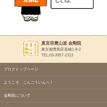
bunchan
2011年1月
(22)
あちこち行って！
2010年12月
(21)
目白鍼灸院
2010年11月
(14)
日本人の繊細な体質にあわせた、やさしく気持ちよい鍼灸治療で
2010年10月
(13)
す
2010年9月
(16)
イッパイイチゴ
2010年8月
(13)
おもわず食べたくなっちゃう
2010年7月
(19)
2010年6月
(18)
ほうげん日記
2010年5月
(22)
放言じゃなくて和尚さんの名前だよ
真言宗豊山派 金剛院
2010年4月
(25)
面白いサイトみつけたよ。
東京都豊島区長崎1-9-2
2010年3月
(22)
ヘェ～という感じ
TEL:03-3957-2313
2010年2月
(23)
chocolab.Air♪DIALY
2010年1月
(23)
ラブラドールのワンちゃんがかわいいよ
2009年12月
(18)
ブログトップページ
2009年11月
(20)
2009年10月
(20)
2009年9月
(20)
ようこそ、こんごういんへ！
2009年8月
(18)
2009年7月
(21)
金剛院について
2009年6月
(22)
2009年5月
(20)
2009年4月
(24)