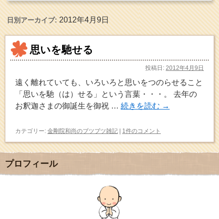
2012年4月9日
日別アーカイブ:
思いを馳せる
投稿日:
2012年4月9日
遠く離れていても、いろいろと思いをつのらせること
「思いを馳（は）せる」という言葉・・・。 去年の
お釈迦さまの御誕生を御祝 …
続きを読む
→
カテゴリー:
金剛院和尚のブツブツ雑記
|
1件のコメント
プロフィール