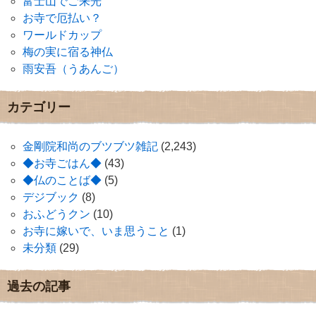
富士山でご来光
お寺で厄払い？
ワールドカップ
梅の実に宿る神仏
雨安吾（うあんご）
カテゴリー
金剛院和尚のブツブツ雑記
(2,243)
◆お寺ごはん◆
(43)
◆仏のことば◆
(5)
デジブック
(8)
おふどうクン
(10)
お寺に嫁いで、いま思うこと
(1)
未分類
(29)
過去の記事