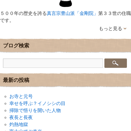
５００年の歴史を誇る
真言宗豊山派「金剛院」
第３３世の住職
です。
もっと見る
ブログ検索
最新の投稿
お寺と元号
幸せを呼ぶ？イノシシの目
掃除で悟りを開いた人物
夜長と長夜
灼熱地獄