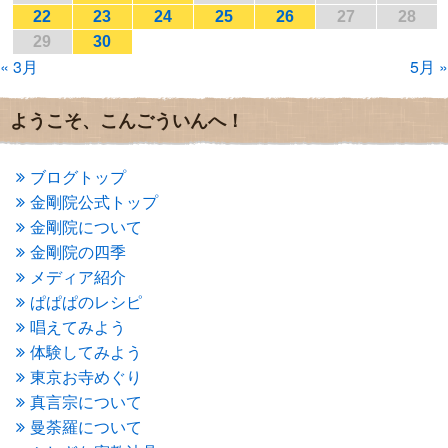
2017年1月
(2)
22
23
24
25
26
27
28
2016年12月
(4)
29
30
2016年11月
(3)
« 3月
5月 »
2016年10月
(1)
2016年9月
(3)
2016年8月
(2)
ようこそ、こんごういんへ！
2016年7月
(3)
2016年6月
(2)
2016年5月
(3)
ブログトップ
2016年4月
(4)
金剛院公式トップ
2016年3月
(4)
金剛院について
2016年2月
(5)
金剛院の四季
2016年1月
(3)
メディア紹介
2015年12月
(6)
2015年11月
(4)
ぱぱぱのレシピ
2015年10月
(4)
唱えてみよう
2015年9月
(3)
体験してみよう
2015年8月
(4)
東京お寺めぐり
2015年7月
(4)
真言宗について
2015年6月
(3)
2015年5月
(1)
曼荼羅について
2015年4月
(1)