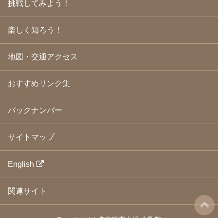
挑戦してみよう！
2009年3月
(21)
2009年2月
(19)
楽しく知ろう！
2009年1月
(25)
2008年12月
(22)
2008年11月
(23)
地図・交通アクセス
2008年10月
(31)
2008年9月
(24)
2008年8月
(24)
おすすめリンク集
2008年7月
(23)
2008年6月
(23)
バックナンバー
2008年5月
(21)
2008年4月
(22)
2008年3月
(24)
サイトマップ
2008年2月
(21)
2008年1月
(23)
2007年12月
(26)
English
2007年11月
(25)
2007年10月
(24)
関連サイト
2007年9月
(23)
2007年8月
(26)
2007年7月
(25)