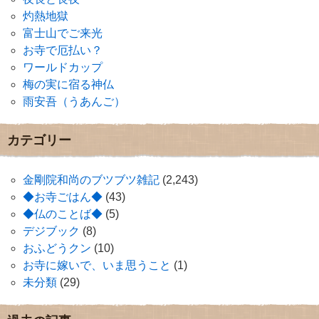
灼熱地獄
富士山でご来光
お寺で厄払い？
ワールドカップ
梅の実に宿る神仏
雨安吾（うあんご）
カテゴリー
金剛院和尚のブツブツ雑記
(2,243)
◆お寺ごはん◆
(43)
◆仏のことば◆
(5)
デジブック
(8)
おふどうクン
(10)
お寺に嫁いで、いま思うこと
(1)
未分類
(29)