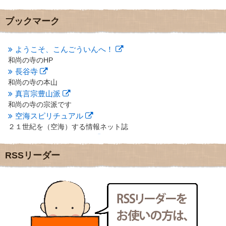
2012年12月
(7)
2012年11月
(7)
ブックマーク
2012年10月
(5)
2012年9月
(8)
ようこそ、こんごういんへ！
2012年8月
(9)
和尚の寺のHP
2012年7月
(10)
長谷寺
2012年6月
(14)
2012年5月
(16)
和尚の寺の本山
2012年4月
(16)
真言宗豊山派
2012年3月
(17)
和尚の寺の宗派です
2012年2月
(20)
空海スピリチュアル
2012年1月
(25)
２１世紀を（空海）する情報ネット誌
2011年12月
(22)
クリプロホームページ
2011年11月
(28)
地域のライターさんです
RSSリーダー
2011年10月
(31)
小豆島 圓満寺
2011年9月
(24)
小豆島霊場第７４番のお寺
2011年8月
(21)
新聞屋の道具箱
2011年7月
(18)
新聞社で使われる用語の解説など
2011年6月
(13)
makotoさんの御符内巡礼記
2011年5月
(15)
東京の巡礼記です
2011年4月
(17)