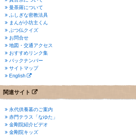
2015年6月
(3)
2015年5月
(1)
曼荼羅について
2015年4月
(1)
ふしぎな密教法具
2015年3月
(3)
まんが小坊主くん
2015年2月
(3)
ぶつ仏クイズ
2015年1月
(1)
お問合せ
2014年12月
(2)
2014年9月
(1)
地図・交通アクセス
2014年5月
(1)
おすすめリンク集
2014年4月
(4)
バックナンバー
2014年1月
(1)
サイトマップ
2013年11月
(4)
English
2013年10月
(2)
2013年9月
(4)
2013年8月
(7)
関連サイト
2013年7月
(7)
2013年6月
(6)
2013年5月
(13)
永代供養墓のご案内
2013年4月
(1)
赤門テラス「なゆた」
2013年3月
(4)
金剛院紹介ビデオ
2013年2月
(6)
金剛院キッズ
2013年1月
(6)