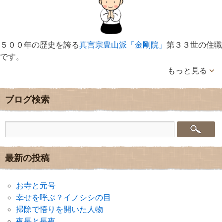
５００年の歴史を誇る
真言宗豊山派「金剛院」
第３３世の住職
です。
もっと見る
ブログ検索
最新の投稿
お寺と元号
幸せを呼ぶ？イノシシの目
掃除で悟りを開いた人物
夜長と長夜