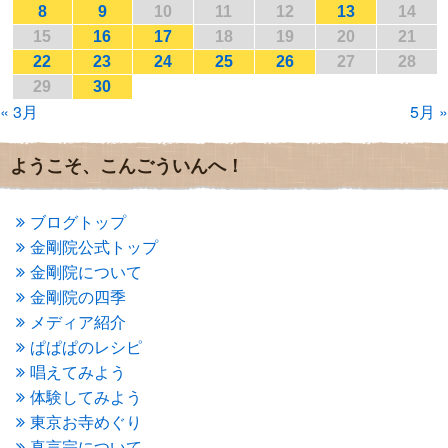
2017年3月
(1)
8
9
10
11
12
13
14
2017年2月
(1)
15
16
17
18
19
20
21
2017年1月
(2)
22
23
24
25
26
27
28
2016年12月
(4)
29
30
2016年11月
(3)
« 3月
5月 »
2016年10月
(1)
2016年9月
(3)
2016年8月
(2)
ようこそ、こんごういんへ！
2016年7月
(3)
2016年6月
(2)
2016年5月
(3)
ブログトップ
2016年4月
(4)
金剛院公式トップ
2016年3月
(4)
金剛院について
2016年2月
(5)
金剛院の四季
2016年1月
(3)
メディア紹介
2015年12月
(6)
2015年11月
(4)
ぱぱぱのレシピ
2015年10月
(4)
唱えてみよう
2015年9月
(3)
体験してみよう
2015年8月
(4)
東京お寺めぐり
2015年7月
(4)
真言宗について