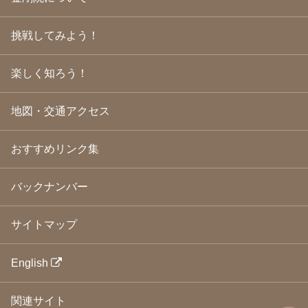
2009年6月
(22)
2009年5月
(20)
2009年4月
(24)
挑戦してみよう！
2009年3月
(21)
2009年2月
(19)
楽しく知ろう！
2009年1月
(25)
2008年12月
(22)
2008年11月
(23)
地図・交通アクセス
2008年10月
(31)
2008年9月
(24)
2008年8月
(24)
おすすめリンク集
2008年7月
(23)
2008年6月
(23)
バックナンバー
2008年5月
(21)
2008年4月
(22)
2008年3月
(24)
サイトマップ
2008年2月
(21)
2008年1月
(23)
2007年12月
(26)
English
2007年11月
(25)
2007年10月
(24)
関連サイト
2007年9月
(23)