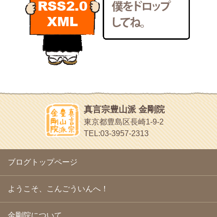
POLYHEDON
2011年3月
(15)
いろいろなことが書いてあるよ
2011年2月
(22)
bunchan
2011年1月
(22)
あちこち行って！
2010年12月
(21)
目白鍼灸院
2010年11月
(14)
日本人の繊細な体質にあわせた、やさしく気持ちよい鍼灸治療で
2010年10月
(13)
す
2010年9月
(16)
イッパイイチゴ
2010年8月
(13)
おもわず食べたくなっちゃう
2010年7月
(19)
2010年6月
(18)
ほうげん日記
2010年5月
(22)
放言じゃなくて和尚さんの名前だよ
真言宗豊山派 金剛院
2010年4月
(25)
面白いサイトみつけたよ。
東京都豊島区長崎1-9-2
2010年3月
(22)
ヘェ～という感じ
TEL:03-3957-2313
2010年2月
(23)
chocolab.Air♪DIALY
2010年1月
(23)
ラブラドールのワンちゃんがかわいいよ
2009年12月
(18)
ブログトップページ
2009年11月
(20)
2009年10月
(20)
2009年9月
(20)
ようこそ、こんごういんへ！
2009年8月
(18)
2009年7月
(21)
金剛院について