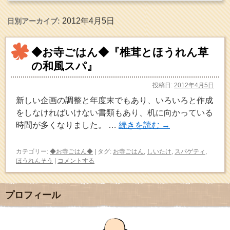
2012年4月5日
日別アーカイブ:
◆お寺ごはん◆『椎茸とほうれん草
の和風スパ』
投稿日:
2012年4月5日
新しい企画の調整と年度末でもあり、いろいろと作成
をしなければいけない書類もあり、机に向かっている
時間が多くなりました。 …
続きを読む
→
カテゴリー:
◆お寺ごはん◆
|
タグ:
お寺ごはん
,
しいたけ
,
スパゲティ
,
ほうれんそう
|
コメントする
プロフィール