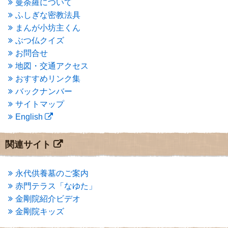
曼荼羅について
2015年3月
(3)
ふしぎな密教法具
2015年2月
(3)
まんが小坊主くん
2015年1月
(1)
ぶつ仏クイズ
2014年12月
(2)
2014年9月
(1)
お問合せ
2014年5月
(1)
地図・交通アクセス
2014年4月
(4)
おすすめリンク集
2014年1月
(1)
バックナンバー
2013年11月
(4)
サイトマップ
2013年10月
(2)
English
2013年9月
(4)
2013年8月
(7)
2013年7月
(7)
関連サイト
2013年6月
(6)
2013年5月
(13)
2013年4月
(1)
永代供養墓のご案内
2013年3月
(4)
赤門テラス「なゆた」
2013年2月
(6)
金剛院紹介ビデオ
2013年1月
(6)
金剛院キッズ
2012年12月
(7)
2012年11月
(7)