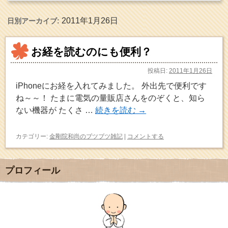
2011年1月26日
日別アーカイブ:
お経を読むのにも便利？
投稿日:
2011年1月26日
iPhoneにお経を入れてみました。 外出先で便利です
ね～～！ たまに電気の量販店さんをのぞくと、知ら
ない機器が たくさ …
続きを読む
→
カテゴリー:
金剛院和尚のブツブツ雑記
|
コメントする
プロフィール