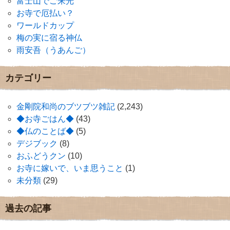
富士山でご来光
お寺で厄払い？
ワールドカップ
梅の実に宿る神仏
雨安吾（うあんご）
カテゴリー
金剛院和尚のブツブツ雑記
(2,243)
◆お寺ごはん◆
(43)
◆仏のことば◆
(5)
デジブック
(8)
おふどうクン
(10)
お寺に嫁いで、いま思うこと
(1)
未分類
(29)
過去の記事