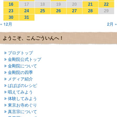
2017年1月
(2)
16
17
18
19
20
21
22
2016年12月
(4)
23
24
25
26
27
28
29
2016年11月
(3)
30
31
2016年10月
(1)
« 12月
2月 »
2016年9月
(3)
2016年8月
(2)
2016年7月
(3)
ようこそ、こんごういんへ！
2016年6月
(2)
2016年5月
(3)
2016年4月
(4)
ブログトップ
2016年3月
(4)
金剛院公式トップ
2016年2月
(5)
金剛院について
2016年1月
(3)
金剛院の四季
2015年12月
(6)
2015年11月
(4)
メディア紹介
2015年10月
(4)
ぱぱぱのレシピ
2015年9月
(3)
唱えてみよう
2015年8月
(4)
体験してみよう
2015年7月
(4)
東京お寺めぐり
2015年6月
(3)
2015年5月
(1)
真言宗について
2015年4月
(1)