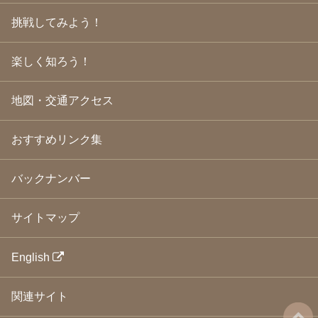
2009年3月
(21)
挑戦してみよう！
2009年2月
(19)
2009年1月
(25)
2008年12月
(22)
楽しく知ろう！
2008年11月
(23)
2008年10月
(31)
地図・交通アクセス
2008年9月
(24)
2008年8月
(24)
2008年7月
(23)
おすすめリンク集
2008年6月
(23)
2008年5月
(21)
2008年4月
(22)
バックナンバー
2008年3月
(24)
2008年2月
(21)
サイトマップ
2008年1月
(23)
2007年12月
(26)
2007年11月
(25)
English
2007年10月
(24)
2007年9月
(23)
関連サイト
2007年8月
(26)
2007年7月
(25)