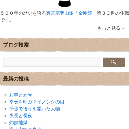
５００年の歴史を誇る
真言宗豊山派「金剛院」
第３３世の住職
です。
もっと見る
ブログ検索
最新の投稿
お寺と元号
幸せを呼ぶ？イノシシの目
掃除で悟りを開いた人物
夜長と長夜
灼熱地獄