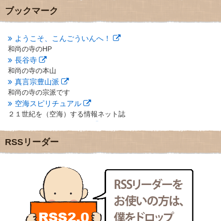
2012年10月
(5)
ブックマーク
2012年9月
(8)
2012年8月
(9)
2012年7月
(10)
ようこそ、こんごういんへ！
2012年6月
(14)
和尚の寺のHP
2012年5月
(16)
長谷寺
2012年4月
(16)
和尚の寺の本山
2012年3月
(17)
真言宗豊山派
2012年2月
(20)
和尚の寺の宗派です
2012年1月
(25)
空海スピリチュアル
2011年12月
(22)
２１世紀を（空海）する情報ネット誌
2011年11月
(28)
クリプロホームページ
2011年10月
(31)
地域のライターさんです
2011年9月
(24)
RSSリーダー
小豆島 圓満寺
2011年8月
(21)
小豆島霊場第７４番のお寺
2011年7月
(18)
新聞屋の道具箱
2011年6月
(13)
新聞社で使われる用語の解説など
2011年5月
(15)
makotoさんの御符内巡礼記
2011年4月
(17)
東京の巡礼記です
2011年3月
(15)
POLYHEDON
2011年2月
(22)