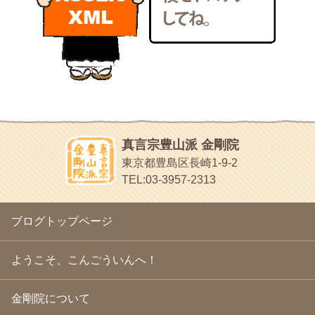
いろいろなことが書いてあるよ
2011年1月
(22)
bunchan
2010年12月
(21)
あちこち行って！
2010年11月
(14)
2010年10月
(13)
目白鍼灸院
2010年9月
(16)
日本人の繊細な体質にあわせた、やさしく気持ちよい鍼灸治療で
2010年8月
(13)
す
2010年7月
(19)
イッパイイチゴ
2010年6月
(18)
おもわず食べたくなっちゃう
2010年5月
(22)
ほうげん日記
2010年4月
(25)
放言じゃなくて和尚さんの名前だよ
真言宗豊山派 金剛院
2010年3月
(22)
面白いサイトみつけたよ。
東京都豊島区長崎1-9-2
2010年2月
(23)
ヘェ～という感じ
TEL:03-3957-2313
2010年1月
(23)
chocolab.Air♪DIALY
2009年12月
(18)
ラブラドールのワンちゃんがかわいいよ
2009年11月
(20)
ブログトップページ
2009年10月
(20)
2009年9月
(20)
2009年8月
(18)
ようこそ、こんごういんへ！
2009年7月
(21)
2009年6月
(22)
金剛院について
2009年5月
(20)
2009年4月
(24)