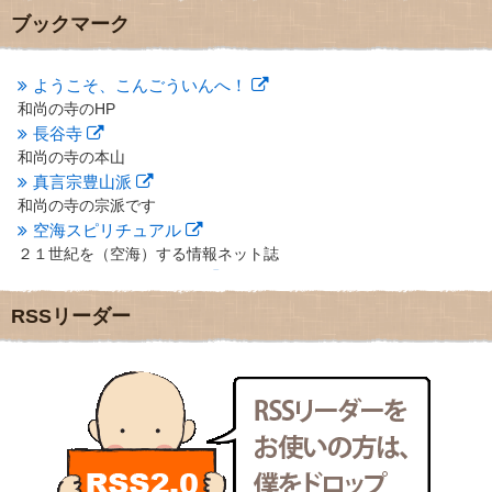
2012年10月
(5)
ブックマーク
2012年9月
(8)
2012年8月
(9)
2012年7月
(10)
ようこそ、こんごういんへ！
2012年6月
(14)
和尚の寺のHP
2012年5月
(16)
長谷寺
2012年4月
(16)
和尚の寺の本山
2012年3月
(17)
真言宗豊山派
2012年2月
(20)
和尚の寺の宗派です
2012年1月
(25)
空海スピリチュアル
2011年12月
(22)
２１世紀を（空海）する情報ネット誌
2011年11月
(28)
クリプロホームページ
2011年10月
(31)
地域のライターさんです
2011年9月
(24)
RSSリーダー
小豆島 圓満寺
2011年8月
(21)
小豆島霊場第７４番のお寺
2011年7月
(18)
新聞屋の道具箱
2011年6月
(13)
新聞社で使われる用語の解説など
2011年5月
(15)
makotoさんの御符内巡礼記
2011年4月
(17)
東京の巡礼記です
2011年3月
(15)
POLYHEDON
2011年2月
(22)