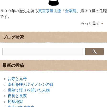
５００年の歴史を誇る
真言宗豊山派「金剛院」
第３３世の住職
です。
もっと見る
ブログ検索
最新の投稿
お寺と元号
幸せを呼ぶ？イノシシの目
掃除で悟りを開いた人物
夜長と長夜
灼熱地獄