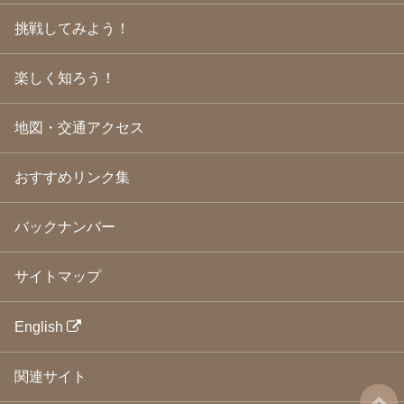
2009年3月
(21)
挑戦してみよう！
2009年2月
(19)
2009年1月
(25)
2008年12月
(22)
楽しく知ろう！
2008年11月
(23)
2008年10月
(31)
地図・交通アクセス
2008年9月
(24)
2008年8月
(24)
2008年7月
(23)
おすすめリンク集
2008年6月
(23)
2008年5月
(21)
2008年4月
(22)
バックナンバー
2008年3月
(24)
2008年2月
(21)
サイトマップ
2008年1月
(23)
2007年12月
(26)
2007年11月
(25)
English
2007年10月
(24)
2007年9月
(23)
関連サイト
2007年8月
(26)
2007年7月
(25)