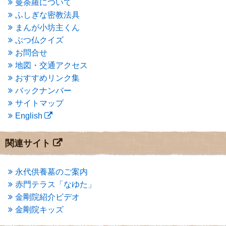
曼荼羅について
2015年3月
(3)
ふしぎな密教法具
2015年2月
(3)
まんが小坊主くん
2015年1月
(1)
ぶつ仏クイズ
2014年12月
(2)
2014年9月
(1)
お問合せ
2014年5月
(1)
地図・交通アクセス
2014年4月
(4)
おすすめリンク集
2014年1月
(1)
バックナンバー
2013年11月
(4)
サイトマップ
2013年10月
(2)
English
2013年9月
(4)
2013年8月
(7)
2013年7月
(7)
関連サイト
2013年6月
(6)
2013年5月
(13)
2013年4月
(1)
永代供養墓のご案内
2013年3月
(4)
赤門テラス「なゆた」
2013年2月
(6)
金剛院紹介ビデオ
2013年1月
(6)
金剛院キッズ
2012年12月
(7)
2012年11月
(7)