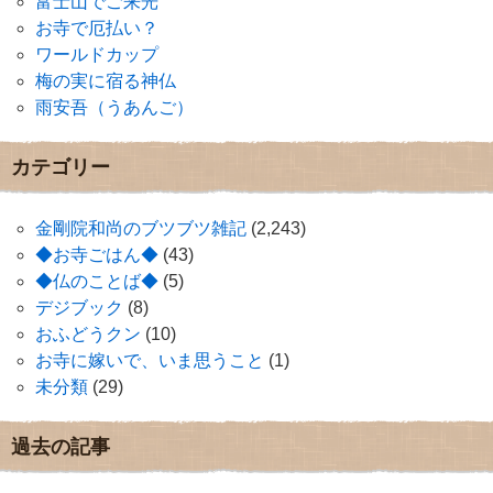
富士山でご来光
お寺で厄払い？
ワールドカップ
梅の実に宿る神仏
雨安吾（うあんご）
カテゴリー
金剛院和尚のブツブツ雑記
(2,243)
◆お寺ごはん◆
(43)
◆仏のことば◆
(5)
デジブック
(8)
おふどうクン
(10)
お寺に嫁いで、いま思うこと
(1)
未分類
(29)
過去の記事