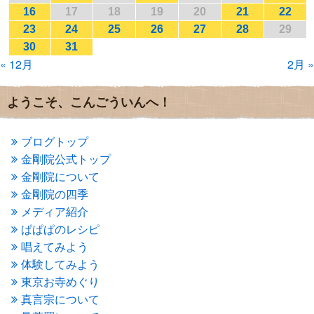
2017年1月
(2)
16
17
18
19
20
21
22
2016年12月
(4)
23
24
25
26
27
28
29
2016年11月
(3)
30
31
2016年10月
(1)
« 12月
2月 »
2016年9月
(3)
2016年8月
(2)
2016年7月
(3)
ようこそ、こんごういんへ！
2016年6月
(2)
2016年5月
(3)
2016年4月
(4)
ブログトップ
2016年3月
(4)
金剛院公式トップ
2016年2月
(5)
金剛院について
2016年1月
(3)
金剛院の四季
2015年12月
(6)
2015年11月
(4)
メディア紹介
2015年10月
(4)
ぱぱぱのレシピ
2015年9月
(3)
唱えてみよう
2015年8月
(4)
体験してみよう
2015年7月
(4)
東京お寺めぐり
2015年6月
(3)
2015年5月
(1)
真言宗について
2015年4月
(1)