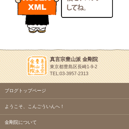
いろいろなことが書いてあるよ
2011年1月
(22)
bunchan
2010年12月
(21)
あちこち行って！
2010年11月
(14)
2010年10月
(13)
目白鍼灸院
2010年9月
(16)
日本人の繊細な体質にあわせた、やさしく気持ちよい鍼灸治療で
2010年8月
(13)
す
2010年7月
(19)
イッパイイチゴ
2010年6月
(18)
おもわず食べたくなっちゃう
2010年5月
(22)
ほうげん日記
2010年4月
(25)
放言じゃなくて和尚さんの名前だよ
真言宗豊山派 金剛院
2010年3月
(22)
面白いサイトみつけたよ。
東京都豊島区長崎1-9-2
2010年2月
(23)
ヘェ～という感じ
TEL:03-3957-2313
2010年1月
(23)
chocolab.Air♪DIALY
2009年12月
(18)
ラブラドールのワンちゃんがかわいいよ
2009年11月
(20)
ブログトップページ
2009年10月
(20)
2009年9月
(20)
2009年8月
(18)
ようこそ、こんごういんへ！
2009年7月
(21)
2009年6月
(22)
金剛院について
2009年5月
(20)
2009年4月
(24)