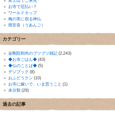
富士山でご来光
お寺で厄払い？
ワールドカップ
梅の実に宿る神仏
雨安吾（うあんご）
カテゴリー
金剛院和尚のブツブツ雑記
(2,243)
◆お寺ごはん◆
(43)
◆仏のことば◆
(5)
デジブック
(8)
おふどうクン
(10)
お寺に嫁いで、いま思うこと
(1)
未分類
(29)
過去の記事