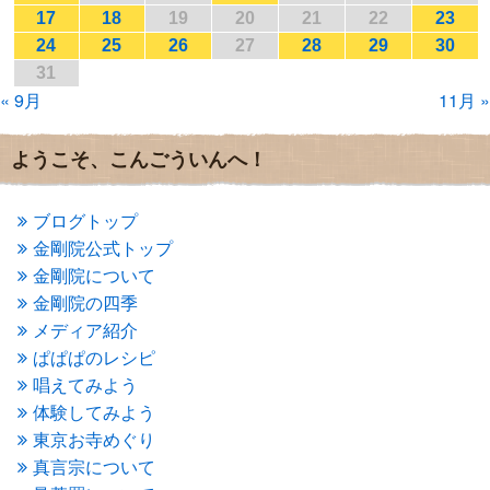
2017年1月
(2)
17
18
19
20
21
22
23
2016年12月
(4)
24
25
26
27
28
29
30
2016年11月
(3)
31
2016年10月
(1)
« 9月
11月 »
2016年9月
(3)
2016年8月
(2)
2016年7月
(3)
ようこそ、こんごういんへ！
2016年6月
(2)
2016年5月
(3)
2016年4月
(4)
ブログトップ
2016年3月
(4)
金剛院公式トップ
2016年2月
(5)
金剛院について
2016年1月
(3)
金剛院の四季
2015年12月
(6)
2015年11月
(4)
メディア紹介
2015年10月
(4)
ぱぱぱのレシピ
2015年9月
(3)
唱えてみよう
2015年8月
(4)
体験してみよう
2015年7月
(4)
東京お寺めぐり
2015年6月
(3)
2015年5月
(1)
真言宗について
2015年4月
(1)