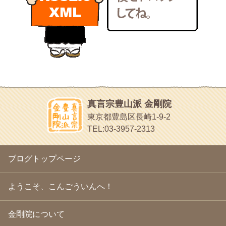
いろいろなことが書いてあるよ
2011年1月
(22)
bunchan
2010年12月
(21)
あちこち行って！
2010年11月
(14)
2010年10月
(13)
目白鍼灸院
2010年9月
(16)
日本人の繊細な体質にあわせた、やさしく気持ちよい鍼灸治療で
2010年8月
(13)
す
2010年7月
(19)
イッパイイチゴ
2010年6月
(18)
おもわず食べたくなっちゃう
2010年5月
(22)
ほうげん日記
2010年4月
(25)
放言じゃなくて和尚さんの名前だよ
真言宗豊山派 金剛院
2010年3月
(22)
面白いサイトみつけたよ。
東京都豊島区長崎1-9-2
2010年2月
(23)
ヘェ～という感じ
TEL:03-3957-2313
2010年1月
(23)
chocolab.Air♪DIALY
2009年12月
(18)
ラブラドールのワンちゃんがかわいいよ
2009年11月
(20)
ブログトップページ
2009年10月
(20)
2009年9月
(20)
2009年8月
(18)
ようこそ、こんごういんへ！
2009年7月
(21)
2009年6月
(22)
金剛院について
2009年5月
(20)
2009年4月
(24)