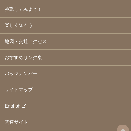
2009年3月
(21)
挑戦してみよう！
2009年2月
(19)
2009年1月
(25)
2008年12月
(22)
楽しく知ろう！
2008年11月
(23)
2008年10月
(31)
地図・交通アクセス
2008年9月
(24)
2008年8月
(24)
2008年7月
(23)
おすすめリンク集
2008年6月
(23)
2008年5月
(21)
2008年4月
(22)
バックナンバー
2008年3月
(24)
2008年2月
(21)
サイトマップ
2008年1月
(23)
2007年12月
(26)
2007年11月
(25)
English
2007年10月
(24)
2007年9月
(23)
関連サイト
2007年8月
(26)
2007年7月
(25)