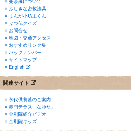
曼荼羅について
2015年3月
(3)
ふしぎな密教法具
2015年2月
(3)
まんが小坊主くん
2015年1月
(1)
ぶつ仏クイズ
2014年12月
(2)
2014年9月
(1)
お問合せ
2014年5月
(1)
地図・交通アクセス
2014年4月
(4)
おすすめリンク集
2014年1月
(1)
バックナンバー
2013年11月
(4)
サイトマップ
2013年10月
(2)
English
2013年9月
(4)
2013年8月
(7)
2013年7月
(7)
関連サイト
2013年6月
(6)
2013年5月
(13)
2013年4月
(1)
永代供養墓のご案内
2013年3月
(4)
赤門テラス「なゆた」
2013年2月
(6)
金剛院紹介ビデオ
2013年1月
(6)
金剛院キッズ
2012年12月
(7)
2012年11月
(7)