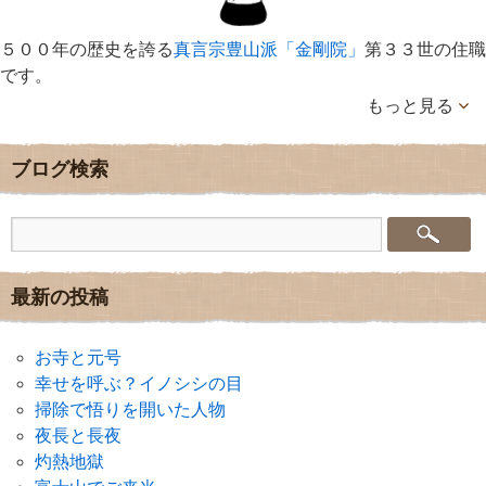
５００年の歴史を誇る
真言宗豊山派「金剛院」
第３３世の住職
です。
もっと見る
ブログ検索
最新の投稿
お寺と元号
幸せを呼ぶ？イノシシの目
掃除で悟りを開いた人物
夜長と長夜
灼熱地獄