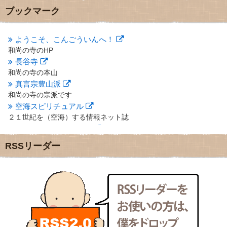
2012年10月
(5)
ブックマーク
2012年9月
(8)
2012年8月
(9)
2012年7月
(10)
ようこそ、こんごういんへ！
2012年6月
(14)
和尚の寺のHP
2012年5月
(16)
長谷寺
2012年4月
(16)
和尚の寺の本山
2012年3月
(17)
真言宗豊山派
2012年2月
(20)
和尚の寺の宗派です
2012年1月
(25)
空海スピリチュアル
2011年12月
(22)
２１世紀を（空海）する情報ネット誌
2011年11月
(28)
クリプロホームページ
2011年10月
(31)
地域のライターさんです
2011年9月
(24)
RSSリーダー
小豆島 圓満寺
2011年8月
(21)
小豆島霊場第７４番のお寺
2011年7月
(18)
新聞屋の道具箱
2011年6月
(13)
新聞社で使われる用語の解説など
2011年5月
(15)
makotoさんの御符内巡礼記
2011年4月
(17)
東京の巡礼記です
2011年3月
(15)
POLYHEDON
2011年2月
(22)