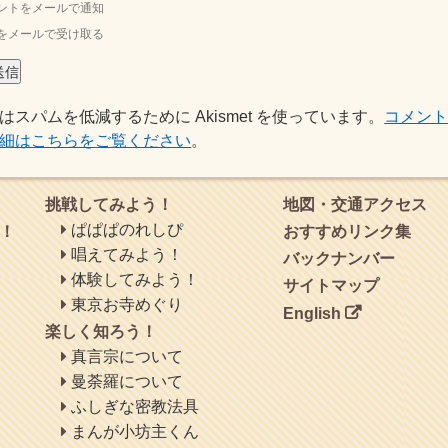
ントをメールで通知
をメールで受け取る
はスパムを低減するために Akismet を使っています。
コメン
細はこちらをご覧ください
。
挑戦してみよう！
地図・交通アクセス
ぱぱぱのれしぴ
！
おすすめリンク集
唱えてみよう！
バックナンバー
体験してみよう！
サイトマップ
東京お寺めぐり
English
楽しく知ろう！
真言宗について
曼荼羅について
ふしぎな密教法具
まんが小坊主くん