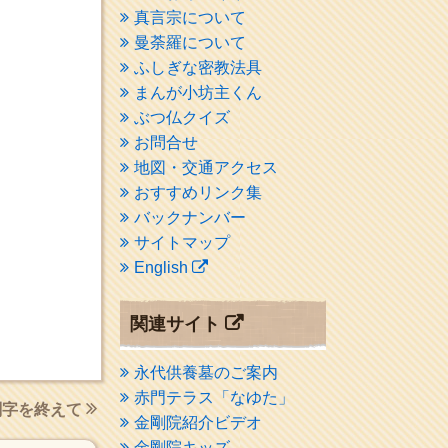
真言宗について
曼荼羅について
ふしぎな密教法具
まんが小坊主くん
ぶつ仏クイズ
お問合せ
地図・交通アクセス
おすすめリンク集
バックナンバー
サイトマップ
English
関連サイト
永代供養墓のご案内
赤門テラス「なゆた」
刻字を終えて
金剛院紹介ビデオ
金剛院キッズ