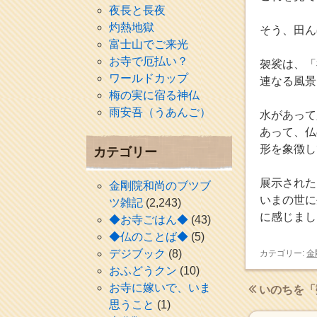
夜長と長夜
灼熱地獄
そう、田ん
富士山でご来光
お寺で厄払い？
袈裟は、「
ワールドカップ
連なる風景
梅の実に宿る神仏
雨安吾（うあんご）
水があって
あって、仏
形を象徴し
カテゴリー
展示された
金剛院和尚のブツブ
いまの世に
ツ雑記
(2,243)
に感じまし
◆お寺ごはん◆
(43)
◆仏のことば◆
(5)
デジブック
(8)
カテゴリー:
金
おふどうクン
(10)
お寺に嫁いで、いま
いのちを「
思うこと
(1)