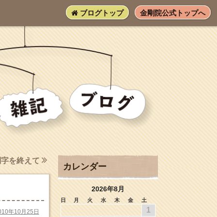
ブログトップ
金剛院公式トップへ
刻字を終えて
カレンダー
2026年8月
日
月
火
水
木
金
土
1
010年10月25日