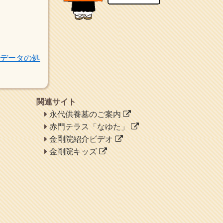
新聞社で使われる用語の解
説など
makotoさんの御符内巡
礼記
東京の巡礼記です
トデータの処
POLYHEDON
いろいろなことが書いてあ
るよ
bunchan
関連サイト
あちこち行って！
目白鍼灸院
永代供養墓のご案内
日本人の繊細な体質にあわ
赤門テラス「なゆた」
せた、やさしく気持ちよい
金剛院紹介ビデオ
鍼灸治療です
金剛院キッズ
イッパイイチゴ
おもわず食べたくなっちゃ
う
ほうげん日記
放言じゃなくて和尚さんの
名前だよ
面白いサイトみつけた