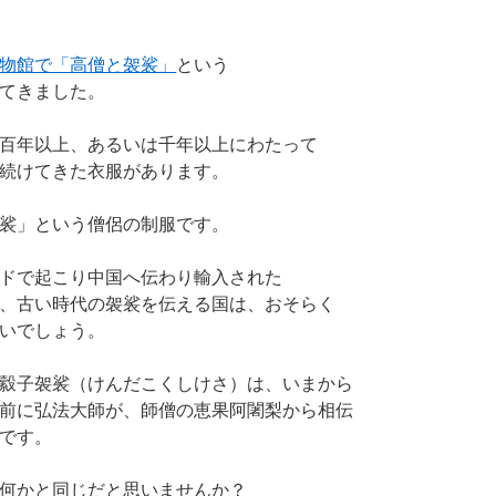
物館で「高僧と袈裟」
という
てきました。
百年以上、あるいは千年以上にわたって
続けてきた衣服があります。
裟」という僧侶の制服です。
ドで起こり中国へ伝わり輸入された
、古い時代の袈裟を伝える国は、おそらく
いでしょう。
縠子袈裟（けんだこくしけさ）は、いまから
前に弘法大師が、師僧の恵果阿闍梨から相伝
です。
何かと同じだと思いませんか？