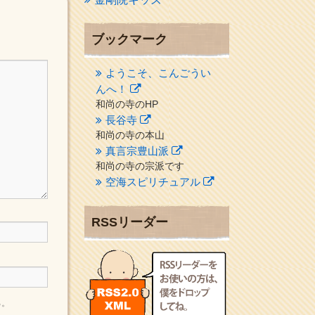
ブックマーク
ようこそ、こんごうい
んへ！
和尚の寺のHP
長谷寺
和尚の寺の本山
真言宗豊山派
和尚の寺の宗派です
空海スピリチュアル
２１世紀を（空海）する情
報ネット誌
RSSリーダー
クリプロホームページ
地域のライターさんです
小豆島 圓満寺
小豆島霊場第７４番のお寺
る。
新聞屋の道具箱