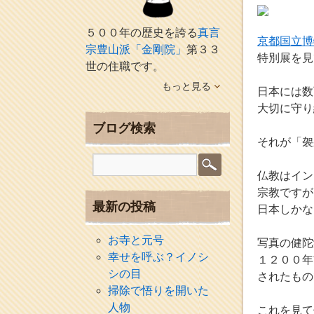
５００年の歴史を誇る
真言
京都国立博
宗豊山派「金剛院」
第３３
特別展を見
世の住職です。
もっと見る
日本には数
大切に守り
ブログ検索
それが「袈
仏教はイン
宗教ですが
最新の投稿
日本しかな
お寺と元号
写真の健陀
幸せを呼ぶ？イノシ
１２００年
シの目
されたもの
掃除で悟りを開いた
人物
これを見て