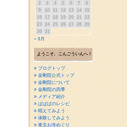
2
3
4
5
6
7
8
9
10
11
12
13
14
15
16
17
18
19
20
21
22
23
24
25
26
27
28
29
30
31
« 3月
ようこそ、こんごういんへ！
ブログトップ
金剛院公式トップ
金剛院について
金剛院の四季
メディア紹介
ぱぱぱのレシピ
唱えてみよう
体験してみよう
東京お寺めぐり