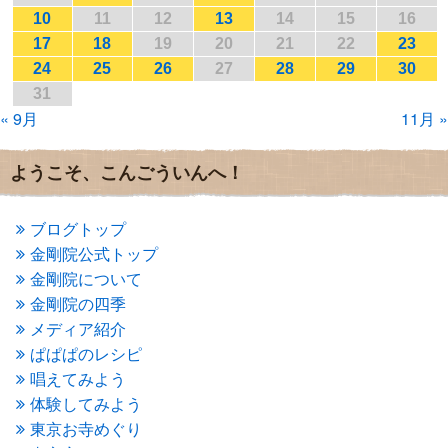
2017年2月
(1)
10
11
12
13
14
15
16
2017年1月
(2)
17
18
19
20
21
22
23
2016年12月
(4)
24
25
26
27
28
29
30
2016年11月
(3)
31
2016年10月
(1)
« 9月
11月 »
2016年9月
(3)
2016年8月
(2)
2016年7月
(3)
ようこそ、こんごういんへ！
2016年6月
(2)
2016年5月
(3)
2016年4月
(4)
ブログトップ
2016年3月
(4)
金剛院公式トップ
2016年2月
(5)
金剛院について
2016年1月
(3)
金剛院の四季
2015年12月
(6)
2015年11月
(4)
メディア紹介
2015年10月
(4)
ぱぱぱのレシピ
2015年9月
(3)
唱えてみよう
2015年8月
(4)
体験してみよう
2015年7月
(4)
東京お寺めぐり
2015年6月
(3)