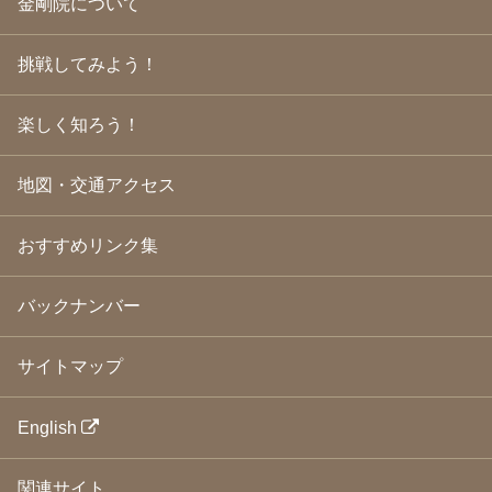
金剛院について
2009年5月
(20)
2009年4月
(24)
2009年3月
(21)
挑戦してみよう！
2009年2月
(19)
2009年1月
(25)
2008年12月
(22)
楽しく知ろう！
2008年11月
(23)
2008年10月
(31)
地図・交通アクセス
2008年9月
(24)
2008年8月
(24)
2008年7月
(23)
おすすめリンク集
2008年6月
(23)
2008年5月
(21)
2008年4月
(22)
バックナンバー
2008年3月
(24)
2008年2月
(21)
サイトマップ
2008年1月
(23)
2007年12月
(26)
2007年11月
(25)
English
2007年10月
(24)
2007年9月
(23)
関連サイト
2007年8月
(26)