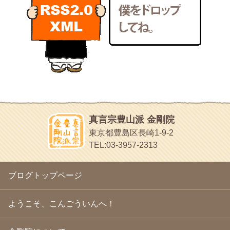
POLYHEDON
2011年2月
(22)
いろいろなことが書いてあるよ
2011年1月
(22)
bunchan
2010年12月
(21)
あちこち行って！
2010年11月
(14)
2010年10月
(13)
目白鍼灸院
2010年9月
(16)
日本人の繊細な体質にあわせた、やさしく気持ちよい鍼灸治療で
2010年8月
(13)
す
2010年7月
(19)
イッパイイチゴ
2010年6月
(18)
おもわず食べたくなっちゃう
2010年5月
(22)
ほうげん日記
2010年4月
(25)
放言じゃなくて和尚さんの名前だよ
真言宗豊山派 金剛院
2010年3月
(22)
面白いサイトみつけたよ。
東京都豊島区長崎1-9-2
2010年2月
(23)
ヘェ～という感じ
TEL:03-3957-2313
2010年1月
(23)
chocolab.Air♪DIALY
2009年12月
(18)
ラブラドールのワンちゃんがかわいいよ
2009年11月
(20)
ブログトップページ
2009年10月
(20)
2009年9月
(20)
2009年8月
(18)
ようこそ、こんごういんへ！
2009年7月
(21)
2009年6月
(22)