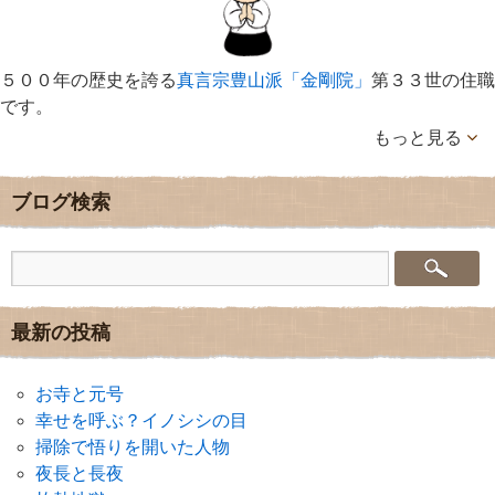
５００年の歴史を誇る
真言宗豊山派「金剛院」
第３３世の住職
です。
もっと見る
ブログ検索
最新の投稿
お寺と元号
幸せを呼ぶ？イノシシの目
掃除で悟りを開いた人物
夜長と長夜