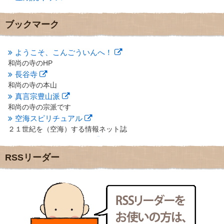
2012年11月
(7)
2012年10月
(5)
ブックマーク
2012年9月
(8)
2012年8月
(9)
2012年7月
(10)
ようこそ、こんごういんへ！
2012年6月
(14)
和尚の寺のHP
2012年5月
(16)
長谷寺
2012年4月
(16)
和尚の寺の本山
2012年3月
(17)
真言宗豊山派
2012年2月
(20)
和尚の寺の宗派です
2012年1月
(25)
空海スピリチュアル
2011年12月
(22)
２１世紀を（空海）する情報ネット誌
2011年11月
(28)
クリプロホームページ
2011年10月
(31)
地域のライターさんです
2011年9月
(24)
RSSリーダー
小豆島 圓満寺
2011年8月
(21)
小豆島霊場第７４番のお寺
2011年7月
(18)
新聞屋の道具箱
2011年6月
(13)
新聞社で使われる用語の解説など
2011年5月
(15)
makotoさんの御符内巡礼記
2011年4月
(17)
東京の巡礼記です
2011年3月
(15)