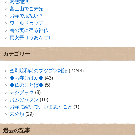
灼熱地獄
富士山でご来光
お寺で厄払い？
ワールドカップ
梅の実に宿る神仏
雨安吾（うあんご）
カテゴリー
金剛院和尚のブツブツ雑記
(2,243)
◆お寺ごはん◆
(43)
◆仏のことば◆
(5)
デジブック
(8)
おふどうクン
(10)
お寺に嫁いで、いま思うこと
(1)
未分類
(29)
過去の記事