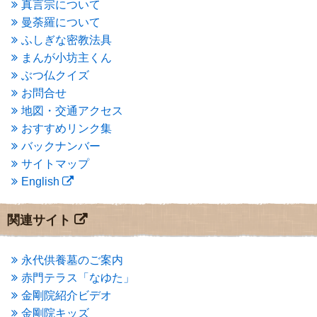
2015年5月
(1)
真言宗について
2015年4月
(1)
曼荼羅について
2015年3月
(3)
ふしぎな密教法具
2015年2月
(3)
まんが小坊主くん
2015年1月
(1)
ぶつ仏クイズ
2014年12月
(2)
2014年9月
(1)
お問合せ
2014年5月
(1)
地図・交通アクセス
2014年4月
(4)
おすすめリンク集
2014年1月
(1)
バックナンバー
2013年11月
(4)
サイトマップ
2013年10月
(2)
English
2013年9月
(4)
2013年8月
(7)
2013年7月
(7)
関連サイト
2013年6月
(6)
2013年5月
(13)
2013年4月
(1)
永代供養墓のご案内
2013年3月
(4)
赤門テラス「なゆた」
2013年2月
(6)
金剛院紹介ビデオ
2013年1月
(6)
金剛院キッズ
2012年12月
(7)