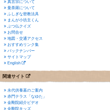
2015年5月
(1)
真言宗について
2015年4月
(1)
曼荼羅について
2015年3月
(3)
ふしぎな密教法具
2015年2月
(3)
まんが小坊主くん
2015年1月
(1)
ぶつ仏クイズ
2014年12月
(2)
2014年9月
(1)
お問合せ
2014年5月
(1)
地図・交通アクセス
2014年4月
(4)
おすすめリンク集
2014年1月
(1)
バックナンバー
2013年11月
(4)
サイトマップ
2013年10月
(2)
English
2013年9月
(4)
2013年8月
(7)
2013年7月
(7)
関連サイト
2013年6月
(6)
2013年5月
(13)
2013年4月
(1)
永代供養墓のご案内
2013年3月
(4)
赤門テラス「なゆた」
2013年2月
(6)
金剛院紹介ビデオ
2013年1月
(6)
金剛院キッズ
2012年12月
(7)