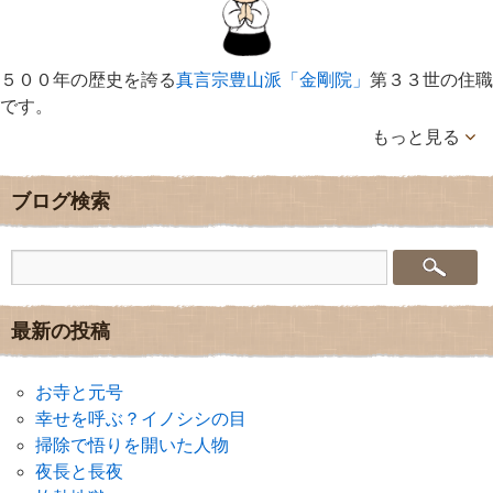
５００年の歴史を誇る
真言宗豊山派「金剛院」
第３３世の住職
です。
もっと見る
ブログ検索
最新の投稿
お寺と元号
幸せを呼ぶ？イノシシの目
掃除で悟りを開いた人物
夜長と長夜