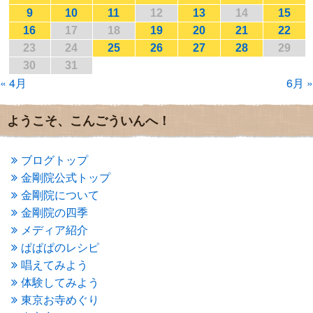
2017年2月
(1)
9
10
11
12
13
14
15
2017年1月
(2)
16
17
18
19
20
21
22
2016年12月
(4)
23
24
25
26
27
28
29
2016年11月
(3)
30
31
2016年10月
(1)
« 4月
6月 »
2016年9月
(3)
2016年8月
(2)
2016年7月
(3)
ようこそ、こんごういんへ！
2016年6月
(2)
2016年5月
(3)
2016年4月
(4)
ブログトップ
2016年3月
(4)
金剛院公式トップ
2016年2月
(5)
金剛院について
2016年1月
(3)
金剛院の四季
2015年12月
(6)
2015年11月
(4)
メディア紹介
2015年10月
(4)
ぱぱぱのレシピ
2015年9月
(3)
唱えてみよう
2015年8月
(4)
体験してみよう
2015年7月
(4)
東京お寺めぐり
2015年6月
(3)