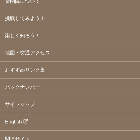
金剛院について
2009年5月
(20)
2009年4月
(24)
2009年3月
(21)
挑戦してみよう！
2009年2月
(19)
2009年1月
(25)
2008年12月
(22)
楽しく知ろう！
2008年11月
(23)
2008年10月
(31)
地図・交通アクセス
2008年9月
(24)
2008年8月
(24)
2008年7月
(23)
おすすめリンク集
2008年6月
(23)
2008年5月
(21)
2008年4月
(22)
バックナンバー
2008年3月
(24)
2008年2月
(21)
サイトマップ
2008年1月
(23)
2007年12月
(26)
2007年11月
(25)
English
2007年10月
(24)
2007年9月
(23)
関連サイト
2007年8月
(26)