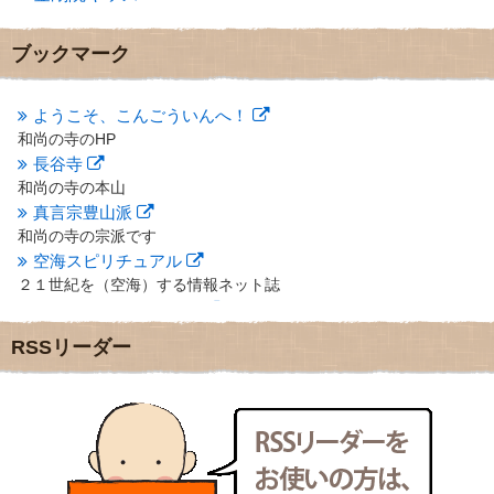
2012年11月
(7)
2012年10月
(5)
ブックマーク
2012年9月
(8)
2012年8月
(9)
2012年7月
(10)
ようこそ、こんごういんへ！
2012年6月
(14)
和尚の寺のHP
2012年5月
(16)
長谷寺
2012年4月
(16)
和尚の寺の本山
2012年3月
(17)
真言宗豊山派
2012年2月
(20)
和尚の寺の宗派です
2012年1月
(25)
空海スピリチュアル
2011年12月
(22)
２１世紀を（空海）する情報ネット誌
2011年11月
(28)
クリプロホームページ
2011年10月
(31)
地域のライターさんです
2011年9月
(24)
RSSリーダー
小豆島 圓満寺
2011年8月
(21)
小豆島霊場第７４番のお寺
2011年7月
(18)
新聞屋の道具箱
2011年6月
(13)
新聞社で使われる用語の解説など
2011年5月
(15)
makotoさんの御符内巡礼記
2011年4月
(17)
東京の巡礼記です
2011年3月
(15)