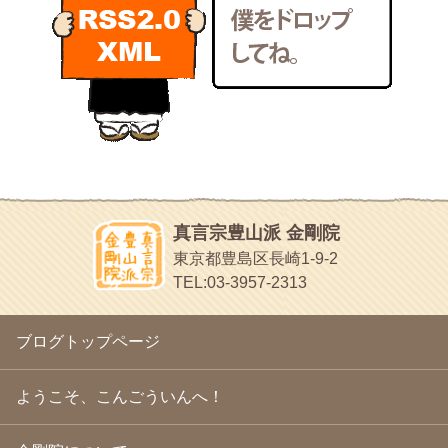
POLYHEDON
2011年2月
(22)
いろいろなことが書いてあるよ
2011年1月
(22)
bunchan
2010年12月
(21)
あちこち行って！
2010年11月
(14)
2010年10月
(13)
目白鍼灸院
2010年9月
(16)
日本人の繊細な体質にあわせた、やさしく気持ちよい鍼灸治療で
2010年8月
(13)
す
2010年7月
(19)
イッパイイチゴ
2010年6月
(18)
おもわず食べたくなっちゃう
2010年5月
(22)
ほうげん日記
2010年4月
(25)
放言じゃなくて和尚さんの名前だよ
真言宗豊山派 金剛院
2010年3月
(22)
面白いサイトみつけたよ。
東京都豊島区長崎1-9-2
2010年2月
(23)
ヘェ～という感じ
TEL:03-3957-2313
2010年1月
(23)
chocolab.Air♪DIALY
2009年12月
(18)
ラブラドールのワンちゃんがかわいいよ
2009年11月
(20)
ブログトップページ
2009年10月
(20)
2009年9月
(20)
2009年8月
(18)
ようこそ、こんごういんへ！
2009年7月
(21)
2009年6月
(22)