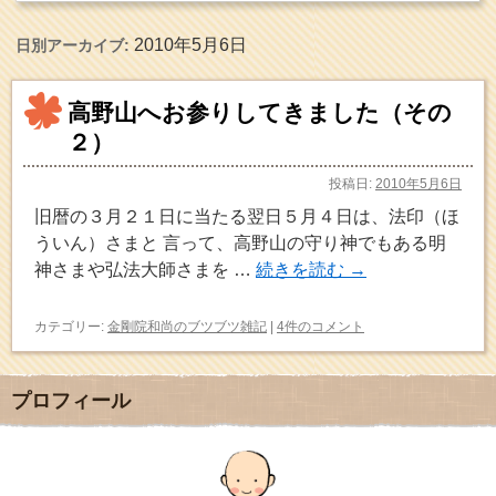
2010年5月6日
日別アーカイブ:
高野山へお参りしてきました（その
２）
投稿日:
2010年5月6日
旧暦の３月２１日に当たる翌日５月４日は、法印（ほ
ういん）さまと 言って、高野山の守り神でもある明
神さまや弘法大師さまを …
続きを読む
→
カテゴリー:
金剛院和尚のブツブツ雑記
|
4件のコメント
プロフィール