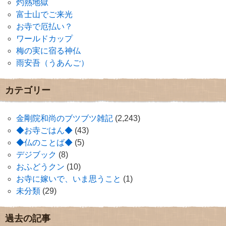
灼熱地獄
富士山でご来光
お寺で厄払い？
ワールドカップ
梅の実に宿る神仏
雨安吾（うあんご）
カテゴリー
金剛院和尚のブツブツ雑記
(2,243)
◆お寺ごはん◆
(43)
◆仏のことば◆
(5)
デジブック
(8)
おふどうクン
(10)
お寺に嫁いで、いま思うこと
(1)
未分類
(29)
過去の記事