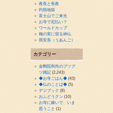
夜長と長夜
灼熱地獄
富士山でご来光
お寺で厄払い？
ワールドカップ
梅の実に宿る神仏
雨安吾（うあんご）
カテゴリー
金剛院和尚のブツブ
ツ雑記
(2,243)
◆お寺ごはん◆
(43)
◆仏のことば◆
(5)
デジブック
(8)
おふどうクン
(10)
お寺に嫁いで、いま
思うこと
(1)