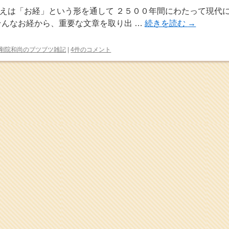
えは「お経」という形を通して ２５００年間にわたって現代
そんなお経から、重要な文章を取り出 …
続きを読む
→
剛院和尚のブツブツ雑記
|
4件のコメント