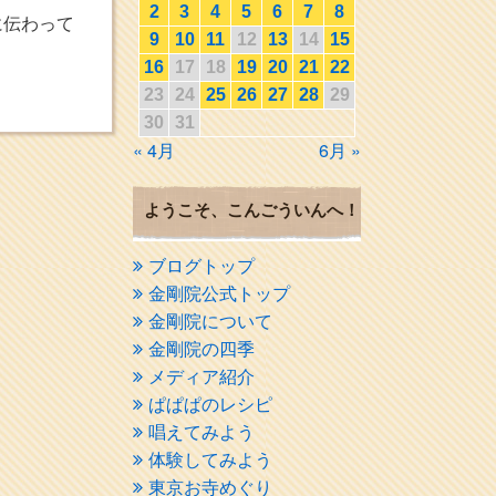
2
3
4
5
6
7
8
に伝わって
9
10
11
12
13
14
15
16
17
18
19
20
21
22
23
24
25
26
27
28
29
30
31
« 4月
6月 »
ようこそ、こんごういんへ！
ブログトップ
金剛院公式トップ
金剛院について
金剛院の四季
メディア紹介
ぱぱぱのレシピ
唱えてみよう
体験してみよう
東京お寺めぐり