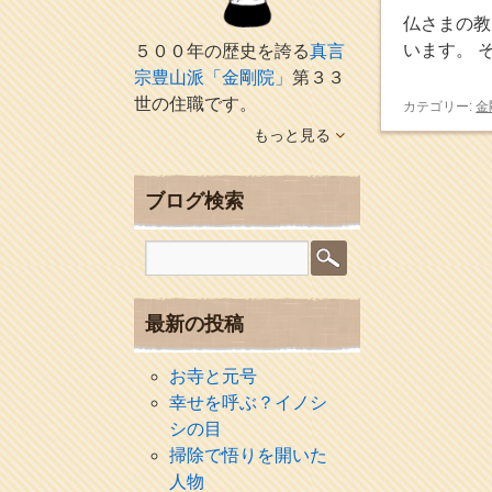
仏さまの教
います。 
５００年の歴史を誇る
真言
宗豊山派「金剛院」
第３３
世の住職です。
カテゴリー:
金
もっと見る
ブログ検索
最新の投稿
お寺と元号
幸せを呼ぶ？イノシ
シの目
掃除で悟りを開いた
人物