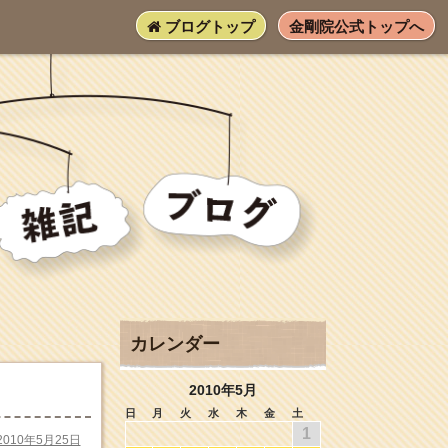
ブログトップ
金剛院公式トップへ
カレンダー
2010年5月
日
月
火
水
木
金
土
1
2010年5月25日