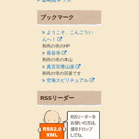
ブックマーク
ようこそ、こんごうい
んへ！
和尚の寺のHP
長谷寺
和尚の寺の本山
真言宗豊山派
和尚の寺の宗派です
空海スピリチュアル
２１世紀を（空海）する情
報ネット誌
RSSリーダー
クリプロホームページ
地域のライターさんです
小豆島 圓満寺
小豆島霊場第７４番のお寺
新聞屋の道具箱