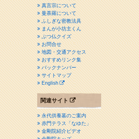
真言宗について
曼荼羅について
ふしぎな密教法具
まんが小坊主くん
ぶつ仏クイズ
お問合せ
地図・交通アクセス
おすすめリンク集
バックナンバー
サイトマップ
English
関連サイト
永代供養墓のご案内
赤門テラス「なゆた」
金剛院紹介ビデオ
金剛院キッズ