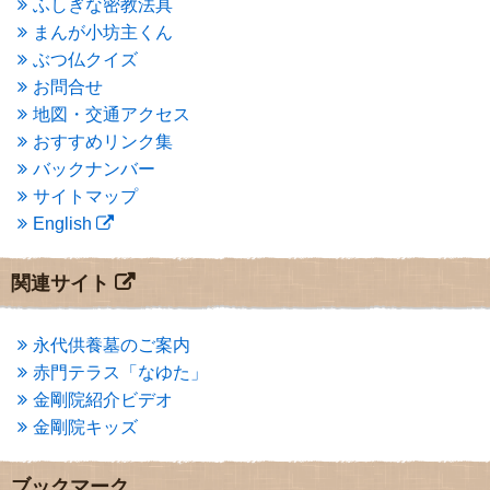
ふしぎな密教法具
2015年3月
(3)
まんが小坊主くん
2015年2月
(3)
ぶつ仏クイズ
2015年1月
(1)
お問合せ
2014年12月
(2)
2014年9月
(1)
地図・交通アクセス
2014年5月
(1)
おすすめリンク集
2014年4月
(4)
バックナンバー
2014年1月
(1)
サイトマップ
2013年11月
(4)
English
2013年10月
(2)
2013年9月
(4)
2013年8月
(7)
関連サイト
2013年7月
(7)
2013年6月
(6)
2013年5月
(13)
永代供養墓のご案内
2013年4月
(1)
赤門テラス「なゆた」
2013年3月
(4)
金剛院紹介ビデオ
2013年2月
(6)
金剛院キッズ
2013年1月
(6)
2012年12月
(7)
2012年11月
(7)
ブックマーク