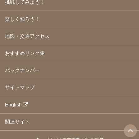
挑戦してみよう！
2009年3月
(21)
2009年2月
(19)
楽しく知ろう！
2009年1月
(25)
2008年12月
(22)
2008年11月
(23)
地図・交通アクセス
2008年10月
(31)
2008年9月
(24)
2008年8月
(24)
おすすめリンク集
2008年7月
(23)
2008年6月
(23)
バックナンバー
2008年5月
(21)
2008年4月
(22)
2008年3月
(24)
サイトマップ
2008年2月
(21)
2008年1月
(23)
2007年12月
(26)
English
2007年11月
(25)
2007年10月
(24)
関連サイト
2007年9月
(23)
2007年8月
(26)
2007年7月
(25)