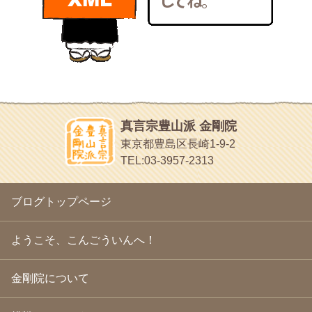
bunchan
2011年1月
(22)
あちこち行って！
2010年12月
(21)
目白鍼灸院
2010年11月
(14)
日本人の繊細な体質にあわせた、やさしく気持ちよい鍼灸治療で
2010年10月
(13)
す
2010年9月
(16)
イッパイイチゴ
2010年8月
(13)
おもわず食べたくなっちゃう
2010年7月
(19)
2010年6月
(18)
ほうげん日記
2010年5月
(22)
放言じゃなくて和尚さんの名前だよ
真言宗豊山派 金剛院
2010年4月
(25)
面白いサイトみつけたよ。
東京都豊島区長崎1-9-2
2010年3月
(22)
ヘェ～という感じ
TEL:03-3957-2313
2010年2月
(23)
chocolab.Air♪DIALY
2010年1月
(23)
ラブラドールのワンちゃんがかわいいよ
2009年12月
(18)
ブログトップページ
2009年11月
(20)
2009年10月
(20)
2009年9月
(20)
ようこそ、こんごういんへ！
2009年8月
(18)
2009年7月
(21)
金剛院について
2009年6月
(22)
2009年5月
(20)
2009年4月
(24)