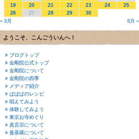
2017年1月
(2)
19
20
21
22
23
24
25
2016年12月
(4)
26
27
28
29
30
2016年11月
(3)
« 3月
5月 »
2016年10月
(1)
2016年9月
(3)
2016年8月
(2)
ようこそ、こんごういんへ！
2016年7月
(3)
2016年6月
(2)
2016年5月
(3)
ブログトップ
2016年4月
(4)
金剛院公式トップ
2016年3月
(4)
金剛院について
2016年2月
(5)
金剛院の四季
2016年1月
(3)
メディア紹介
2015年12月
(6)
2015年11月
(4)
ぱぱぱのレシピ
2015年10月
(4)
唱えてみよう
2015年9月
(3)
体験してみよう
2015年8月
(4)
東京お寺めぐり
2015年7月
(4)
真言宗について
2015年6月
(3)
2015年5月
(1)
曼荼羅について
2015年4月
(1)