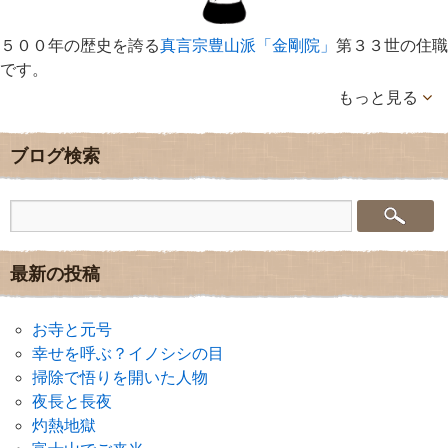
５００年の歴史を誇る
真言宗豊山派「金剛院」
第３３世の住職
です。
もっと見る
ブログ検索
最新の投稿
お寺と元号
幸せを呼ぶ？イノシシの目
掃除で悟りを開いた人物
夜長と長夜
灼熱地獄