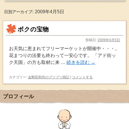
2009年4月5日
日別アーカイブ:
ボクの宝物
投稿日:
2009年4月5日
お天気に恵まれてフリーマーケットが開催中・・・。
花まつりの法要も終わって一安心です。 「アド街ッ
ク天国」の方も取材に来 …
続きを読む
→
カテゴリー:
金剛院和尚のブツブツ雑記
|
コメントする
プロフィール