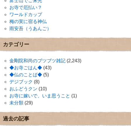
富士山でご来光
お寺で厄払い？
ワールドカップ
梅の実に宿る神仏
雨安吾（うあんご）
カテゴリー
金剛院和尚のブツブツ雑記
(2,243)
◆お寺ごはん◆
(43)
◆仏のことば◆
(5)
デジブック
(8)
おふどうクン
(10)
お寺に嫁いで、いま思うこと
(1)
未分類
(29)
過去の記事