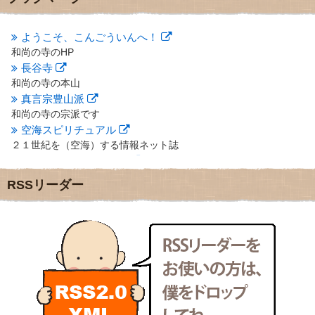
2012年10月
(5)
2012年9月
(8)
ようこそ、こんごういんへ！
2012年8月
(9)
和尚の寺のHP
2012年7月
(10)
長谷寺
2012年6月
(14)
2012年5月
(16)
和尚の寺の本山
2012年4月
(16)
真言宗豊山派
2012年3月
(17)
和尚の寺の宗派です
2012年2月
(20)
空海スピリチュアル
2012年1月
(25)
２１世紀を（空海）する情報ネット誌
2011年12月
(22)
クリプロホームページ
2011年11月
(28)
地域のライターさんです
RSSリーダー
2011年10月
(31)
小豆島 圓満寺
2011年9月
(24)
小豆島霊場第７４番のお寺
2011年8月
(21)
新聞屋の道具箱
2011年7月
(18)
新聞社で使われる用語の解説など
2011年6月
(13)
makotoさんの御符内巡礼記
2011年5月
(15)
東京の巡礼記です
2011年4月
(17)
POLYHEDON
2011年3月
(15)
いろいろなことが書いてあるよ
2011年2月
(22)