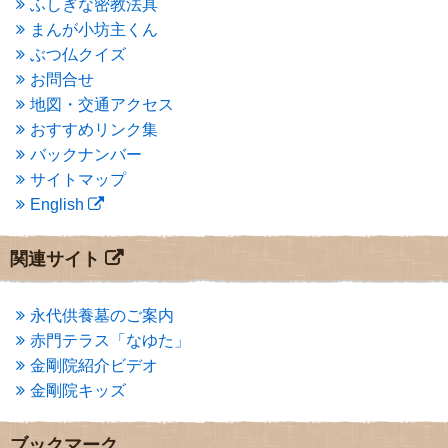
ふしぎな密教法具
2015年3月
(3)
まんが小坊主くん
2015年2月
(3)
ぶつ仏クイズ
2015年1月
(1)
お問合せ
2014年12月
(2)
2014年9月
(1)
地図・交通アクセス
2014年5月
(1)
おすすめリンク集
2014年4月
(4)
バックナンバー
2014年1月
(1)
サイトマップ
2013年11月
(4)
English
2013年10月
(2)
2013年9月
(4)
2013年8月
(7)
関連サイト
2013年7月
(7)
2013年6月
(6)
2013年5月
(13)
永代供養墓のご案内
2013年4月
(1)
赤門テラス「なゆた」
2013年3月
(4)
金剛院紹介ビデオ
2013年2月
(6)
金剛院キッズ
2013年1月
(6)
2012年12月
(7)
2012年11月
(7)
ブックマーク