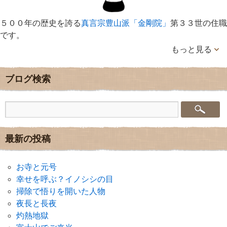
５００年の歴史を誇る
真言宗豊山派「金剛院」
第３３世の住職
です。
もっと見る
ブログ検索
最新の投稿
お寺と元号
幸せを呼ぶ？イノシシの目
掃除で悟りを開いた人物
夜長と長夜
灼熱地獄