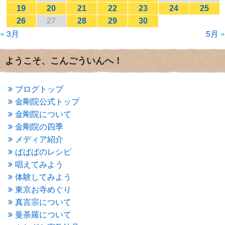
2017年1月
(2)
19
20
21
22
23
24
25
2016年12月
(4)
26
27
28
29
30
2016年11月
(3)
« 3月
5月 »
2016年10月
(1)
2016年9月
(3)
2016年8月
(2)
ようこそ、こんごういんへ！
2016年7月
(3)
2016年6月
(2)
2016年5月
(3)
ブログトップ
2016年4月
(4)
金剛院公式トップ
2016年3月
(4)
金剛院について
2016年2月
(5)
金剛院の四季
2016年1月
(3)
メディア紹介
2015年12月
(6)
2015年11月
(4)
ぱぱぱのレシピ
2015年10月
(4)
唱えてみよう
2015年9月
(3)
体験してみよう
2015年8月
(4)
東京お寺めぐり
2015年7月
(4)
真言宗について
2015年6月
(3)
2015年5月
(1)
曼荼羅について
2015年4月
(1)