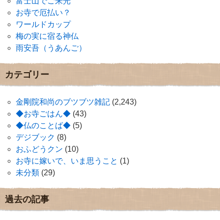
富士山でご来光
お寺で厄払い？
ワールドカップ
梅の実に宿る神仏
雨安吾（うあんご）
カテゴリー
金剛院和尚のブツブツ雑記
(2,243)
◆お寺ごはん◆
(43)
◆仏のことば◆
(5)
デジブック
(8)
おふどうクン
(10)
お寺に嫁いで、いま思うこと
(1)
未分類
(29)
過去の記事