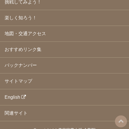
挑戦してみよう！
2009年3月
(21)
2009年2月
(19)
楽しく知ろう！
2009年1月
(25)
2008年12月
(22)
2008年11月
(23)
地図・交通アクセス
2008年10月
(31)
2008年9月
(24)
2008年8月
(24)
おすすめリンク集
2008年7月
(23)
2008年6月
(23)
バックナンバー
2008年5月
(21)
2008年4月
(22)
2008年3月
(24)
サイトマップ
2008年2月
(21)
2008年1月
(23)
2007年12月
(26)
English
2007年11月
(25)
2007年10月
(24)
関連サイト
2007年9月
(23)
2007年8月
(26)
2007年7月
(25)