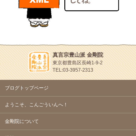
bunchan
2011年1月
(22)
あちこち行って！
2010年12月
(21)
目白鍼灸院
2010年11月
(14)
日本人の繊細な体質にあわせた、やさしく気持ちよい鍼灸治療で
2010年10月
(13)
す
2010年9月
(16)
イッパイイチゴ
2010年8月
(13)
おもわず食べたくなっちゃう
2010年7月
(19)
2010年6月
(18)
ほうげん日記
2010年5月
(22)
放言じゃなくて和尚さんの名前だよ
真言宗豊山派 金剛院
2010年4月
(25)
面白いサイトみつけたよ。
東京都豊島区長崎1-9-2
2010年3月
(22)
ヘェ～という感じ
TEL:03-3957-2313
2010年2月
(23)
chocolab.Air♪DIALY
2010年1月
(23)
ラブラドールのワンちゃんがかわいいよ
2009年12月
(18)
ブログトップページ
2009年11月
(20)
2009年10月
(20)
2009年9月
(20)
ようこそ、こんごういんへ！
2009年8月
(18)
2009年7月
(21)
金剛院について
2009年6月
(22)
2009年5月
(20)
2009年4月
(24)