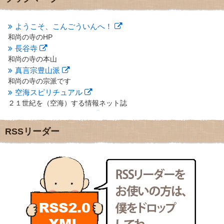
2012年10月
(5)
2012年9月
(8)
ようこそ、こんごういんへ！
2012年8月
(9)
和尚の寺のHP
2012年7月
(10)
長谷寺
2012年6月
(14)
2012年5月
(16)
和尚の寺の本山
2012年4月
(16)
真言宗豊山派
2012年3月
(17)
和尚の寺の宗派です
2012年2月
(20)
空海スピリチュアル
2012年1月
(25)
２１世紀を（空海）する情報ネット誌
2011年12月
(22)
クリプロホームページ
2011年11月
(28)
地域のライターさんです
RSSリーダー
2011年10月
(31)
小豆島 圓満寺
2011年9月
(24)
小豆島霊場第７４番のお寺
2011年8月
(21)
新聞屋の道具箱
2011年7月
(18)
新聞社で使われる用語の解説など
2011年6月
(13)
makotoさんの御符内巡礼記
2011年5月
(15)
東京の巡礼記です
2011年4月
(17)
POLYHEDON
2011年3月
(15)
いろいろなことが書いてあるよ
2011年2月
(22)