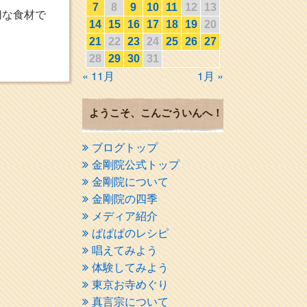
7
8
9
10
11
12
13
切な食材で
14
15
16
17
18
19
20
21
22
23
24
25
26
27
28
29
30
31
« 11月
1月 »
ようこそ、こんごういんへ！
ブログトップ
金剛院公式トップ
金剛院について
金剛院の四季
メディア紹介
ぱぱぱのレシピ
唱えてみよう
体験してみよう
東京お寺めぐり
真言宗について