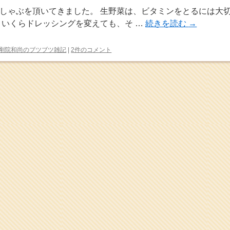
しゃぶを頂いてきました。 生野菜は、ビタミンをとるには大
、いくらドレッシングを変えても、そ …
続きを読む
→
剛院和尚のブツブツ雑記
|
2件のコメント