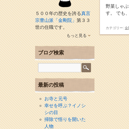
野菜しゃぶ
す。 でも
５００年の歴史を誇る
真言
宗豊山派「金剛院」
第３３
世の住職です。
カテゴリー:
金
もっと見る
ブログ検索
最新の投稿
お寺と元号
幸せを呼ぶ？イノシ
シの目
掃除で悟りを開いた
人物