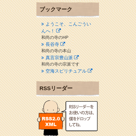
ブックマーク
ようこそ、こんごうい
んへ！
和尚の寺のHP
長谷寺
和尚の寺の本山
真言宗豊山派
和尚の寺の宗派です
空海スピリチュアル
２１世紀を（空海）する情
報ネット誌
RSSリーダー
クリプロホームページ
地域のライターさんです
小豆島 圓満寺
小豆島霊場第７４番のお寺
新聞屋の道具箱
新聞社で使われる用語の解