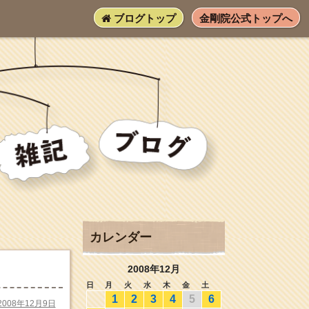
ブログトップ
金剛院公式トップへ
カレンダー
2008年12月
日
月
火
水
木
金
土
1
2
3
4
5
6
2008年12月9日