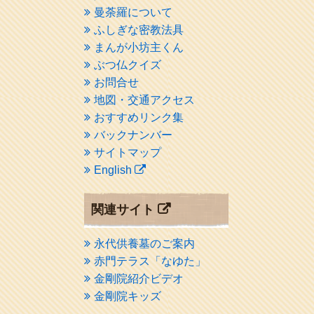
曼荼羅について
ふしぎな密教法具
まんが小坊主くん
ぶつ仏クイズ
お問合せ
地図・交通アクセス
おすすめリンク集
バックナンバー
サイトマップ
English
関連サイト
永代供養墓のご案内
赤門テラス「なゆた」
金剛院紹介ビデオ
金剛院キッズ