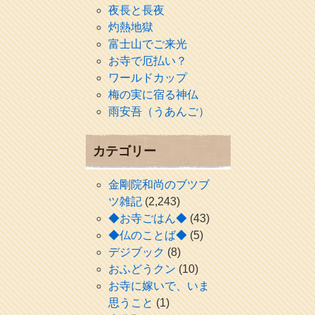
夜長と長夜
灼熱地獄
富士山でご来光
お寺で厄払い？
ワールドカップ
梅の実に宿る神仏
雨安吾（うあんご）
カテゴリー
金剛院和尚のブツブ
ツ雑記
(2,243)
◆お寺ごはん◆
(43)
◆仏のことば◆
(5)
デジブック
(8)
おふどうクン
(10)
お寺に嫁いで、いま
思うこと
(1)