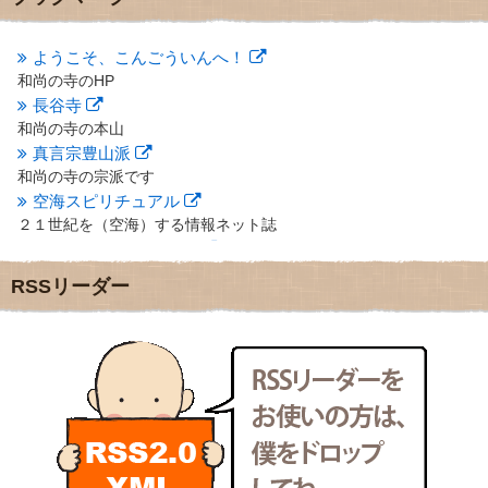
2012年10月
(5)
2012年9月
(8)
ようこそ、こんごういんへ！
2012年8月
(9)
和尚の寺のHP
2012年7月
(10)
長谷寺
2012年6月
(14)
2012年5月
(16)
和尚の寺の本山
2012年4月
(16)
真言宗豊山派
2012年3月
(17)
和尚の寺の宗派です
2012年2月
(20)
空海スピリチュアル
2012年1月
(25)
２１世紀を（空海）する情報ネット誌
2011年12月
(22)
クリプロホームページ
2011年11月
(28)
地域のライターさんです
RSSリーダー
2011年10月
(31)
小豆島 圓満寺
2011年9月
(24)
小豆島霊場第７４番のお寺
2011年8月
(21)
新聞屋の道具箱
2011年7月
(18)
新聞社で使われる用語の解説など
2011年6月
(13)
makotoさんの御符内巡礼記
2011年5月
(15)
東京の巡礼記です
2011年4月
(17)
POLYHEDON
2011年3月
(15)
いろいろなことが書いてあるよ
2011年2月
(22)