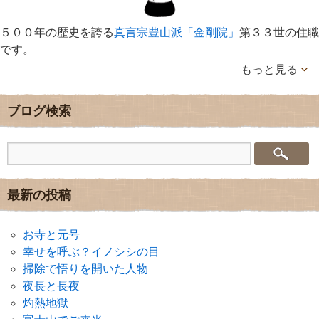
５００年の歴史を誇る
真言宗豊山派「金剛院」
第３３世の住職
です。
もっと見る
ブログ検索
最新の投稿
お寺と元号
幸せを呼ぶ？イノシシの目
掃除で悟りを開いた人物
夜長と長夜
灼熱地獄