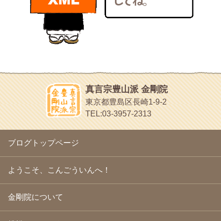
bunchan
2011年1月
(22)
あちこち行って！
2010年12月
(21)
目白鍼灸院
2010年11月
(14)
日本人の繊細な体質にあわせた、やさしく気持ちよい鍼灸治療で
2010年10月
(13)
す
2010年9月
(16)
イッパイイチゴ
2010年8月
(13)
おもわず食べたくなっちゃう
2010年7月
(19)
2010年6月
(18)
ほうげん日記
2010年5月
(22)
放言じゃなくて和尚さんの名前だよ
真言宗豊山派 金剛院
2010年4月
(25)
面白いサイトみつけたよ。
東京都豊島区長崎1-9-2
2010年3月
(22)
ヘェ～という感じ
TEL:03-3957-2313
2010年2月
(23)
chocolab.Air♪DIALY
2010年1月
(23)
ラブラドールのワンちゃんがかわいいよ
2009年12月
(18)
ブログトップページ
2009年11月
(20)
2009年10月
(20)
2009年9月
(20)
ようこそ、こんごういんへ！
2009年8月
(18)
2009年7月
(21)
金剛院について
2009年6月
(22)
2009年5月
(20)
2009年4月
(24)