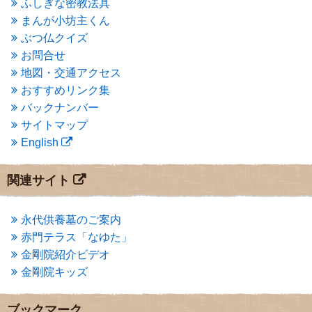
ふしぎな密教法具
2015年3月
(3)
まんが小坊主くん
2015年2月
(3)
ぶつ仏クイズ
2015年1月
(1)
お問合せ
2014年12月
(2)
2014年9月
(1)
地図・交通アクセス
2014年5月
(1)
おすすめリンク集
2014年4月
(4)
バックナンバー
2014年1月
(1)
サイトマップ
2013年11月
(4)
English
2013年10月
(2)
2013年9月
(4)
2013年8月
(7)
関連サイト
2013年7月
(7)
2013年6月
(6)
2013年5月
(13)
永代供養墓のご案内
2013年4月
(1)
赤門テラス「なゆた」
2013年3月
(4)
金剛院紹介ビデオ
2013年2月
(6)
金剛院キッズ
2013年1月
(6)
2012年12月
(7)
2012年11月
(7)
ブックマーク