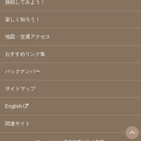
挑戦してみよう！
2009年3月
(21)
2009年2月
(19)
楽しく知ろう！
2009年1月
(25)
2008年12月
(22)
2008年11月
(23)
地図・交通アクセス
2008年10月
(31)
2008年9月
(24)
2008年8月
(24)
おすすめリンク集
2008年7月
(23)
2008年6月
(23)
バックナンバー
2008年5月
(21)
2008年4月
(22)
2008年3月
(24)
サイトマップ
2008年2月
(21)
2008年1月
(23)
2007年12月
(26)
English
2007年11月
(25)
2007年10月
(24)
関連サイト
2007年9月
(23)
2007年8月
(26)
2007年7月
(25)