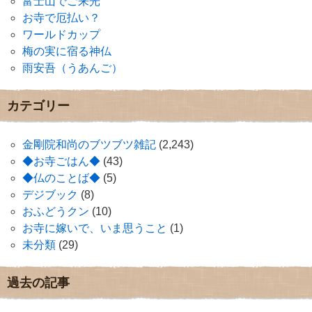
富士山でご来光
お寺で厄払い？
ワールドカップ
梅の実に宿る神仏
雨安吾（うあんご）
カテゴリー
金剛院和尚のブツブツ雑記
(2,243)
◆お寺ごはん◆
(43)
◆仏のことば◆
(5)
デジブック
(8)
おふどうクン
(10)
お寺に嫁いで、いま思うこと
(1)
未分類
(29)
過去の記事