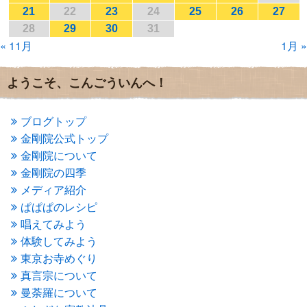
2017年1月
(2)
21
22
23
24
25
26
27
2016年12月
(4)
28
29
30
31
2016年11月
(3)
« 11月
1月 »
2016年10月
(1)
2016年9月
(3)
2016年8月
(2)
ようこそ、こんごういんへ！
2016年7月
(3)
2016年6月
(2)
2016年5月
(3)
ブログトップ
2016年4月
(4)
金剛院公式トップ
2016年3月
(4)
金剛院について
2016年2月
(5)
金剛院の四季
2016年1月
(3)
メディア紹介
2015年12月
(6)
2015年11月
(4)
ぱぱぱのレシピ
2015年10月
(4)
唱えてみよう
2015年9月
(3)
体験してみよう
2015年8月
(4)
東京お寺めぐり
2015年7月
(4)
真言宗について
2015年6月
(3)
2015年5月
(1)
曼荼羅について
2015年4月
(1)