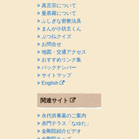
真言宗について
曼荼羅について
ふしぎな密教法具
まんが小坊主くん
ぶつ仏クイズ
お問合せ
地図・交通アクセス
おすすめリンク集
バックナンバー
サイトマップ
English
関連サイト
永代供養墓のご案内
赤門テラス「なゆた」
金剛院紹介ビデオ
金剛院キッズ