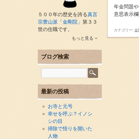
年金問題や
意思表示欄
５００年の歴史を誇る
真言
宗豊山派「金剛院」
第３３
世の住職です。
カテゴリー:
金
もっと見る
ブログ検索
最新の投稿
お寺と元号
幸せを呼ぶ？イノシ
シの目
掃除で悟りを開いた
人物