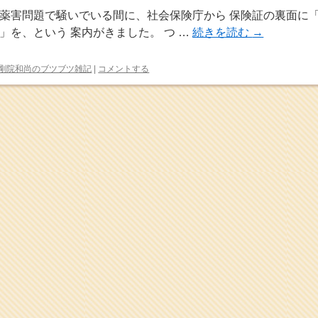
薬害問題で騒いでいる間に、社会保険庁から 保険証の裏面に
」を、という 案内がきました。 つ …
続きを読む
→
剛院和尚のブツブツ雑記
|
コメントする