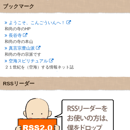
2012年10月
(5)
ブックマーク
2012年9月
(8)
2012年8月
(9)
2012年7月
(10)
ようこそ、こんごういんへ！
2012年6月
(14)
和尚の寺のHP
2012年5月
(16)
長谷寺
2012年4月
(16)
和尚の寺の本山
2012年3月
(17)
真言宗豊山派
2012年2月
(20)
和尚の寺の宗派です
2012年1月
(25)
空海スピリチュアル
2011年12月
(22)
２１世紀を（空海）する情報ネット誌
2011年11月
(28)
クリプロホームページ
2011年10月
(31)
地域のライターさんです
2011年9月
(24)
RSSリーダー
小豆島 圓満寺
2011年8月
(21)
小豆島霊場第７４番のお寺
2011年7月
(18)
新聞屋の道具箱
2011年6月
(13)
新聞社で使われる用語の解説など
2011年5月
(15)
makotoさんの御符内巡礼記
2011年4月
(17)
東京の巡礼記です
2011年3月
(15)
POLYHEDON
2011年2月
(22)