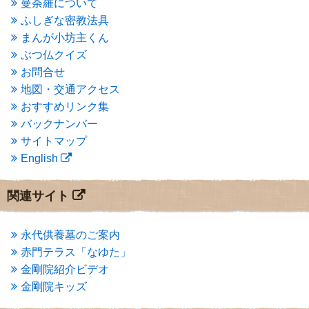
曼荼羅について
2015年3月
(3)
ふしぎな密教法具
2015年2月
(3)
まんが小坊主くん
2015年1月
(1)
ぶつ仏クイズ
2014年12月
(2)
2014年9月
(1)
お問合せ
2014年5月
(1)
地図・交通アクセス
2014年4月
(4)
おすすめリンク集
2014年1月
(1)
バックナンバー
2013年11月
(4)
サイトマップ
2013年10月
(2)
English
2013年9月
(4)
2013年8月
(7)
2013年7月
(7)
関連サイト
2013年6月
(6)
2013年5月
(13)
2013年4月
(1)
永代供養墓のご案内
2013年3月
(4)
赤門テラス「なゆた」
2013年2月
(6)
金剛院紹介ビデオ
2013年1月
(6)
金剛院キッズ
2012年12月
(7)
2012年11月
(7)