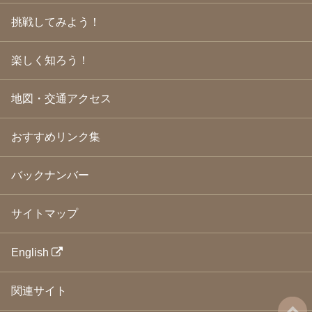
2009年3月
(21)
挑戦してみよう！
2009年2月
(19)
2009年1月
(25)
2008年12月
(22)
楽しく知ろう！
2008年11月
(23)
2008年10月
(31)
地図・交通アクセス
2008年9月
(24)
2008年8月
(24)
2008年7月
(23)
おすすめリンク集
2008年6月
(23)
2008年5月
(21)
2008年4月
(22)
バックナンバー
2008年3月
(24)
2008年2月
(21)
サイトマップ
2008年1月
(23)
2007年12月
(26)
2007年11月
(25)
English
2007年10月
(24)
2007年9月
(23)
関連サイト
2007年8月
(26)
2007年7月
(25)