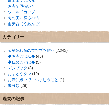
富士山でご来光
お寺で厄払い？
ワールドカップ
梅の実に宿る神仏
雨安吾（うあんご）
カテゴリー
金剛院和尚のブツブツ雑記
(2,243)
◆お寺ごはん◆
(43)
◆仏のことば◆
(5)
デジブック
(8)
おふどうクン
(10)
お寺に嫁いで、いま思うこと
(1)
未分類
(29)
過去の記事