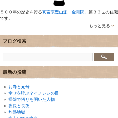
５００年の歴史を誇る
真言宗豊山派「金剛院」
第３３世の住職
です。
もっと見る
ブログ検索
最新の投稿
お寺と元号
幸せを呼ぶ？イノシシの目
掃除で悟りを開いた人物
夜長と長夜
灼熱地獄