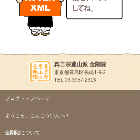
いろいろなことが書いてあるよ
2011年1月
(22)
bunchan
2010年12月
(21)
あちこち行って！
2010年11月
(14)
2010年10月
(13)
目白鍼灸院
2010年9月
(16)
日本人の繊細な体質にあわせた、やさしく気持ちよい鍼灸治療で
2010年8月
(13)
す
2010年7月
(19)
イッパイイチゴ
2010年6月
(18)
おもわず食べたくなっちゃう
2010年5月
(22)
ほうげん日記
2010年4月
(25)
放言じゃなくて和尚さんの名前だよ
真言宗豊山派 金剛院
2010年3月
(22)
面白いサイトみつけたよ。
東京都豊島区長崎1-9-2
2010年2月
(23)
ヘェ～という感じ
TEL:03-3957-2313
2010年1月
(23)
chocolab.Air♪DIALY
2009年12月
(18)
ラブラドールのワンちゃんがかわいいよ
2009年11月
(20)
ブログトップページ
2009年10月
(20)
2009年9月
(20)
2009年8月
(18)
ようこそ、こんごういんへ！
2009年7月
(21)
2009年6月
(22)
金剛院について
2009年5月
(20)
2009年4月
(24)