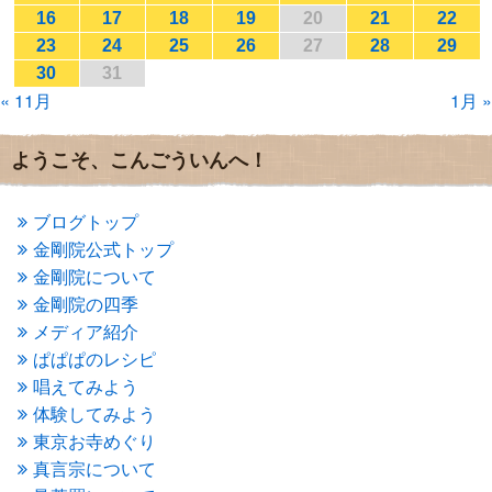
2017年1月
(2)
16
17
18
19
20
21
22
2016年12月
(4)
23
24
25
26
27
28
29
2016年11月
(3)
30
31
2016年10月
(1)
« 11月
1月 »
2016年9月
(3)
2016年8月
(2)
2016年7月
(3)
ようこそ、こんごういんへ！
2016年6月
(2)
2016年5月
(3)
2016年4月
(4)
ブログトップ
2016年3月
(4)
金剛院公式トップ
2016年2月
(5)
金剛院について
2016年1月
(3)
金剛院の四季
2015年12月
(6)
2015年11月
(4)
メディア紹介
2015年10月
(4)
ぱぱぱのレシピ
2015年9月
(3)
唱えてみよう
2015年8月
(4)
体験してみよう
2015年7月
(4)
東京お寺めぐり
2015年6月
(3)
2015年5月
(1)
真言宗について
2015年4月
(1)