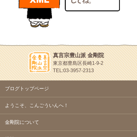
bunchan
2011年1月
(22)
あちこち行って！
2010年12月
(21)
目白鍼灸院
2010年11月
(14)
日本人の繊細な体質にあわせた、やさしく気持ちよい鍼灸治療で
2010年10月
(13)
す
2010年9月
(16)
イッパイイチゴ
2010年8月
(13)
おもわず食べたくなっちゃう
2010年7月
(19)
2010年6月
(18)
ほうげん日記
2010年5月
(22)
放言じゃなくて和尚さんの名前だよ
真言宗豊山派 金剛院
2010年4月
(25)
面白いサイトみつけたよ。
東京都豊島区長崎1-9-2
2010年3月
(22)
ヘェ～という感じ
TEL:03-3957-2313
2010年2月
(23)
chocolab.Air♪DIALY
2010年1月
(23)
ラブラドールのワンちゃんがかわいいよ
2009年12月
(18)
ブログトップページ
2009年11月
(20)
2009年10月
(20)
2009年9月
(20)
ようこそ、こんごういんへ！
2009年8月
(18)
2009年7月
(21)
金剛院について
2009年6月
(22)
2009年5月
(20)
2009年4月
(24)