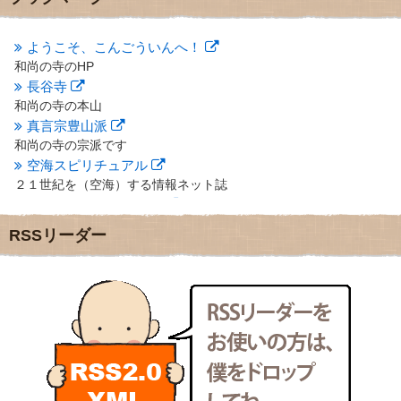
2012年10月
(5)
2012年9月
(8)
ようこそ、こんごういんへ！
2012年8月
(9)
和尚の寺のHP
2012年7月
(10)
長谷寺
2012年6月
(14)
2012年5月
(16)
和尚の寺の本山
2012年4月
(16)
真言宗豊山派
2012年3月
(17)
和尚の寺の宗派です
2012年2月
(20)
空海スピリチュアル
2012年1月
(25)
２１世紀を（空海）する情報ネット誌
2011年12月
(22)
クリプロホームページ
2011年11月
(28)
地域のライターさんです
RSSリーダー
2011年10月
(31)
小豆島 圓満寺
2011年9月
(24)
小豆島霊場第７４番のお寺
2011年8月
(21)
新聞屋の道具箱
2011年7月
(18)
新聞社で使われる用語の解説など
2011年6月
(13)
makotoさんの御符内巡礼記
2011年5月
(15)
東京の巡礼記です
2011年4月
(17)
POLYHEDON
2011年3月
(15)
いろいろなことが書いてあるよ
2011年2月
(22)