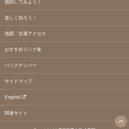
挑戦してみよう！
2009年3月
(21)
2009年2月
(19)
楽しく知ろう！
2009年1月
(25)
2008年12月
(22)
2008年11月
(23)
地図・交通アクセス
2008年10月
(31)
2008年9月
(24)
2008年8月
(24)
おすすめリンク集
2008年7月
(23)
2008年6月
(23)
バックナンバー
2008年5月
(21)
2008年4月
(22)
2008年3月
(24)
サイトマップ
2008年2月
(21)
2008年1月
(23)
2007年12月
(26)
English
2007年11月
(25)
2007年10月
(24)
関連サイト
2007年9月
(23)
2007年8月
(26)
2007年7月
(25)