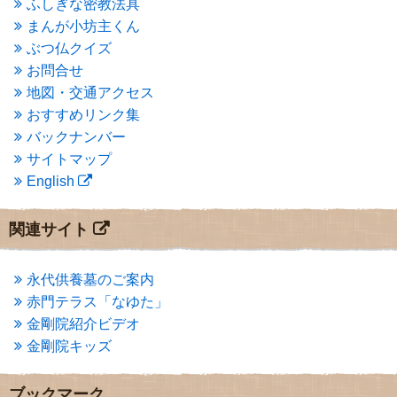
ふしぎな密教法具
2015年3月
(3)
まんが小坊主くん
2015年2月
(3)
ぶつ仏クイズ
2015年1月
(1)
お問合せ
2014年12月
(2)
2014年9月
(1)
地図・交通アクセス
2014年5月
(1)
おすすめリンク集
2014年4月
(4)
バックナンバー
2014年1月
(1)
サイトマップ
2013年11月
(4)
English
2013年10月
(2)
2013年9月
(4)
2013年8月
(7)
関連サイト
2013年7月
(7)
2013年6月
(6)
2013年5月
(13)
永代供養墓のご案内
2013年4月
(1)
赤門テラス「なゆた」
2013年3月
(4)
金剛院紹介ビデオ
2013年2月
(6)
金剛院キッズ
2013年1月
(6)
2012年12月
(7)
2012年11月
(7)
ブックマーク