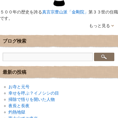
５００年の歴史を誇る
真言宗豊山派「金剛院」
第３３世の住職
です。
もっと見る
ブログ検索
最新の投稿
お寺と元号
幸せを呼ぶ？イノシシの目
掃除で悟りを開いた人物
夜長と長夜
灼熱地獄