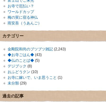
富士山でご来光
お寺で厄払い？
ワールドカップ
梅の実に宿る神仏
雨安吾（うあんご）
カテゴリー
金剛院和尚のブツブツ雑記
(2,243)
◆お寺ごはん◆
(43)
◆仏のことば◆
(5)
デジブック
(8)
おふどうクン
(10)
お寺に嫁いで、いま思うこと
(1)
未分類
(29)
過去の記事