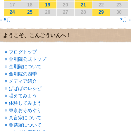
2017年1月
(2)
17
18
19
20
21
22
23
2016年12月
(4)
24
25
26
27
28
29
30
2016年11月
(3)
« 5月
7月 »
2016年10月
(1)
2016年9月
(3)
2016年8月
(2)
ようこそ、こんごういんへ！
2016年7月
(3)
2016年6月
(2)
2016年5月
(3)
ブログトップ
2016年4月
(4)
金剛院公式トップ
2016年3月
(4)
金剛院について
2016年2月
(5)
金剛院の四季
2016年1月
(3)
メディア紹介
2015年12月
(6)
2015年11月
(4)
ぱぱぱのレシピ
2015年10月
(4)
唱えてみよう
2015年9月
(3)
体験してみよう
2015年8月
(4)
東京お寺めぐり
2015年7月
(4)
真言宗について
2015年6月
(3)
2015年5月
(1)
曼荼羅について
2015年4月
(1)