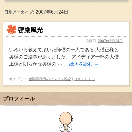
2007年6月24日
日別アーカイブ:
密厳風光
投稿日:
2007年6月24日
いろいろ教えて頂いた師僧の一人である 大僧正様と
奥様のご法事がありました。 アイディア一杯の大僧
正様と朗らかな奥様の お …
続きを読む
→
カテゴリー:
金剛院和尚のブツブツ雑記
|
コメントする
プロフィール