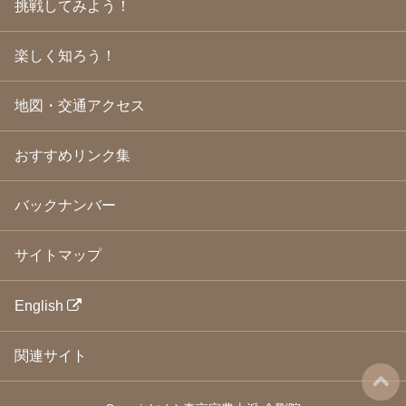
挑戦してみよう！
2009年3月
(21)
2009年2月
(19)
楽しく知ろう！
2009年1月
(25)
2008年12月
(22)
2008年11月
(23)
地図・交通アクセス
2008年10月
(31)
2008年9月
(24)
2008年8月
(24)
おすすめリンク集
2008年7月
(23)
2008年6月
(23)
バックナンバー
2008年5月
(21)
2008年4月
(22)
2008年3月
(24)
サイトマップ
2008年2月
(21)
2008年1月
(23)
2007年12月
(26)
English
2007年11月
(25)
2007年10月
(24)
関連サイト
2007年9月
(23)
2007年8月
(26)
2007年7月
(25)