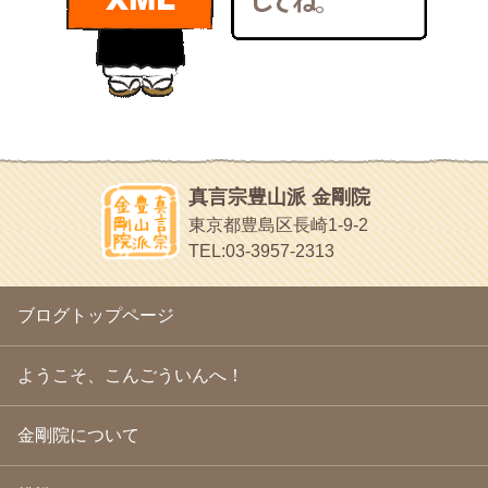
bunchan
2011年1月
(22)
あちこち行って！
2010年12月
(21)
目白鍼灸院
2010年11月
(14)
日本人の繊細な体質にあわせた、やさしく気持ちよい鍼灸治療で
2010年10月
(13)
す
2010年9月
(16)
イッパイイチゴ
2010年8月
(13)
おもわず食べたくなっちゃう
2010年7月
(19)
2010年6月
(18)
ほうげん日記
2010年5月
(22)
放言じゃなくて和尚さんの名前だよ
真言宗豊山派 金剛院
2010年4月
(25)
面白いサイトみつけたよ。
東京都豊島区長崎1-9-2
2010年3月
(22)
ヘェ～という感じ
TEL:03-3957-2313
2010年2月
(23)
chocolab.Air♪DIALY
2010年1月
(23)
ラブラドールのワンちゃんがかわいいよ
2009年12月
(18)
ブログトップページ
2009年11月
(20)
2009年10月
(20)
2009年9月
(20)
ようこそ、こんごういんへ！
2009年8月
(18)
2009年7月
(21)
金剛院について
2009年6月
(22)
2009年5月
(20)
2009年4月
(24)