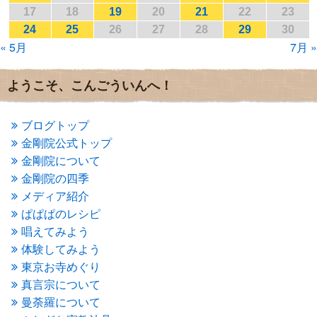
2017年1月
(2)
17
18
19
20
21
22
23
2016年12月
(4)
24
25
26
27
28
29
30
2016年11月
(3)
« 5月
7月 »
2016年10月
(1)
2016年9月
(3)
2016年8月
(2)
ようこそ、こんごういんへ！
2016年7月
(3)
2016年6月
(2)
2016年5月
(3)
ブログトップ
2016年4月
(4)
金剛院公式トップ
2016年3月
(4)
金剛院について
2016年2月
(5)
金剛院の四季
2016年1月
(3)
メディア紹介
2015年12月
(6)
2015年11月
(4)
ぱぱぱのレシピ
2015年10月
(4)
唱えてみよう
2015年9月
(3)
体験してみよう
2015年8月
(4)
東京お寺めぐり
2015年7月
(4)
真言宗について
2015年6月
(3)
2015年5月
(1)
曼荼羅について
2015年4月
(1)