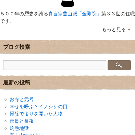
５００年の歴史を誇る
真言宗豊山派「金剛院」
第３３世の住職
です。
もっと見る
ブログ検索
最新の投稿
お寺と元号
幸せを呼ぶ？イノシシの目
掃除で悟りを開いた人物
夜長と長夜
灼熱地獄