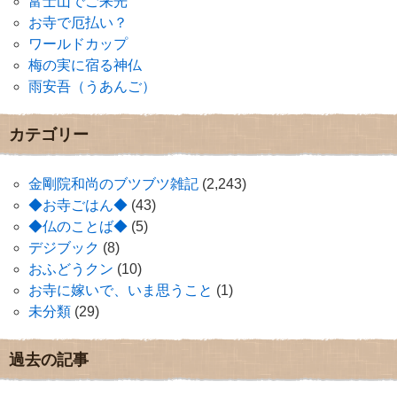
富士山でご来光
お寺で厄払い？
ワールドカップ
梅の実に宿る神仏
雨安吾（うあんご）
カテゴリー
金剛院和尚のブツブツ雑記
(2,243)
◆お寺ごはん◆
(43)
◆仏のことば◆
(5)
デジブック
(8)
おふどうクン
(10)
お寺に嫁いで、いま思うこと
(1)
未分類
(29)
過去の記事