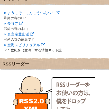
2012年10月
(5)
2012年9月
(8)
ようこそ、こんごういんへ！
2012年8月
(9)
和尚の寺のHP
2012年7月
(10)
長谷寺
2012年6月
(14)
2012年5月
(16)
和尚の寺の本山
2012年4月
(16)
真言宗豊山派
2012年3月
(17)
和尚の寺の宗派です
2012年2月
(20)
空海スピリチュアル
2012年1月
(25)
２１世紀を（空海）する情報ネット誌
2011年12月
(22)
クリプロホームページ
2011年11月
(28)
地域のライターさんです
RSSリーダー
2011年10月
(31)
小豆島 圓満寺
2011年9月
(24)
小豆島霊場第７４番のお寺
2011年8月
(21)
新聞屋の道具箱
2011年7月
(18)
新聞社で使われる用語の解説など
2011年6月
(13)
makotoさんの御符内巡礼記
2011年5月
(15)
東京の巡礼記です
2011年4月
(17)
POLYHEDON
2011年3月
(15)
いろいろなことが書いてあるよ
2011年2月
(22)