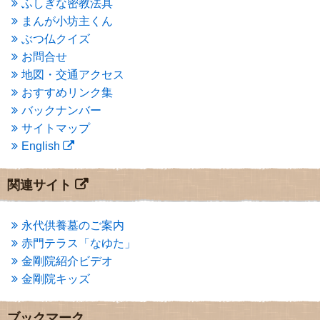
ふしぎな密教法具
2015年3月
(3)
まんが小坊主くん
2015年2月
(3)
ぶつ仏クイズ
2015年1月
(1)
お問合せ
2014年12月
(2)
2014年9月
(1)
地図・交通アクセス
2014年5月
(1)
おすすめリンク集
2014年4月
(4)
バックナンバー
2014年1月
(1)
サイトマップ
2013年11月
(4)
English
2013年10月
(2)
2013年9月
(4)
2013年8月
(7)
関連サイト
2013年7月
(7)
2013年6月
(6)
2013年5月
(13)
永代供養墓のご案内
2013年4月
(1)
赤門テラス「なゆた」
2013年3月
(4)
金剛院紹介ビデオ
2013年2月
(6)
金剛院キッズ
2013年1月
(6)
2012年12月
(7)
2012年11月
(7)
ブックマーク