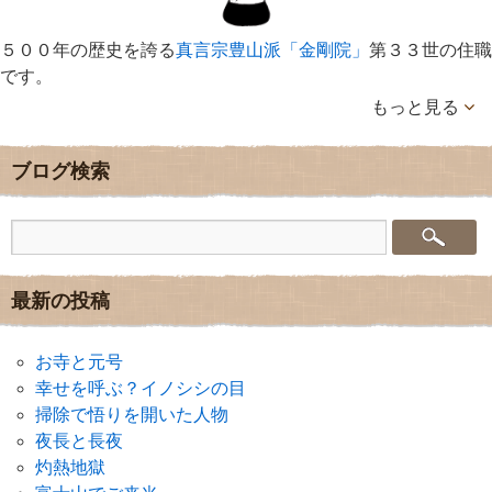
５００年の歴史を誇る
真言宗豊山派「金剛院」
第３３世の住職
です。
もっと見る
ブログ検索
最新の投稿
お寺と元号
幸せを呼ぶ？イノシシの目
掃除で悟りを開いた人物
夜長と長夜
灼熱地獄