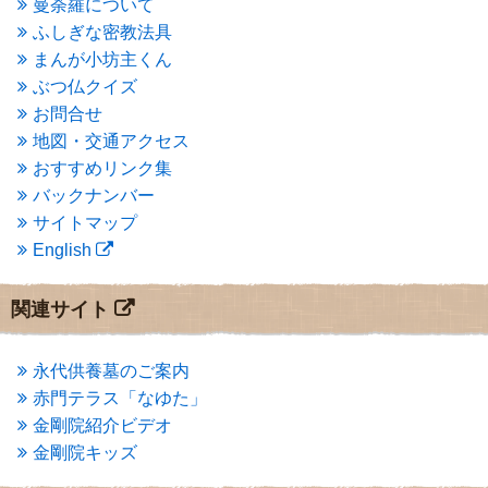
曼荼羅について
2015年3月
(3)
ふしぎな密教法具
2015年2月
(3)
まんが小坊主くん
2015年1月
(1)
ぶつ仏クイズ
2014年12月
(2)
2014年9月
(1)
お問合せ
2014年5月
(1)
地図・交通アクセス
2014年4月
(4)
おすすめリンク集
2014年1月
(1)
バックナンバー
2013年11月
(4)
サイトマップ
2013年10月
(2)
English
2013年9月
(4)
2013年8月
(7)
2013年7月
(7)
関連サイト
2013年6月
(6)
2013年5月
(13)
2013年4月
(1)
永代供養墓のご案内
2013年3月
(4)
赤門テラス「なゆた」
2013年2月
(6)
金剛院紹介ビデオ
2013年1月
(6)
金剛院キッズ
2012年12月
(7)
2012年11月
(7)