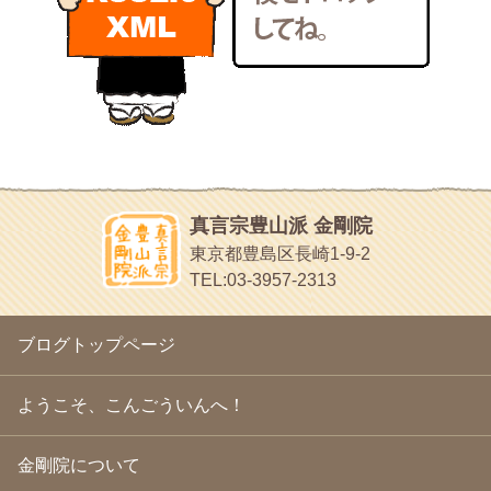
いろいろなことが書いてあるよ
2011年1月
(22)
bunchan
2010年12月
(21)
あちこち行って！
2010年11月
(14)
2010年10月
(13)
目白鍼灸院
2010年9月
(16)
日本人の繊細な体質にあわせた、やさしく気持ちよい鍼灸治療で
2010年8月
(13)
す
2010年7月
(19)
イッパイイチゴ
2010年6月
(18)
おもわず食べたくなっちゃう
2010年5月
(22)
ほうげん日記
2010年4月
(25)
放言じゃなくて和尚さんの名前だよ
真言宗豊山派 金剛院
2010年3月
(22)
面白いサイトみつけたよ。
東京都豊島区長崎1-9-2
2010年2月
(23)
ヘェ～という感じ
TEL:03-3957-2313
2010年1月
(23)
chocolab.Air♪DIALY
2009年12月
(18)
ラブラドールのワンちゃんがかわいいよ
2009年11月
(20)
ブログトップページ
2009年10月
(20)
2009年9月
(20)
2009年8月
(18)
ようこそ、こんごういんへ！
2009年7月
(21)
2009年6月
(22)
金剛院について
2009年5月
(20)
2009年4月
(24)