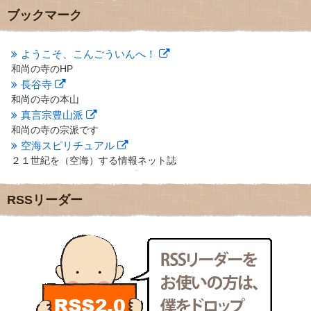
2012年10月
(5)
ブックマーク
2012年9月
(8)
2012年8月
(9)
2012年7月
(10)
ようこそ、こんごういんへ！
2012年6月
(14)
和尚の寺のHP
2012年5月
(16)
長谷寺
2012年4月
(16)
和尚の寺の本山
2012年3月
(17)
真言宗豊山派
2012年2月
(20)
和尚の寺の宗派です
2012年1月
(25)
空海スピリチュアル
2011年12月
(22)
２１世紀を（空海）する情報ネット誌
2011年11月
(28)
クリプロホームページ
2011年10月
(31)
地域のライターさんです
2011年9月
(24)
RSSリーダー
小豆島 圓満寺
2011年8月
(21)
小豆島霊場第７４番のお寺
2011年7月
(18)
新聞屋の道具箱
2011年6月
(13)
新聞社で使われる用語の解説など
2011年5月
(15)
makotoさんの御符内巡礼記
2011年4月
(17)
東京の巡礼記です
2011年3月
(15)
POLYHEDON
2011年2月
(22)