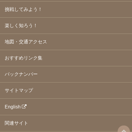
2009年3月
(21)
挑戦してみよう！
2009年2月
(19)
2009年1月
(25)
2008年12月
(22)
楽しく知ろう！
2008年11月
(23)
2008年10月
(31)
地図・交通アクセス
2008年9月
(24)
2008年8月
(24)
2008年7月
(23)
おすすめリンク集
2008年6月
(23)
2008年5月
(21)
2008年4月
(22)
バックナンバー
2008年3月
(24)
2008年2月
(21)
サイトマップ
2008年1月
(23)
2007年12月
(26)
2007年11月
(25)
English
2007年10月
(24)
2007年9月
(23)
関連サイト
2007年8月
(26)
2007年7月
(25)