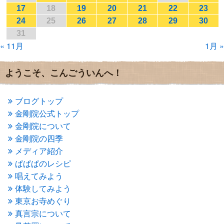
2017年1月
(2)
17
18
19
20
21
22
23
2016年12月
(4)
24
25
26
27
28
29
30
2016年11月
(3)
31
2016年10月
(1)
« 11月
1月 »
2016年9月
(3)
2016年8月
(2)
2016年7月
(3)
ようこそ、こんごういんへ！
2016年6月
(2)
2016年5月
(3)
2016年4月
(4)
ブログトップ
2016年3月
(4)
金剛院公式トップ
2016年2月
(5)
金剛院について
2016年1月
(3)
金剛院の四季
2015年12月
(6)
2015年11月
(4)
メディア紹介
2015年10月
(4)
ぱぱぱのレシピ
2015年9月
(3)
唱えてみよう
2015年8月
(4)
体験してみよう
2015年7月
(4)
東京お寺めぐり
2015年6月
(3)
2015年5月
(1)
真言宗について
2015年4月
(1)