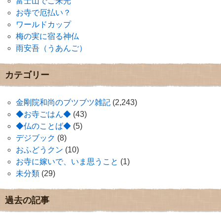
富士山でご来光
お寺で厄払い？
ワールドカップ
梅の実に宿る神仏
雨安吾（うあんご）
カテゴリー
金剛院和尚のブツブツ雑記
(2,243)
◆お寺ごはん◆
(43)
◆仏のことば◆
(5)
デジブック
(8)
おふどうクン
(10)
お寺に嫁いで、いま思うこと
(1)
未分類
(29)
過去の記事