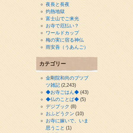
夜長と長夜
灼熱地獄
富士山でご来光
お寺で厄払い？
ワールドカップ
梅の実に宿る神仏
雨安吾（うあんご）
カテゴリー
金剛院和尚のブツブ
ツ雑記
(2,243)
◆お寺ごはん◆
(43)
◆仏のことば◆
(5)
デジブック
(8)
おふどうクン
(10)
お寺に嫁いで、いま
思うこと
(1)