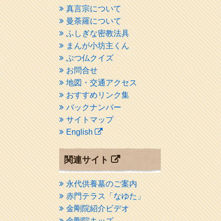
真言宗について
曼荼羅について
ふしぎな密教法具
まんが小坊主くん
ぶつ仏クイズ
お問合せ
地図・交通アクセス
おすすめリンク集
バックナンバー
サイトマップ
English
関連サイト
永代供養墓のご案内
赤門テラス「なゆた」
金剛院紹介ビデオ
金剛院キッズ