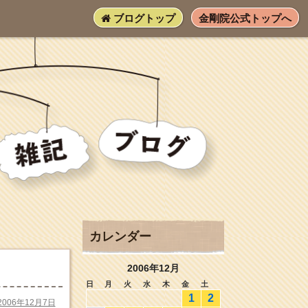
ブログトップ
金剛院公式トップへ
カレンダー
2006年12月
日
月
火
水
木
金
土
1
2
2006年12月7日