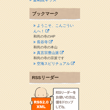
ブックマーク
ようこそ、こんごうい
んへ！
和尚の寺のHP
長谷寺
和尚の寺の本山
真言宗豊山派
和尚の寺の宗派です
空海スピリチュアル
２１世紀を（空海）する情
報ネット誌
RSSリーダー
クリプロホームページ
地域のライターさんです
小豆島 圓満寺
小豆島霊場第７４番のお寺
新聞屋の道具箱