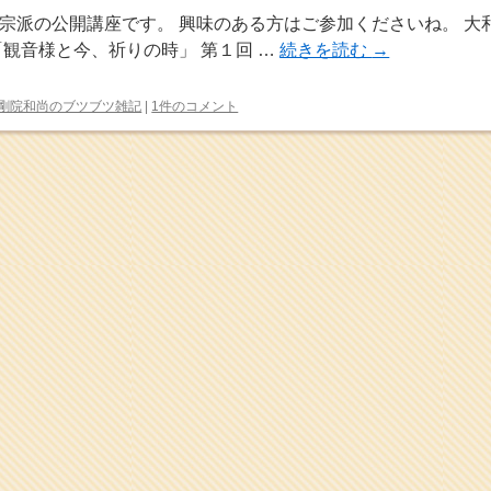
宗派の公開講座です。 興味のある方はご参加くださいね。 大
「観音様と今、祈りの時」 第１回 …
続きを読む
→
剛院和尚のブツブツ雑記
|
1件のコメント