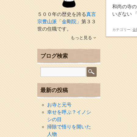
和尚の寺の
いざない 
５００年の歴史を誇る
真言
宗豊山派「金剛院」
第３３
世の住職です。
カテゴリー:
金
もっと見る
ブログ検索
最新の投稿
お寺と元号
幸せを呼ぶ？イノシ
シの目
掃除で悟りを開いた
人物