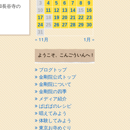
3
4
5
6
7
8
9
和長谷寺の
10
11
12
13
14
15
16
17
18
19
20
21
22
23
24
25
26
27
28
29
30
31
« 11月
1月 »
ようこそ、こんごういんへ！
ブログトップ
金剛院公式トップ
金剛院について
金剛院の四季
メディア紹介
ぱぱぱのレシピ
唱えてみよう
体験してみよう
東京お寺めぐり