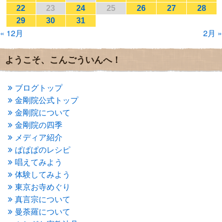
2017年1月
(2)
22
23
24
25
26
27
28
2016年12月
(4)
29
30
31
2016年11月
(3)
« 12月
2月 »
2016年10月
(1)
2016年9月
(3)
2016年8月
(2)
ようこそ、こんごういんへ！
2016年7月
(3)
2016年6月
(2)
2016年5月
(3)
ブログトップ
2016年4月
(4)
金剛院公式トップ
2016年3月
(4)
金剛院について
2016年2月
(5)
金剛院の四季
2016年1月
(3)
メディア紹介
2015年12月
(6)
2015年11月
(4)
ぱぱぱのレシピ
2015年10月
(4)
唱えてみよう
2015年9月
(3)
体験してみよう
2015年8月
(4)
東京お寺めぐり
2015年7月
(4)
真言宗について
2015年6月
(3)
2015年5月
(1)
曼荼羅について
2015年4月
(1)