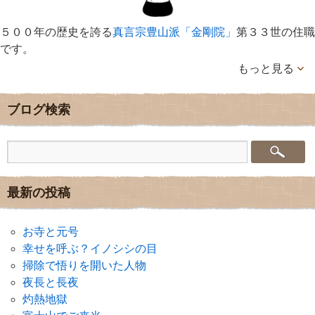
５００年の歴史を誇る
真言宗豊山派「金剛院」
第３３世の住職
です。
もっと見る
ブログ検索
最新の投稿
お寺と元号
幸せを呼ぶ？イノシシの目
掃除で悟りを開いた人物
夜長と長夜
灼熱地獄