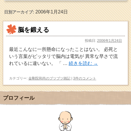
2006年1月24日
日別アーカイブ:
脳を鍛える
投稿日:
2006年1月24日
最近こんなに一所懸命になったことはない。 必死と
いう言葉がピッタリで脳内は電気が 異常な早さで流
れているに違いない。 「 …
続きを読む
→
カテゴリー:
金剛院和尚のブツブツ雑記
|
3件のコメント
プロフィール