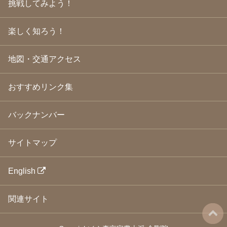
挑戦してみよう！
2009年3月
(21)
2009年2月
(19)
楽しく知ろう！
2009年1月
(25)
2008年12月
(22)
2008年11月
(23)
地図・交通アクセス
2008年10月
(31)
2008年9月
(24)
2008年8月
(24)
おすすめリンク集
2008年7月
(23)
2008年6月
(23)
バックナンバー
2008年5月
(21)
2008年4月
(22)
2008年3月
(24)
サイトマップ
2008年2月
(21)
2008年1月
(23)
2007年12月
(26)
English
2007年11月
(25)
2007年10月
(24)
関連サイト
2007年9月
(23)
2007年8月
(26)
2007年7月
(25)