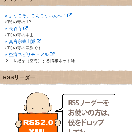
2012年10月
(5)
2012年9月
(8)
ようこそ、こんごういんへ！
2012年8月
(9)
和尚の寺のHP
2012年7月
(10)
長谷寺
2012年6月
(14)
2012年5月
(16)
和尚の寺の本山
2012年4月
(16)
真言宗豊山派
2012年3月
(17)
和尚の寺の宗派です
2012年2月
(20)
空海スピリチュアル
2012年1月
(25)
２１世紀を（空海）する情報ネット誌
2011年12月
(22)
クリプロホームページ
2011年11月
(28)
地域のライターさんです
RSSリーダー
2011年10月
(31)
小豆島 圓満寺
2011年9月
(24)
小豆島霊場第７４番のお寺
2011年8月
(21)
新聞屋の道具箱
2011年7月
(18)
新聞社で使われる用語の解説など
2011年6月
(13)
makotoさんの御符内巡礼記
2011年5月
(15)
東京の巡礼記です
2011年4月
(17)
POLYHEDON
2011年3月
(15)
いろいろなことが書いてあるよ
2011年2月
(22)