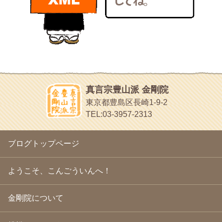
bunchan
2011年1月
(22)
あちこち行って！
2010年12月
(21)
目白鍼灸院
2010年11月
(14)
日本人の繊細な体質にあわせた、やさしく気持ちよい鍼灸治療で
2010年10月
(13)
す
2010年9月
(16)
イッパイイチゴ
2010年8月
(13)
おもわず食べたくなっちゃう
2010年7月
(19)
2010年6月
(18)
ほうげん日記
2010年5月
(22)
放言じゃなくて和尚さんの名前だよ
真言宗豊山派 金剛院
2010年4月
(25)
面白いサイトみつけたよ。
東京都豊島区長崎1-9-2
2010年3月
(22)
ヘェ～という感じ
TEL:03-3957-2313
2010年2月
(23)
chocolab.Air♪DIALY
2010年1月
(23)
ラブラドールのワンちゃんがかわいいよ
2009年12月
(18)
ブログトップページ
2009年11月
(20)
2009年10月
(20)
2009年9月
(20)
ようこそ、こんごういんへ！
2009年8月
(18)
2009年7月
(21)
金剛院について
2009年6月
(22)
2009年5月
(20)
2009年4月
(24)