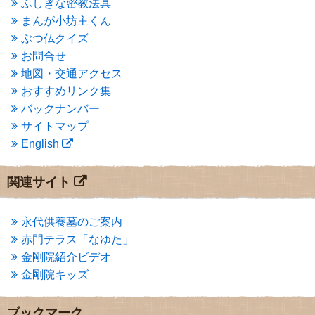
ふしぎな密教法具
2015年3月
(3)
まんが小坊主くん
2015年2月
(3)
ぶつ仏クイズ
2015年1月
(1)
お問合せ
2014年12月
(2)
2014年9月
(1)
地図・交通アクセス
2014年5月
(1)
おすすめリンク集
2014年4月
(4)
バックナンバー
2014年1月
(1)
サイトマップ
2013年11月
(4)
English
2013年10月
(2)
2013年9月
(4)
2013年8月
(7)
関連サイト
2013年7月
(7)
2013年6月
(6)
2013年5月
(13)
永代供養墓のご案内
2013年4月
(1)
赤門テラス「なゆた」
2013年3月
(4)
金剛院紹介ビデオ
2013年2月
(6)
金剛院キッズ
2013年1月
(6)
2012年12月
(7)
2012年11月
(7)
ブックマーク