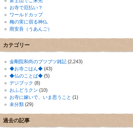
富士山でご来光
お寺で厄払い？
ワールドカップ
梅の実に宿る神仏
雨安吾（うあんご）
カテゴリー
金剛院和尚のブツブツ雑記
(2,243)
◆お寺ごはん◆
(43)
◆仏のことば◆
(5)
デジブック
(8)
おふどうクン
(10)
お寺に嫁いで、いま思うこと
(1)
未分類
(29)
過去の記事